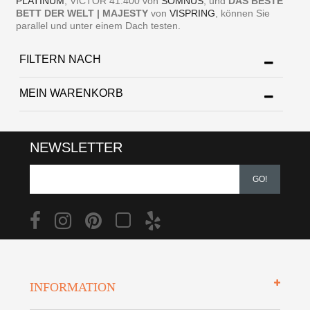
PLATINUM
, VICTOR 41.400 von
SOMNUS
, und
DAS BESTE
BETT DER WELT | MAJESTY
von
VISPRING
, können Sie
parallel und unter einem Dach testen.
FILTERN NACH
MEIN WARENKORB
NEWSLETTER
GO!
INFORMATION