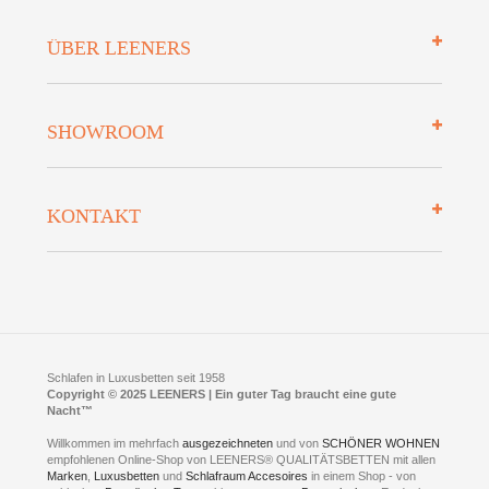
Impressum
ÜBER LEENERS
Zahlungsarten
Mehrwersteuerfrei
Über uns
SHOWROOM
Finanzierung
Auszeichnungen
Datenschutz
Bettenlexikon
So finden Sie uns
Lieferung
KONTAKT
Preisgarantie
Öffnungszeiten
Bestellvorgang
Presse
Click & Collect
AGB
LEENERS® einrichtungen GmbH
Empfehlungen
im Businesspark my41®
Shuttle Service
Widerrufsbelehrung
Feldmühlenstr. 41
Hotels
D- 58099 Hagen
Schlafraumberatung
A1 - Abfahrt 87 | direkt im Gewerbegebiet Lennetal
Kompetenz-Partner
E-Mail an:
welcome
@
leeners.de
Sleep Club
Schlafen in Luxusbetten seit 1958
Jobs
Neuer Showroom für unsere Onlineartikel.
Copyright © 2025 LEENERS | Ein guter Tag braucht eine gute
Fotoalbum
Nacht™
Beratung und Verkauf nur Online.
Hagen
Willkommen im mehrfach
ausgezeichneten
und von
SCHÖNER WOHNEN
Kontakt via:
empfohlenen Online-Shop von LEENERS® QUALITÄTSBETTEN mit allen
WhatsApp
Kontakt
Kontakt via:
Marken
,
Luxusbetten
eMail
und
Schlafraum Accesoires
in einem Shop - von