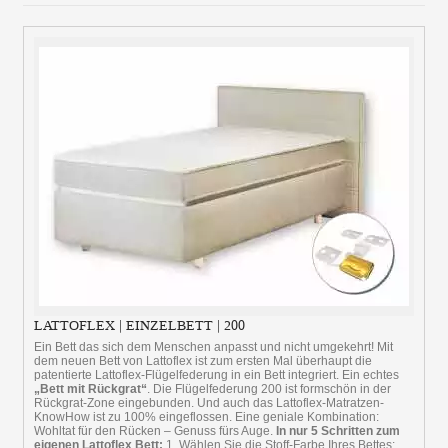
LATTOFLEX | EINZELBETT | 200
Ein Bett das sich dem Menschen anpasst und nicht umgekehrt! Mit
dem neuen Bett von Lattoflex ist zum ersten Mal überhaupt die
patentierte Lattoflex-Flügelfederung in ein Bett integriert. Ein echtes
„Bett mit Rückgrat“
. Die Flügelfederung 200 ist formschön in der
Rückgrat-Zone eingebunden. Und auch das Lattoflex-Matratzen-
KnowHow ist zu 100% eingeflossen. Eine geniale Kombination:
Wohltat für den Rücken – Genuss fürs Auge.
In nur 5 Schritten zum
eigenen Lattoflex Bett:
1. Wählen Sie die Stoff-Farbe Ihres Bettes: