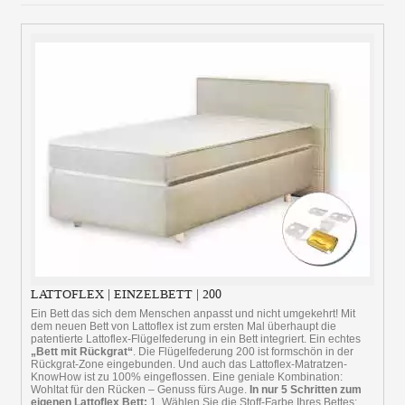
LATTOFLEX | EINZELBETT | 200
Ein Bett das sich dem Menschen anpasst und nicht umgekehrt! Mit
dem neuen Bett von Lattoflex ist zum ersten Mal überhaupt die
patentierte Lattoflex-Flügelfederung in ein Bett integriert. Ein echtes
„Bett mit Rückgrat“
. Die Flügelfederung 200 ist formschön in der
Rückgrat-Zone eingebunden. Und auch das Lattoflex-Matratzen-
KnowHow ist zu 100% eingeflossen. Eine geniale Kombination:
Wohltat für den Rücken – Genuss fürs Auge.
In nur 5 Schritten zum
eigenen Lattoflex Bett:
1. Wählen Sie die Stoff-Farbe Ihres Bettes: