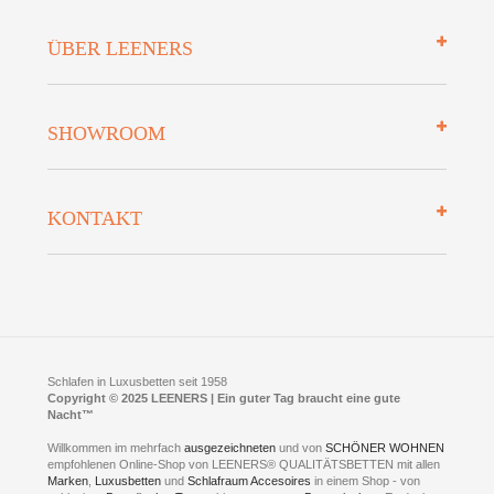
Impressum
ÜBER LEENERS
Zahlungsarten
Mehrwersteuerfrei
Über uns
SHOWROOM
Finanzierung
Auszeichnungen
Datenschutz
Bettenlexikon
So finden Sie uns
Lieferung
KONTAKT
Preisgarantie
Öffnungszeiten
Bestellvorgang
Presse
Click & Collect
AGB
LEENERS® einrichtungen GmbH
Empfehlungen
im Businesspark my41®
Shuttle Service
Widerrufsbelehrung
Feldmühlenstr. 41
Hotels
D- 58099 Hagen
Schlafraumberatung
A1 - Abfahrt 87 | direkt im Gewerbegebiet Lennetal
Kompetenz-Partner
E-Mail an:
welcome
@
leeners.de
Sleep Club
Schlafen in Luxusbetten seit 1958
Jobs
Neuer Showroom für unsere Onlineartikel.
Copyright © 2025 LEENERS | Ein guter Tag braucht eine gute
Fotoalbum
Nacht™
Beratung und Verkauf nur Online.
Hagen
Willkommen im mehrfach
ausgezeichneten
und von
SCHÖNER WOHNEN
Kontakt via:
empfohlenen Online-Shop von LEENERS® QUALITÄTSBETTEN mit allen
WhatsApp
Kontakt
Kontakt via:
Marken
,
Luxusbetten
eMail
und
Schlafraum Accesoires
in einem Shop - von