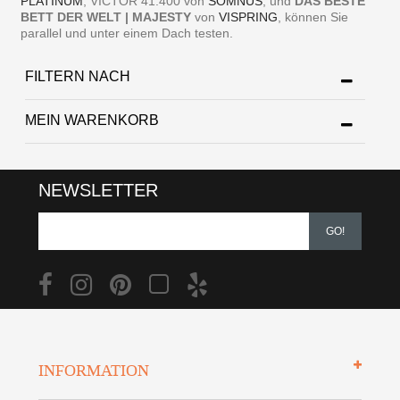
PLATINUM
, VICTOR 41.400 von
SOMNUS
, und
DAS BESTE
BETT DER WELT | MAJESTY
von
VISPRING
, können Sie
parallel und unter einem Dach testen.
FILTERN NACH
MEIN WARENKORB
NEWSLETTER
GO!
INFORMATION