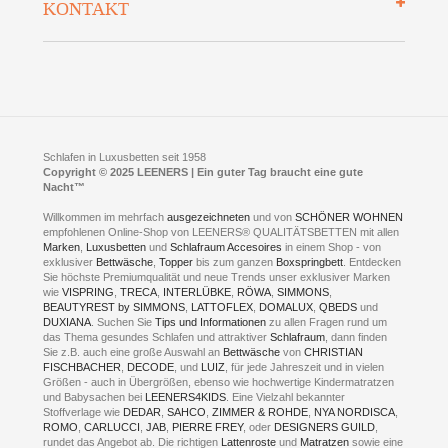
KONTAKT
Preisgarantie
Öffnungszeiten
Bestellvorgang
Presse
Click & Collect
AGB
LEENERS® einrichtungen GmbH
Empfehlungen
im Businesspark my41®
Shuttle Service
Widerrufsbelehrung
Feldmühlenstr. 41
Hotels
D- 58099 Hagen
Schlafraumberatung
A1 - Abfahrt 87 | direkt im Gewerbegebiet Lennetal
Kompetenz-Partner
E-Mail an:
welcome
@
leeners.de
Sleep Club
Schlafen in Luxusbetten seit 1958
Jobs
Neuer Showroom für unsere Onlineartikel.
Copyright © 2025 LEENERS | Ein guter Tag braucht eine gute
Fotoalbum
Nacht™
Beratung und Verkauf nur Online.
Hagen
Willkommen im mehrfach
ausgezeichneten
und von
SCHÖNER WOHNEN
Kontakt via:
empfohlenen Online-Shop von LEENERS® QUALITÄTSBETTEN mit allen
WhatsApp
Kontakt
Kontakt via:
Marken
,
Luxusbetten
eMail
und
Schlafraum Accesoires
in einem Shop - von
exklusiver
Bettwäsche
,
Topper
bis zum ganzen
Boxspringbett
. Entdecken
Sie höchste Premiumqualität und neue Trends unser exklusiver Marken
mögliche Zeiten für eine Showroom Terminreservierung
wie
VISPRING
,
TRECA
,
INTERLÜBKE
,
RÖWA
,
SIMMONS
,
MO und DI geschlossen
BEAUTYREST by SIMMONS
,
LATTOFLEX
,
DOMALUX
,
QBEDS
und
MI - FR 11 bis 17 Uhr
DUXIANA
. Suchen Sie
Tips und Informationen
zu allen Fragen rund um
SA 11 bis 15 Uhr
das Thema gesundes Schlafen und attraktiver
Schlafraum
, dann finden
Sie z.B. auch eine große Auswahl an
Bettwäsche
von
CHRISTIAN
FISCHBACHER
,
DECODE
, und
LUIZ
, für jede Jahreszeit und in vielen
Größen - auch in Übergrößen, ebenso wie hochwertige Kindermatratzen
und Babysachen bei
LEENERS4KIDS
. Eine Vielzahl bekannter
ONLINEBERATUNG UND
Stoffverlage wie
DEDAR
,
SAHCO
,
ZIMMER & ROHDE
,
NYA NORDISCA
,
ROMO
,
CARLUCCI
,
JAB
,
PIERRE FREY
, oder
DESIGNERS GUILD
,
TERMIN- RESERVIERUNG
rundet das Angebot ab. Die richtigen
Lattenroste
und
Matratzen
sowie eine