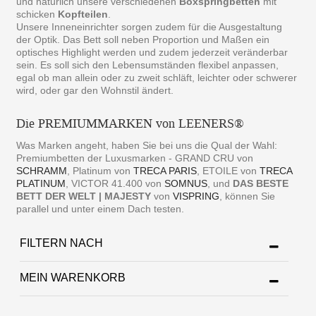
und natürlich unsere verschiedenen
Boxspringbetten
mit
schicken
Kopfteilen
.
Unsere Inneneinrichter sorgen zudem für die Ausgestaltung
der Optik. Das Bett soll neben Proportion und Maßen ein
optisches Highlight werden und zudem jederzeit veränderbar
sein. Es soll sich den Lebensumständen flexibel anpassen,
egal ob man allein oder zu zweit schläft, leichter oder schwerer
wird, oder gar den Wohnstil ändert.
Die PREMIUMMARKEN von LEENERS®
Was Marken angeht, haben Sie bei uns die Qual der Wahl:
Premiumbetten der Luxusmarken - GRAND CRU von
SCHRAMM
, Platinum von
TRECA PARIS
, ETOILE von
TRECA
PLATINUM
, VICTOR 41.400 von
SOMNUS
, und
DAS BESTE
BETT DER WELT | MAJESTY
von
VISPRING
, können Sie
parallel und unter einem Dach testen.
FILTERN NACH
MEIN WARENKORB