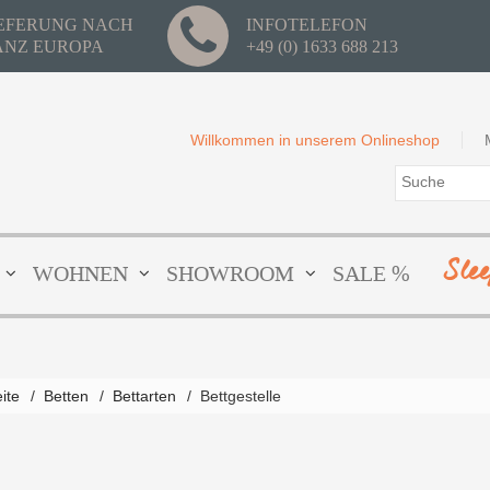
IEFERUNG NACH
INFOTELEFON
ANZ EUROPA
+49 (0) 1633 688 213
Willkommen in unserem Onlineshop
Sle
WOHNEN
SHOWROOM
SALE %
eite
/
Betten
/
Bettarten
/
Bettgestelle