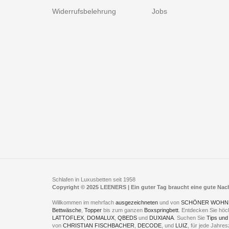
Widerrufsbelehrung
Jobs
Schlafen in Luxusbetten seit 1958
Copyright © 2025 LEENERS | Ein guter Tag braucht eine gute Na
Willkommen im mehrfach
ausgezeichneten
und von
SCHÖNER WOHN
Bettwäsche
,
Topper
bis zum ganzen
Boxspringbett
. Entdecken Sie höc
LATTOFLEX
,
DOMALUX
,
QBEDS
und
DUXIANA
. Suchen Sie
Tips und
von
CHRISTIAN FISCHBACHER
,
DECODE
, und
LUIZ
, für jede Jahr