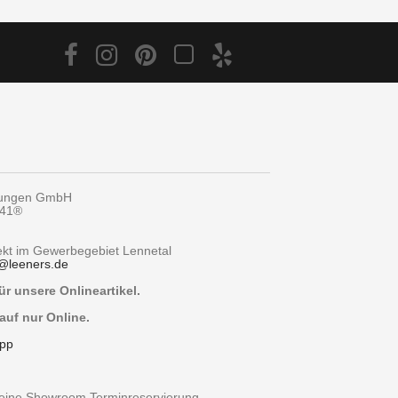
tungen GmbH
y41®
rekt im Gewerbegebiet Lennetal
@
leeners.de
r unsere Onlineartikel.
auf nur Online.
pp
r eine Showroom Terminreservierung