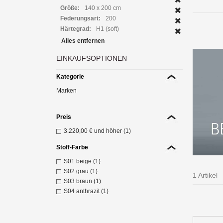
Größe:
140 x 200 cm
Federungsart:
200
Härtegrad:
H1 (soft)
Alles entfernen
EINKAUFSOPTIONEN
Kategorie
Marken
Preis
3.220,00 €
und höher (1)
Stoff-Farbe
S01 beige (1)
S02 grau (1)
1 Artikel
S03 braun (1)
S04 anthrazit (1)