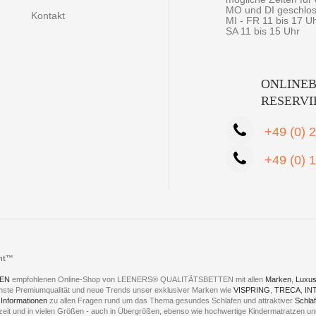
MO und DI geschlo
Kontakt
MI - FR 11 bis 17 U
SA 11 bis 15 Uhr
ONLINEB
RESERV
+49 (0) 
+49 (0) 
cht™
EN
empfohlenen Online-Shop von LEENERS® QUALITÄTSBETTEN mit allen
Marken
,
Luxus
hste Premiumqualität und neue Trends unser exklusiver Marken wie
VISPRING
,
TRECA
,
IN
 Informationen
zu allen Fragen rund um das Thema gesundes Schlafen und attraktiver
Schla
eszeit und in vielen Größen - auch in Übergrößen, ebenso wie hochwertige Kindermatratzen 