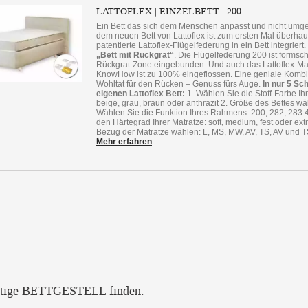
LATTOFLEX | EINZELBETT | 200
Ein Bett das sich dem Menschen anpasst und nicht umgek
dem neuen Bett von Lattoflex ist zum ersten Mal überhau
patentierte Lattoflex-Flügelfederung in ein Bett integriert
„Bett mit Rückgrat“
. Die Flügelfederung 200 ist formsc
Rückgrat-Zone eingebunden. Und auch das Lattoflex-Ma
KnowHow ist zu 100% eingeflossen. Eine geniale Kombi
Wohltat für den Rücken – Genuss fürs Auge.
In nur 5 Sc
eigenen Lattoflex Bett:
1. Wählen Sie die Stoff-Farbe Ihr
beige, grau, braun oder anthrazit 2. Größe des Bettes wä
Wählen Sie die Funktion Ihres Rahmens: 200, 282, 283 
den Härtegrad Ihrer Matratze: soft, medium, fest oder extr
Bezug der Matratze wählen: L, MS, MW, AV, TS, AV und 
Mehr erfahren
htige BETTGESTELL finden.