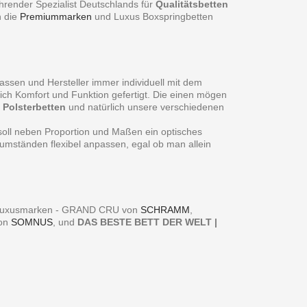
hrender Spezialist Deutschlands für
Qualitätsbetten
n die
Premiummarken
und Luxus Boxspringbetten
assen und Hersteller immer individuell mit dem
ch Komfort und Funktion gefertigt. Die einen mögen
f
Polsterbetten
und natürlich unsere verschiedenen
 soll neben Proportion und Maßen ein optisches
sumständen flexibel anpassen, egal ob man allein
er Luxusmarken - GRAND CRU von
SCHRAMM
,
von
SOMNUS
, und
DAS BESTE BETT DER WELT |