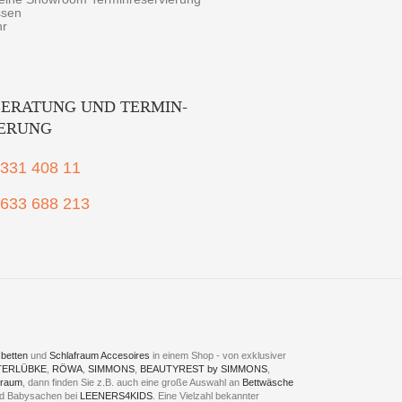
ssen
hr
ERATUNG UND TERMIN-
IERUNG
2331 408 11
1633 688 213
betten
und
Schlafraum Accesoires
in einem Shop - von exklusiver
TERLÜBKE
,
RÖWA
,
SIMMONS
,
BEAUTYREST by SIMMONS
,
fraum
, dann finden Sie z.B. auch eine große Auswahl an
Bettwäsche
und Babysachen bei
LEENERS4KIDS
. Eine Vielzahl bekannter