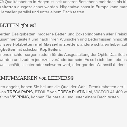
Qualitätsbetten in Hagen ist seit unseres Bestehens mehrfach als fü
usbetten
ausgezeichnet worden. Nirgendwo sonst in Europa kann ma
ersteller parallel und unter einem Dach testen.
BETTEN gibt es?
erden Designbetten, moderne Betten und Boxspringbetten aller Preiskl
sammengestellt und nach Ihren Wünschen und Bedürfnissen hinsichtli
t unsere
Holzbetten und Massivholzbetten
, andere schlafen lieber au
ngbetten
mit schicken
Kopfteilen
.
neneinrichter sorgen zudem für die Ausgestaltung der Optik. Das Bett
 werden und zudem jederzeit veränderbar sein. Es soll sich den Leben
weit schläft, leichter oder schwerer wird, oder gar den Wohnstil ändert.
REMIUMMARKEN von LEENERS®
en angeht, haben Sie bei uns die Qual der Wahl: Premiumbetten d
 von
TRECA PARIS
, ETOILE von
TRECA PLATINUM
, VICTOR 41.400 
Y
von
VISPRING
, können Sie parallel und unter einem Dach testen.