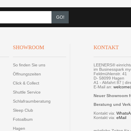
GO!
SHOWROOM
KONTAKT
So finden Sie uns
LEENERS® einrich
im Businesspark m
Feldmühlenstr. 41
Öffnungszeiten
D- 58099 Hagen
A1 - Abfahrt 87 | di
Click & Collect
E-Mail an:
welcome
Shuttle Service
Neuer Showroom fü
Schlafraumberatung
Beratung und Verk
Sleep Club
Kontakt via:
WhatsA
Kontakt via:
eMail
Fotoalbum
Hagen
mögliche Zeiten fü