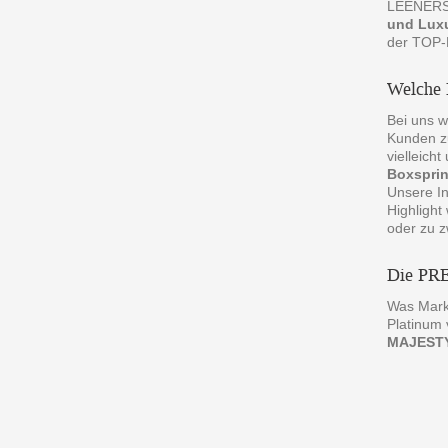
LEENERS® 
und Lux
der TOP-H
Welche 
Bei uns w
Kunden zu
vielleich
Boxspri
Unsere In
Highlight
oder zu z
Die P
Was Mark
Platinum
MAJEST