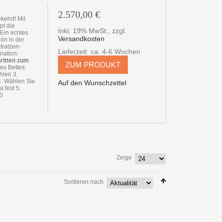
2.570,00 €
ehrt! Mit
pt die
Inkl. 19% MwSt.
,
zzgl.
. Ein echtes
Versandkosten
hön in der
tratzen-
Lieferzeit: ca. 4-6 Wochen
nation:
hritten zum
ZUM PRODUKT
es Bettes:
hlen 3.
4. Wählen Sie
Auf den Wunschzettel
a fest 5.
TS
Zeige
Sortieren nach