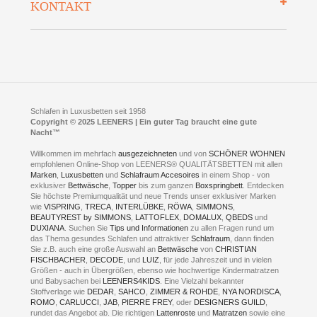
KONTAKT
Preisgarantie
Öffnungszeiten
Bestellvorgang
Presse
Click & Collect
AGB
LEENERS® einrichtungen GmbH
Empfehlungen
im Businesspark my41®
Shuttle Service
Widerrufsbelehrung
Feldmühlenstr. 41
Hotels
D- 58099 Hagen
Schlafraumberatung
A1 - Abfahrt 87 | direkt im Gewerbegebiet Lennetal
Kompetenz-Partner
E-Mail an:
welcome
@
leeners.de
Sleep Club
Schlafen in Luxusbetten seit 1958
Jobs
Neuer Showroom für unsere Onlineartikel.
Copyright © 2025 LEENERS | Ein guter Tag braucht eine gute
Fotoalbum
Nacht™
Beratung und Verkauf nur Online.
Hagen
Willkommen im mehrfach
ausgezeichneten
und von
SCHÖNER WOHNEN
Kontakt via:
empfohlenen Online-Shop von LEENERS® QUALITÄTSBETTEN mit allen
WhatsApp
Kontakt
Kontakt via:
Marken
,
Luxusbetten
eMail
und
Schlafraum Accesoires
in einem Shop - von
exklusiver
Bettwäsche
,
Topper
bis zum ganzen
Boxspringbett
. Entdecken
Sie höchste Premiumqualität und neue Trends unser exklusiver Marken
mögliche Zeiten für eine Showroom Terminreservierung
wie
VISPRING
,
TRECA
,
INTERLÜBKE
,
RÖWA
,
SIMMONS
,
MO und DI geschlossen
BEAUTYREST by SIMMONS
,
LATTOFLEX
,
DOMALUX
,
QBEDS
und
MI - FR 11 bis 17 Uhr
DUXIANA
. Suchen Sie
Tips und Informationen
zu allen Fragen rund um
SA 11 bis 15 Uhr
das Thema gesundes Schlafen und attraktiver
Schlafraum
, dann finden
Sie z.B. auch eine große Auswahl an
Bettwäsche
von
CHRISTIAN
FISCHBACHER
,
DECODE
, und
LUIZ
, für jede Jahreszeit und in vielen
Größen - auch in Übergrößen, ebenso wie hochwertige Kindermatratzen
und Babysachen bei
LEENERS4KIDS
. Eine Vielzahl bekannter
ONLINEBERATUNG UND
Stoffverlage wie
DEDAR
,
SAHCO
,
ZIMMER & ROHDE
,
NYA NORDISCA
,
ROMO
,
CARLUCCI
,
JAB
,
PIERRE FREY
, oder
DESIGNERS GUILD
,
TERMIN- RESERVIERUNG
rundet das Angebot ab. Die richtigen
Lattenroste
und
Matratzen
sowie eine