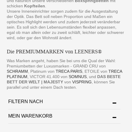
und natürlich unsere verschiedenen
Boxspringbetten
mit
schicken
Kopfteilen
.
Unsere Inneneinrichter sorgen zudem für die Ausgestaltung
der Optik. Das Bett soll neben Proportion und Maßen ein
optisches Highlight werden und zudem jederzeit veränderbar
sein. Es soll sich den Lebensumständen flexibel anpassen,
egal ob man allein oder zu zweit schläft, leichter oder schwerer
wird, oder gar den Wohnstil ändert.
Die PREMIUMMARKEN von LEENERS®
Was Marken angeht, haben Sie bei uns die Qual der Wahl:
Premiumbetten der Luxusmarken - GRAND CRU von
SCHRAMM
, Platinum von
TRECA PARIS
, ETOILE von
TRECA
PLATINUM
, VICTOR 41.400 von
SOMNUS
, und
DAS BESTE
BETT DER WELT | MAJESTY
von
VISPRING
, können Sie
parallel und unter einem Dach testen.
FILTERN NACH
MEIN WARENKORB