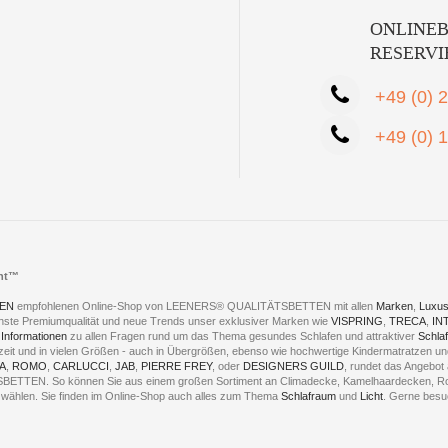
ONLINEB
RESERV
+49 (0) 
+49 (0) 
cht™
EN
empfohlenen Online-Shop von LEENERS® QUALITÄTSBETTEN mit allen
Marken
,
Luxus
hste Premiumqualität und neue Trends unser exklusiver Marken wie
VISPRING
,
TRECA
,
IN
 Informationen
zu allen Fragen rund um das Thema gesundes Schlafen und attraktiver
Schla
eszeit und in vielen Größen - auch in Übergrößen, ebenso wie hochwertige Kindermatratzen 
A
,
ROMO
,
CARLUCCI
,
JAB
,
PIERRE FREY
, oder
DESIGNERS GUILD
, rundet das Angebot 
ÄTSBETTEN. So können Sie aus einem großen Sortiment an Climadecke, Kamelhaardecken,
 - wählen. Sie finden im Online-Shop auch alles zum Thema
Schlafraum
und
Licht
. Gerne besu