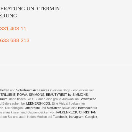
ERATUNG UND TERMIN-
IERUNG
2331 408 11
1633 688 213
betten
und
Schlafraum Accesoires
in einem Shop - von exklusiver
TERLÜBKE
,
RÖWA
,
SIMMONS
,
BEAUTYREST by SIMMONS
,
fraum
, dann finden Sie z.B. auch eine große Auswahl an
Bettwäsche
und Babysachen bei
LEENERS4KIDS
. Eine Vielzahl bekannter
ab. Die richtigen
Lattenroste
und
Matratzen
sowie eine
Bettdecke
für
 Rosshaarkissen und Daunendecken von
FALKENRECK
,
CHRISTIAN
chen Sie uns auch in den Medien bei
Facebook
,
Instagram
,
Google+
,