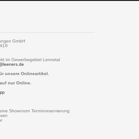
tungen GmbH
y41®
rekt im Gewerbegebiet Lennetal
@
leeners.de
r unsere Onlineartikel.
auf nur Online.
pp
r eine Showroom Terminreservierung
ssen
hr