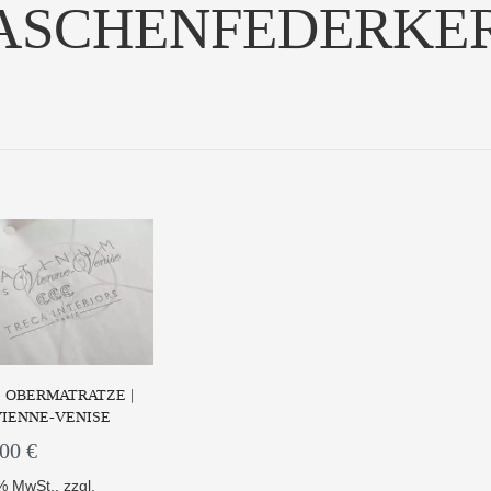
ASCHENFEDERKE
| OBERMATRATZE |
VIENNE-VENISE
,00 €
9% MwSt.
,
zzgl.