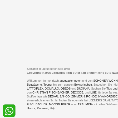
Schlafen in Luxusbetten seit 1958
Copyright © 2025 LEENERS | Ein guter Tag braucht eine gute Na
Willkommen im mehrfach
ausgezeichneten
und von
SCHÖNER WOHN
Bettwäsche
,
Topper
bis zum ganzen
Boxspringbett
. Entdecken Sie höc
LATTOFLEX
,
DOMALUX
,
QBEDS
und
DUXIANA
. Suchen Sie
Tips und
von
CHRISTIAN FISCHBACHER
,
DECODE
, und
LUIZ
, für jede Jahr
Stoffverlage wie
DEDAR
,
SAHCO
,
ZIMMER & ROHDE
,
NYA NORDISC
einen erholsamen Schlaf finden Sie ebenfalls bei LEENERS QUALIT
FISCHBACHER
,
MOOSBURGER
oder
TRAUMINA
, - in allen Größen
Houzz
,
Pinterest
,
Yelp