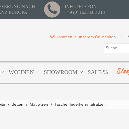
IEFERUNG NACH
INFOTELEFON
ANZ EUROPA
+49 (0) 1633 688 213
Willkommen in unserem Onlineshop
Sle
WOHNEN
SHOWROOM
SALE %
Matratze Vienne-Venise
aus der Linie PARI...
UM PRODUKT
eite
/
Betten
/
Matratzen
/
Taschenfederkernmatratzen