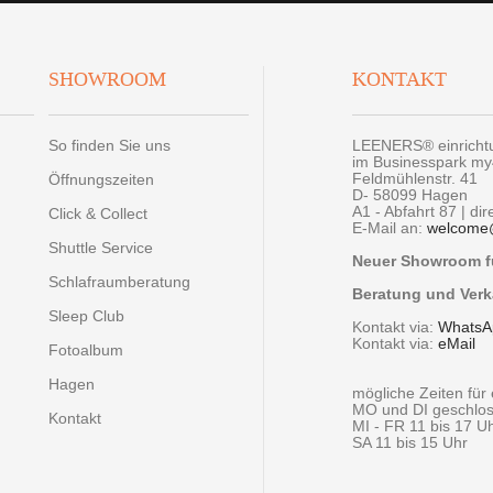
SHOWROOM
KONTAKT
So finden Sie uns
LEENERS® einrich
im Businesspark m
Feldmühlenstr. 41
Öffnungszeiten
D- 58099 Hagen
A1 - Abfahrt 87 | di
Click & Collect
E-Mail an:
welcome
Shuttle Service
Neuer Showroom fü
Schlafraumberatung
Beratung und Verk
Sleep Club
Kontakt via:
WhatsA
Kontakt via:
eMail
Fotoalbum
Hagen
mögliche Zeiten fü
MO und DI geschlo
Kontakt
MI - FR 11 bis 17 U
SA 11 bis 15 Uhr