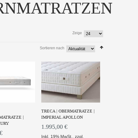
RNMATRATZEN
Zeige
Sortieren nach
atratze IMPÈRIAL
Die Matratze Vienne-Venise
E PRESTIGE -...
aus der Linie PARI...
 PRODUKT
ZUM PRODUKT
TRECA | OBERMATRATZE |
ATRATZE |
IMPERIAL APOLLON
XURY
1.995,00 €
€
Inkl. 19% MwSt.
,
zzgl.