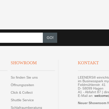
GO!
SHOWROOM
KONTAKT
So finden Sie uns
LEENERS® einrich
im Businesspark m
Feldmühlenstr. 41
Öffnungszeiten
D- 58099 Hagen
A1 - Abfahrt 87 | di
Click & Collect
E-Mail an:
welcome
Shuttle Service
Neuer Showroom fü
Schlafraumberatung