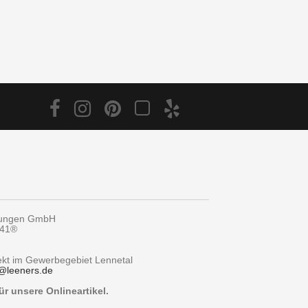
tungen GmbH
y41®
rekt im Gewerbegebiet Lennetal
@
leeners.de
r unsere Onlineartikel.