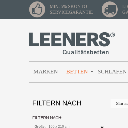
MIN. 5% SKONTO
L
SERVICEGARANTIE
G
MARKEN
BETTEN
SCHLAFEN
FILTERN NACH
Starts
Xup
Ti
FILTERN NACH:
Z
Größe:
160 x 210 cm