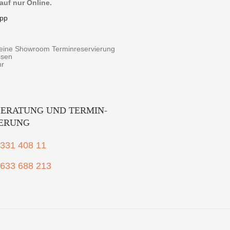
auf nur Online.
pp
r eine Showroom Terminreservierung
ssen
hr
ERATUNG UND TERMIN-
IERUNG
2331 408 11
1633 688 213