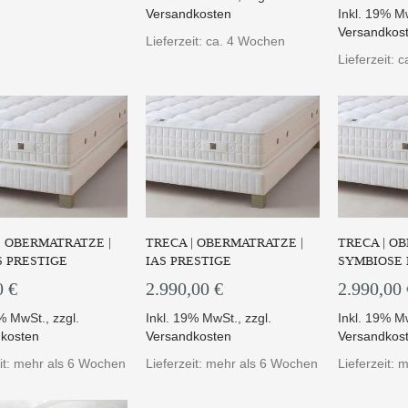
Versandkosten
Inkl. 19% M
Versandkos
atratze Istanbul aus der
Lieferzeit: ca. 4 Wochen
PARIS Linie bie...
Lieferzeit: 
UM PRODUKT
| OBERMATRATZE |
TRECA | OBERMATRATZE |
TRECA | O
 PRESTIGE
IAS PRESTIGE
SYMBIOSE 
0 €
2.990,00 €
2.990,00 
9% MwSt.
,
zzgl.
Inkl. 19% MwSt.
,
zzgl.
Inkl. 19% M
kosten
Versandkosten
Versandkos
eit: mehr als 6 Wochen
Lieferzeit: mehr als 6 Wochen
Lieferzeit: