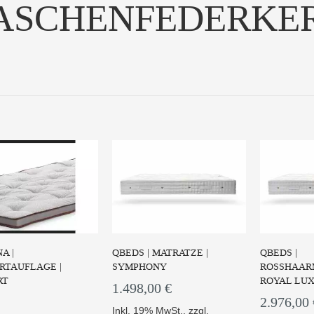
ASCHENFEDERKE
e CORPUS PRESTIGE
Die Taschenfederkern
Die Oberm
tet Ihnen einen mittel...
Matratze IAS PRESTIGE so...
SYMBIOS
UM PRODUKT
ZUM PRODUKT
ZUM
A |
QBEDS | MATRATZE |
QBEDS |
RTAUFLAGE |
SYMPHONY
ROSSHAARM
RT
ROYAL LU
1.498,00 €
2.976,00 
Inkl. 19% MwSt.
,
zzgl.