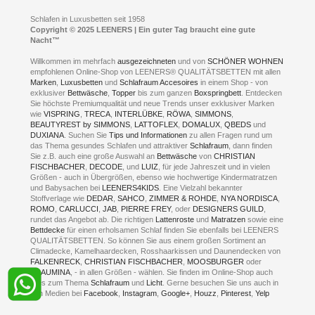
Kompetenz-Partner
E-Mail an:
welcome
@
leeners.de
Sleep Club
Schlafen in Luxusbetten seit 1958
Jobs
Neuer Showroom für unsere Onlineartikel.
Copyright © 2025 LEENERS | Ein guter Tag braucht eine gute
Fotoalbum
Nacht™
Beratung und Verkauf nur Online.
Hagen
Willkommen im mehrfach
ausgezeichneten
und von
SCHÖNER WOHNEN
Kontakt via:
empfohlenen Online-Shop von LEENERS® QUALITÄTSBETTEN mit allen
WhatsApp
Kontakt
Kontakt via:
Marken
,
Luxusbetten
eMail
und
Schlafraum Accesoires
in einem Shop - von
exklusiver
Bettwäsche
,
Topper
bis zum ganzen
Boxspringbett
. Entdecken
Sie höchste Premiumqualität und neue Trends unser exklusiver Marken
mögliche Zeiten für eine Showroom Terminreservierung
wie
VISPRING
,
TRECA
,
INTERLÜBKE
,
RÖWA
,
SIMMONS
,
MO und DI geschlossen
BEAUTYREST by SIMMONS
,
LATTOFLEX
,
DOMALUX
,
QBEDS
und
MI - FR 11 bis 17 Uhr
DUXIANA
. Suchen Sie
Tips und Informationen
zu allen Fragen rund um
SA 11 bis 15 Uhr
das Thema gesundes Schlafen und attraktiver
Schlafraum
, dann finden
Sie z.B. auch eine große Auswahl an
Bettwäsche
von
CHRISTIAN
FISCHBACHER
,
DECODE
, und
LUIZ
, für jede Jahreszeit und in vielen
Größen - auch in Übergrößen, ebenso wie hochwertige Kindermatratzen
und Babysachen bei
LEENERS4KIDS
. Eine Vielzahl bekannter
ONLINEBERATUNG UND
Stoffverlage wie
DEDAR
,
SAHCO
,
ZIMMER & ROHDE
,
NYA NORDISCA
,
ROMO
,
CARLUCCI
,
JAB
,
PIERRE FREY
, oder
DESIGNERS GUILD
,
TERMIN- RESERVIERUNG
rundet das Angebot ab. Die richtigen
Lattenroste
und
Matratzen
sowie eine
Bettdecke
für einen erholsamen Schlaf finden Sie ebenfalls bei LEENERS
+49 (0) 2331 408 11
QUALITÄTSBETTEN. So können Sie aus einem großen Sortiment an
Climadecke, Kamelhaardecken, Rosshaarkissen und Daunendecken von
+49 (0) 1633 688 213
FALKENRECK
,
CHRISTIAN FISCHBACHER
,
MOOSBURGER
oder
TRAUMINA
, - in allen Größen - wählen. Sie finden im Online-Shop auch
alles zum Thema
Schlafraum
und
Licht
. Gerne besuchen Sie uns auch in
den Medien bei
Facebook
,
Instagram
,
Google+
,
Houzz
,
Pinterest
,
Yelp