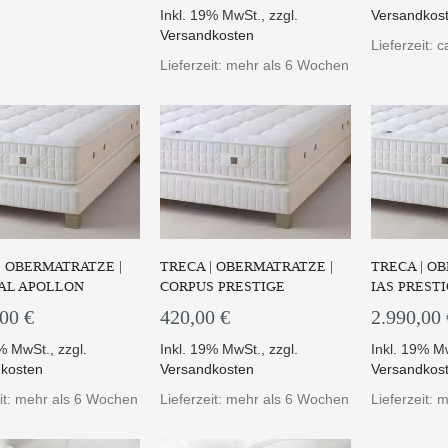
Inkl. 19% MwSt.
,
zzgl.
Versandkos
Versandkosten
Matratze Vienne-Venise
Die Matratze Istanbul aus der
Lieferzeit: 
aus der Linie PARI...
PARIS Linie bie...
Lieferzeit: mehr als 6 Wochen
UM PRODUKT
ZUM PRODUKT
| OBERMATRATZE |
TRECA | OBERMATRATZE |
TRECA | O
AL APOLLON
CORPUS PRESTIGE
IAS PREST
,00 €
420,00 €
2.990,00 
9% MwSt.
,
zzgl.
Inkl. 19% MwSt.
,
zzgl.
Inkl. 19% M
kosten
Versandkosten
Versandkos
eit: mehr als 6 Wochen
Lieferzeit: mehr als 6 Wochen
Lieferzeit: