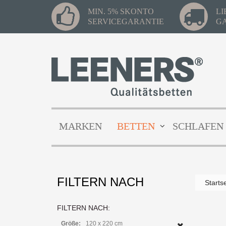
MIN. 5% SKONTO
L
SERVICEGARANTIE
G
MARKEN
BETTEN
SCHLAFEN
FILTERN NACH
Starts
Xup
Ti
FILTERN NACH:
Z
Größe:
120 x 220 cm