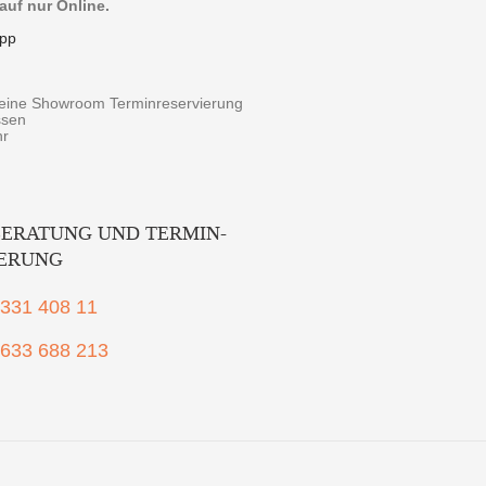
auf nur Online.
pp
r eine Showroom Terminreservierung
ssen
hr
ERATUNG UND TERMIN-
IERUNG
2331 408 11
1633 688 213