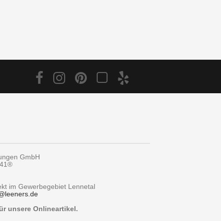
tungen GmbH
y41®
rekt im Gewerbegebiet Lennetal
@
leeners.de
r unsere Onlineartikel.