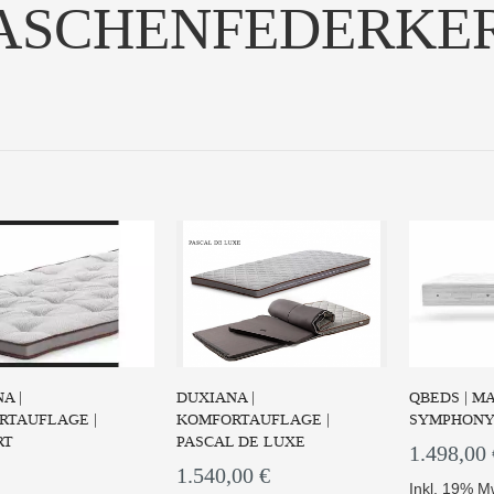
ASCHENFEDERKE
Diese exklusive
Die CORPUS PRESTIGE
Die Ta
enfederkern Matratze...
bietet Ihnen einen mittel...
Matratze I
UM PRODUKT
ZUM PRODUKT
ZUM
A |
DUXIANA |
QBEDS | MA
RTAUFLAGE |
KOMFORTAUFLAGE |
SYMPHON
RT
PASCAL DE LUXE
1.498,00 
1.540,00 €
Inkl. 19% M