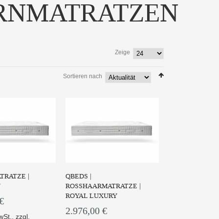
RNMATRATZEN
Zeige
Sortieren nach
schenfederkern
Die Obermatratze IMPÈRIAL
AS PRESTIGE so...
SYMBIOSE PRESTIGE -...
 PRODUKT
ZUM PRODUKT
TRATZE |
QBEDS |
Y
ROSSHAARMATRATZE |
ROYAL LUXURY
€
2.976,00 €
wSt.
,
zzgl.