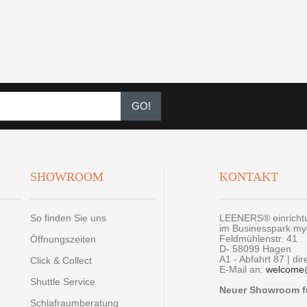
GO!
SHOWROOM
KONTAKT
So finden Sie uns
LEENERS® einrich
im Businesspark m
Feldmühlenstr. 41
Öffnungszeiten
D- 58099 Hagen
A1 - Abfahrt 87 | di
Click & Collect
E-Mail an:
welcome
Shuttle Service
Neuer Showroom fü
Schlafraumberatung