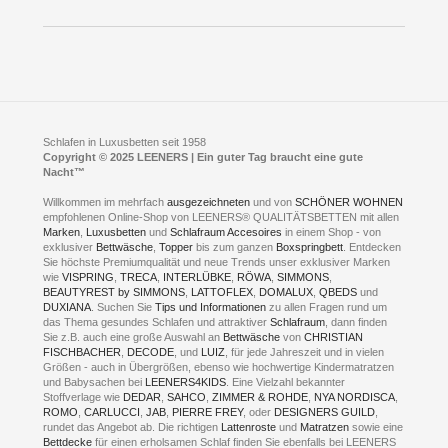
Öffnungszeiten
Bestellvorgang
Presse
Click & Collect
AGB
LEENERS® einrichtungen GmbH
Empfehlungen
im Businesspark my41®
Shuttle Service
Widerrufsbelehrung
Feldmühlenstr. 41
Hotels
D- 58099 Hagen
Schlafraumberatung
A1 - Abfahrt 87 | direkt im Gewerbegebiet Lennetal
Kompetenz-Partner
E-Mail an:
welcome
@
leeners.de
Sleep Club
Schlafen in Luxusbetten seit 1958
Jobs
Neuer Showroom für unsere Onlineartikel.
Copyright © 2025 LEENERS | Ein guter Tag braucht eine gute
Fotoalbum
Nacht™
Beratung und Verkauf nur Online.
Hagen
Willkommen im mehrfach
ausgezeichneten
und von
SCHÖNER WOHNEN
Kontakt via:
empfohlenen Online-Shop von LEENERS® QUALITÄTSBETTEN mit allen
WhatsApp
Kontakt
Kontakt via:
Marken
,
Luxusbetten
eMail
und
Schlafraum Accesoires
in einem Shop - von
exklusiver
Bettwäsche
,
Topper
bis zum ganzen
Boxspringbett
. Entdecken
Sie höchste Premiumqualität und neue Trends unser exklusiver Marken
mögliche Zeiten für eine Showroom Terminreservierung
wie
VISPRING
,
TRECA
,
INTERLÜBKE
,
RÖWA
,
SIMMONS
,
MO und DI geschlossen
BEAUTYREST by SIMMONS
,
LATTOFLEX
,
DOMALUX
,
QBEDS
und
MI - FR 11 bis 17 Uhr
DUXIANA
. Suchen Sie
Tips und Informationen
zu allen Fragen rund um
SA 11 bis 15 Uhr
das Thema gesundes Schlafen und attraktiver
Schlafraum
, dann finden
Sie z.B. auch eine große Auswahl an
Bettwäsche
von
CHRISTIAN
FISCHBACHER
,
DECODE
, und
LUIZ
, für jede Jahreszeit und in vielen
Größen - auch in Übergrößen, ebenso wie hochwertige Kindermatratzen
und Babysachen bei
LEENERS4KIDS
. Eine Vielzahl bekannter
ONLINEBERATUNG UND
Stoffverlage wie
DEDAR
,
SAHCO
,
ZIMMER & ROHDE
,
NYA NORDISCA
,
ROMO
,
CARLUCCI
,
JAB
,
PIERRE FREY
, oder
DESIGNERS GUILD
,
TERMIN- RESERVIERUNG
rundet das Angebot ab. Die richtigen
Lattenroste
und
Matratzen
sowie eine
Bettdecke
für einen erholsamen Schlaf finden Sie ebenfalls bei LEENERS