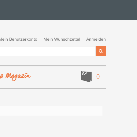
Mein Benutzerkonto
Mein Wunschzettel
Anmelden
ep Magazin
0
Eine Dynasty Matratze ist so
unterschiedlich ...
ZUM PRODUKT
X® 6006 bietet
ll anpassbaren ...
 PRODUKT