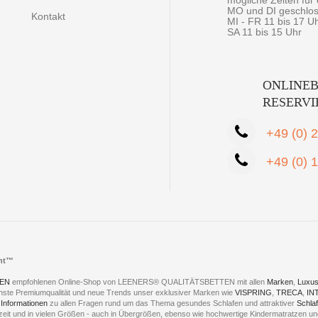
mögliche Zeiten fü
MO und DI geschlo
Kontakt
MI - FR 11 bis 17 U
SA 11 bis 15 Uhr
ONLINEB
RESERV
+49 (0) 
+49 (0) 
cht™
EN
empfohlenen Online-Shop von LEENERS® QUALITÄTSBETTEN mit allen
Marken
,
Luxus
hste Premiumqualität und neue Trends unser exklusiver Marken wie
VISPRING
,
TRECA
,
IN
 Informationen
zu allen Fragen rund um das Thema gesundes Schlafen und attraktiver
Schla
eszeit und in vielen Größen - auch in Übergrößen, ebenso wie hochwertige Kindermatratzen 