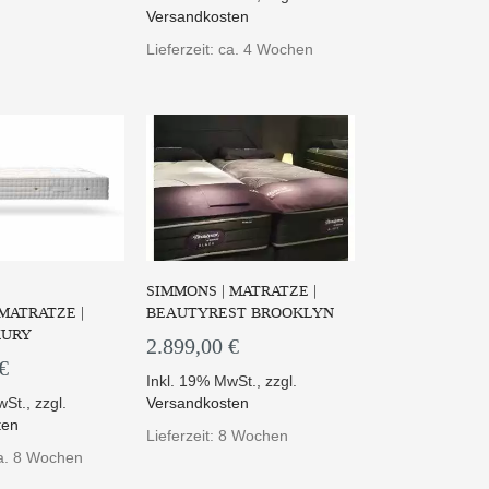
Versandkosten
Lieferzeit: ca. 4 Wochen
schenfederkern
Die Obermatratze IMPÈRIAL
AS PRESTIGE so...
SYMBIOSE PRESTIGE -...
 PRODUKT
ZUM PRODUKT
SIMMONS | MATRATZE |
ATRATZE |
BEAUTYREST BROOKLYN
XURY
2.899,00 €
€
Inkl. 19% MwSt.
,
zzgl.
wSt.
,
zzgl.
Versandkosten
ten
nem Gefühl der
Lieferzeit: 8 Wochen
enheit verleiht...
ca. 8 Wochen
 PRODUKT