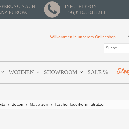
IEFERUNG NACH
INFOTELEFON
ANZ EUROPA
+49 (0) 1633 688 213
Willkommen in unserem Onlineshop
Pascal de Luxe Komfortauflage
Sle
| Tiefgeheftete...
WOHNEN
SHOWROOM
SALE %
ZUM PRODUKT
eite
/
Betten
/
Matratzen
/
Taschenfederkernmatratzen
port Komfortauflage |
efgeheftete 6-cm-M...
Das DU
UM PRODUKT
individue
ZUM