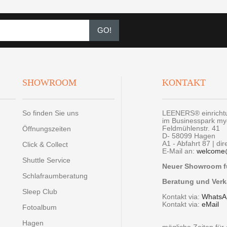
GO!
SHOWROOM
KONTAKT
So finden Sie uns
LEENERS® einrich
im Businesspark m
Feldmühlenstr. 41
Öffnungszeiten
D- 58099 Hagen
A1 - Abfahrt 87 | di
Click & Collect
E-Mail an:
welcome
Shuttle Service
Neuer Showroom fü
Schlafraumberatung
Beratung und Verk
Sleep Club
Kontakt via:
WhatsA
Kontakt via:
eMail
Fotoalbum
Hagen