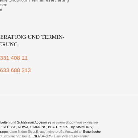
r eine Showroom Terminreservierung
ssen
hr
ERATUNG UND TERMIN-
IERUNG
2331 408 11
1633 688 213
betten
und
Schlafraum Accesoires
in einem Shop - von exklusiver
TERLÜBKE
,
RÖWA
,
SIMMONS
,
BEAUTYREST by SIMMONS
,
fraum
, dann finden Sie z.B. auch eine große Auswahl an
Bettwäsche
und Babysachen bei
LEENERS4KIDS
. Eine Vielzahl bekannter