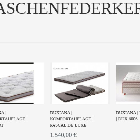
ASCHENFEDERKE
Eine Royal 
so u
Eine Symphony Matratze ist so
ZUM
unterschiedlich...
ZUM PRODUKT
as DUX® 8008 bietet
ividuell anpassbaren ...
UM PRODUKT
A |
DUXIANA |
DUXIANA |
RTAUFLAGE |
KOMFORTAUFLAGE |
| DUX 6006
RT
PASCAL DE LUXE
1.540,00 €