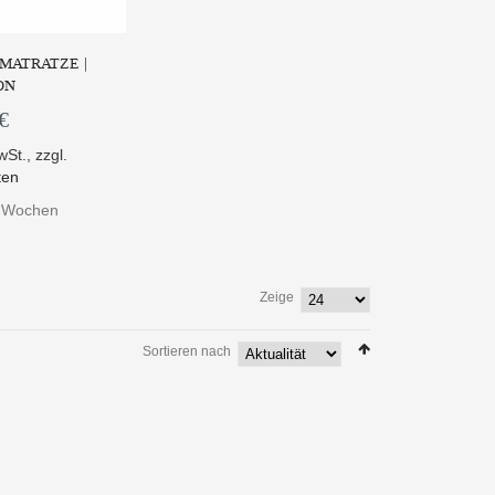
 MATRATZE |
ON
€
wSt.
,
zzgl.
ten
 8 Wochen
Zeige
Sortieren nach