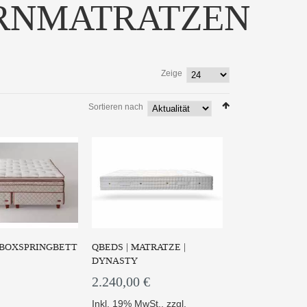
RNMATRATZEN
Zeige
Luxury Matratze ist
nterschie...
Sortieren nach
Die BEAUTYREST
 PRODUKT
Boxspringmatratze Brooklyn...
ZUM PRODUKT
 BOXSPRINGBETT
QBEDS | MATRATZE |
DYNASTY
2.240,00 €
Inkl. 19% MwSt.
,
zzgl.