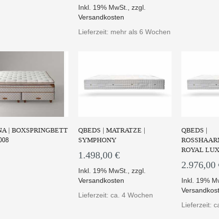
Inkl. 19% MwSt.
,
zzgl.
Versandkosten
Diese exklusive
Die CORPUS PRESTIGE
Die Ta
Lieferzeit: mehr als 6 Wochen
enfederkern Matratze...
bietet Ihnen einen mittel...
Matratze I
UM PRODUKT
ZUM PRODUKT
ZUM
A | BOXSPRINGBETT
QBEDS | MATRATZE |
QBEDS |
008
SYMPHONY
ROSSHAARM
ROYAL LU
1.498,00 €
2.976,00 
Inkl. 19% MwSt.
,
zzgl.
Versandkosten
Inkl. 19% M
Versandkos
Matratze Vienne-Venise
Die Matratze Istanbul aus der
Mit ei
Lieferzeit: ca. 4 Wochen
aus der Linie PARI...
PARIS Linie bie...
Unbetroff
Lieferzeit: 
UM PRODUKT
ZUM PRODUKT
ZUM