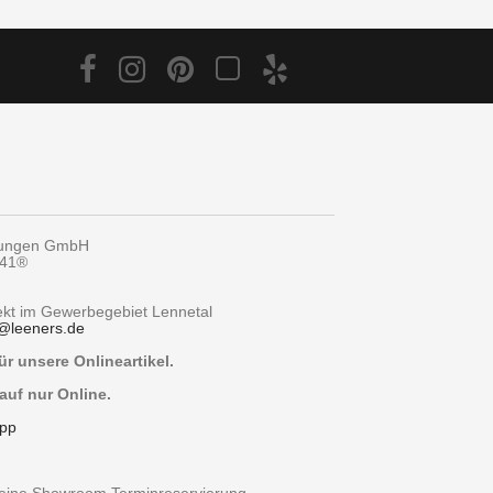
tungen GmbH
y41®
rekt im Gewerbegebiet Lennetal
@
leeners.de
r unsere Onlineartikel.
auf nur Online.
pp