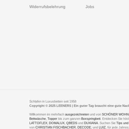
Widerrufsbelehrung
Jobs
Schlafen in Luxusbetten seit 1958
Copyright © 2025 LEENERS | Ein guter Tag braucht eine gute Na
Willkommen im mehrfach
ausgezeichneten
und von
SCHÖNER WOHN
Bettwäsche
,
Topper
bis zum ganzen
Boxspringbett
. Entdecken Sie höc
LATTOFLEX
,
DOMALUX
,
QBEDS
und
DUXIANA
. Suchen Sie
Tips und
von
CHRISTIAN FISCHBACHER
,
DECODE
, und
LUIZ
, für jede Jahr