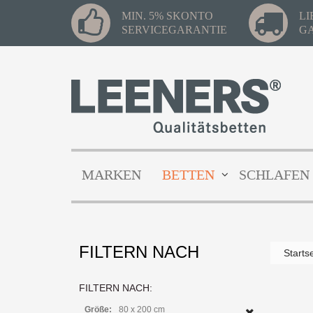
MIN. 5% SKONTO
L
SERVICEGARANTIE
G
MARKEN
BETTEN
SCHLAFEN
FILTERN NACH
Starts
Xup
Ti
FILTERN NACH:
Z
Größe:
80 x 200 cm