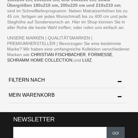
Übergrößen 180x210 cm, 200x220 cm und 210x210 cm
,
sind im Schnelllieferprogramm. Neben Matratzenhöhen bis zu
45 cm, fertigen wir jedes Wunschmaß bis zu 400 cm und jede
Steghöhe auf Sonderwunsch an. Hier im Shop können Sie in
aller Ruhe die beste Wahl treffen, oder rufen uns einfach an.
UNSERE MARKEN | QUALITÄTSMARKEN |
PREMIUMHERSTELLER | Bevorzugen Sie eine bestimmte
Marke? Wir haben eine umfangreiche Kollektion verschiedener
Marken wie
CHRISTIAN FISCHBACHER
,
FORMESSE
,
SCHRAMM HOME COLLECTION
,und
LUIZ
.
FILTERN NACH
MEIN WARENKORB
NEWSLETTER
GO!