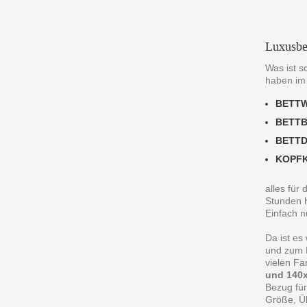
Luxusbe
Was ist s
haben im
BETT
BETT
BETT
KOPF
alles für
Stunden h
Einfach n
Da ist es
und zum R
vielen F
und 140x
Bezug für
Größe, Ü