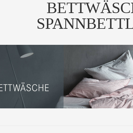
BETTWÄSC
SPANNBETT
sanfte Haptik und Optik
Die sanfte Haptik und Optik
es Deckenbezuges...
des Kissenbezuges...
UM PRODUKT
ZUM PRODUKT