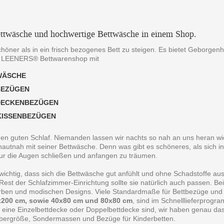
ttwäsche und hochwertige Bettwäsche in einem Shop.
chöner als in ein frisch bezogenes Bett zu steigen. Es bietet Geborgen
 LEENERS® Bettwarenshop mit
WÄSCHE
BEZÜGEN
DECKENBEZÜGEN
KISSENBEZÜGEN
 den guten Schlaf. Niemanden lassen wir nachts so nah an uns heran wie
autnah mit seiner Bettwäsche. Denn was gibt es schöneres, als sich in
ur die Augen schließen und anfangen zu träumen.
 wichtig, dass sich die Bettwäsche gut anfühlt und ohne Schadstoffe au
est der Schlafzimmer-Einrichtung sollte sie natürlich auch passen. B
arben und modischen Designs. Viele Standardmaße für Bettbezüge und
200 cm, sowie 40x80 cm und 80x80 cm
, sind im Schnelllieferprogr
 eine Einzelbettdecke oder Doppelbettdecke sind, wir haben genau da
bergröße, Sondermassen und Bezüge für Kinderbetten.