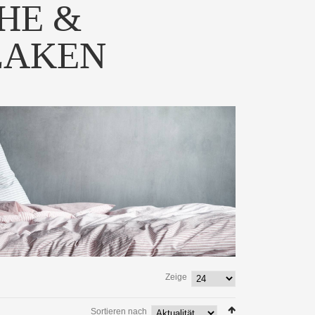
HE &
LAKEN
Zeige
Sortieren nach