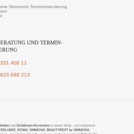
r eine Showroom Terminreservierung
ssen
hr
ERATUNG UND TERMIN-
IERUNG
2331 408 11
1633 688 213
betten
und
Schlafraum Accesoires
in einem Shop - von exklusiver
TERLÜBKE
,
RÖWA
,
SIMMONS
,
BEAUTYREST by SIMMONS
,