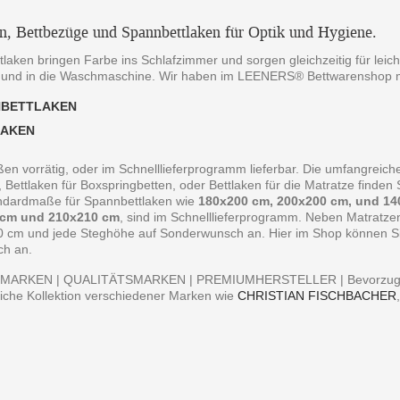
en, Bettbezüge und Spannbettlaken für Optik und Hygiene.
laken bringen Farbe ins Schlafzimmer und sorgen gleichzeitig für leich
 und in die Waschmaschine. Wir haben im LEENERS® Bettwarenshop m
NBETTLAKEN
LAKEN
ßen vorrätig, oder im Schnelllieferprogramm lieferbar. Die umfangreiche
, Bettlaken für Boxspringbetten, oder Bettlaken für die Matratze finde
andardmaße für Spannbettlaken wie
180x200 cm, 200x200 cm, und 14
 cm und 210x210 cm
, sind im Schnelllieferprogramm. Neben Matratz
0 cm und jede Steghöhe auf Sonderwunsch an. Hier im Shop können Sie 
ch an.
MARKEN | QUALITÄTSMARKEN | PREMIUMHERSTELLER | Bevorzugen S
iche Kollektion verschiedener Marken wie
CHRISTIAN FISCHBACHER