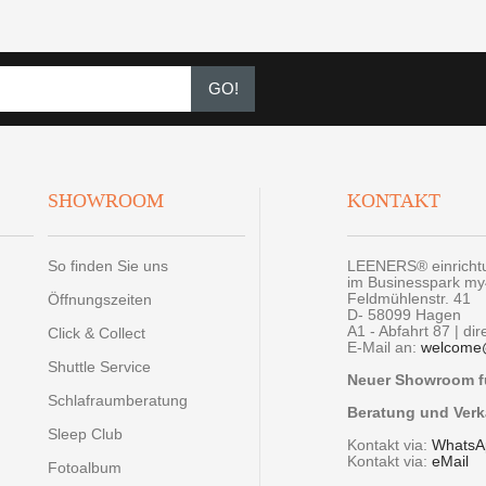
GO!
SHOWROOM
KONTAKT
So finden Sie uns
LEENERS® einrich
im Businesspark m
Feldmühlenstr. 41
Öffnungszeiten
D- 58099 Hagen
A1 - Abfahrt 87 | di
Click & Collect
E-Mail an:
welcome
Shuttle Service
Neuer Showroom fü
Schlafraumberatung
Beratung und Verk
Sleep Club
Kontakt via:
WhatsA
Kontakt via:
eMail
Fotoalbum