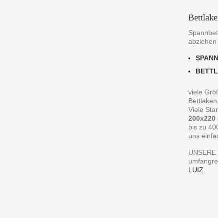
Bettlak
Spannbett
abziehen
SPAN
BETT
viele Grö
Bettlaken
Viele St
200x220
bis zu 40
uns einfa
UNSERE 
umfangre
LUIZ
.