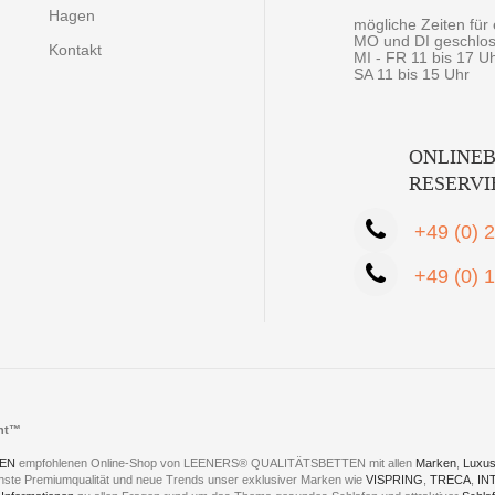
Hagen
mögliche Zeiten fü
MO und DI geschlo
Kontakt
MI - FR 11 bis 17 U
SA 11 bis 15 Uhr
ONLINEB
RESERV
+49 (0) 
+49 (0) 
cht™
EN
empfohlenen Online-Shop von LEENERS® QUALITÄTSBETTEN mit allen
Marken
,
Luxus
hste Premiumqualität und neue Trends unser exklusiver Marken wie
VISPRING
,
TRECA
,
IN