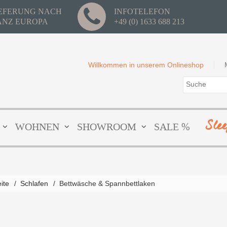
IEFERUNG NACH
INFOTELEFON
ANZ EUROPA
+49 (0) 1633 688 213
Willkommen in unserem Onlineshop
Sle
WOHNEN
SHOWROOM
SALE %
eite
/
Schlafen
/
Bettwäsche & Spannbettlaken