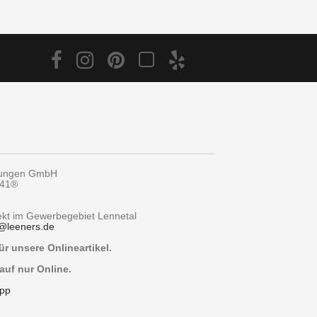
tungen GmbH
y41®
rekt im Gewerbegebiet Lennetal
@
leeners.de
r unsere Onlineartikel.
auf nur Online.
pp