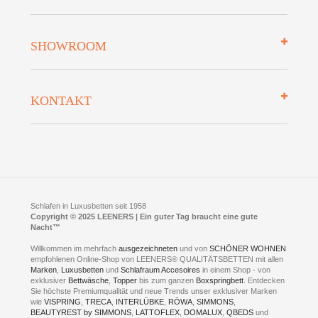
Zahlungsarten
Mehrwersteuerfrei
Über uns
SHOWROOM
Finanzierung
Auszeichnungen
Datenschutz
Bettenlexikon
So finden Sie uns
Lieferung
KONTAKT
Preisgarantie
Öffnungszeiten
Bestellvorgang
Presse
Click & Collect
AGB
LEENERS® einrichtungen GmbH
Empfehlungen
im Businesspark my41®
Shuttle Service
Widerrufsbelehrung
Feldmühlenstr. 41
Hotels
D- 58099 Hagen
Schlafraumberatung
A1 - Abfahrt 87 | direkt im Gewerbegebiet Lennetal
Kompetenz-Partner
E-Mail an:
welcome
@
leeners.de
Sleep Club
Schlafen in Luxusbetten seit 1958
Jobs
Neuer Showroom für unsere Onlineartikel.
Copyright © 2025 LEENERS | Ein guter Tag braucht eine gute
Fotoalbum
Nacht™
Beratung und Verkauf nur Online.
Hagen
Willkommen im mehrfach
ausgezeichneten
und von
SCHÖNER WOHNEN
Kontakt via:
empfohlenen Online-Shop von LEENERS® QUALITÄTSBETTEN mit allen
WhatsApp
Kontakt
Kontakt via:
Marken
,
Luxusbetten
eMail
und
Schlafraum Accesoires
in einem Shop - von
exklusiver
Bettwäsche
,
Topper
bis zum ganzen
Boxspringbett
. Entdecken
Sie höchste Premiumqualität und neue Trends unser exklusiver Marken
mögliche Zeiten für eine Showroom Terminreservierung
wie
VISPRING
,
TRECA
,
INTERLÜBKE
,
RÖWA
,
SIMMONS
,
MO und DI geschlossen
BEAUTYREST by SIMMONS
,
LATTOFLEX
,
DOMALUX
,
QBEDS
und