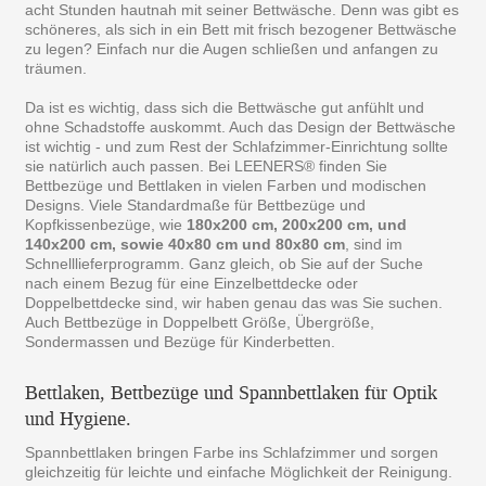
acht Stunden hautnah mit seiner Bettwäsche. Denn was gibt es
schöneres, als sich in ein Bett mit frisch bezogener Bettwäsche
zu legen? Einfach nur die Augen schließen und anfangen zu
träumen.
Da ist es wichtig, dass sich die Bettwäsche gut anfühlt und
ohne Schadstoffe auskommt. Auch das Design der Bettwäsche
ist wichtig - und zum Rest der Schlafzimmer-Einrichtung sollte
sie natürlich auch passen. Bei LEENERS® finden Sie
Bettbezüge und Bettlaken in vielen Farben und modischen
Designs. Viele Standardmaße für Bettbezüge und
Kopfkissenbezüge, wie
180x200 cm, 200x200 cm, und
140x200 cm, sowie 40x80 cm und 80x80 cm
, sind im
Schnelllieferprogramm. Ganz gleich, ob Sie auf der Suche
nach einem Bezug für eine Einzelbettdecke oder
Doppelbettdecke sind, wir haben genau das was Sie suchen.
Auch Bettbezüge in Doppelbett Größe, Übergröße,
Sondermassen und Bezüge für Kinderbetten.
Bettlaken, Bettbezüge und Spannbettlaken für Optik
und Hygiene.
Spannbettlaken bringen Farbe ins Schlafzimmer und sorgen
gleichzeitig für leichte und einfache Möglichkeit der Reinigung.