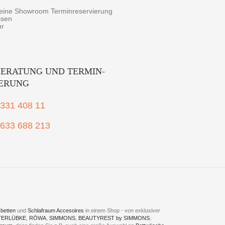
r eine Showroom Terminreservierung
ssen
hr
ERATUNG UND TERMIN-
IERUNG
2331 408 11
1633 688 213
betten
und
Schlafraum Accesoires
in einem Shop - von exklusiver
TERLÜBKE
,
RÖWA
,
SIMMONS
,
BEAUTYREST by SIMMONS
,