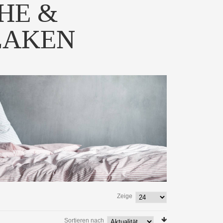
HE &
LAKEN
Zeige
Sortieren nach