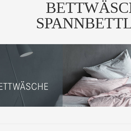
BETTWÄSC
SPANNBETT
 Bettwäsche "ten" aus
0% Baumwoll Perkal...
UM PRODUKT