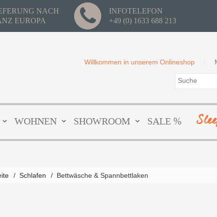
IEFERUNG NACH
INFOTELEFON
ANZ EUROPA
+49 (0) 1633 688 213
Willkommen in unserem Onlineshop
Sle
WOHNEN
SHOWROOM
SALE %
eite
/
Schlafen
/
Bettwäsche & Spannbettlaken