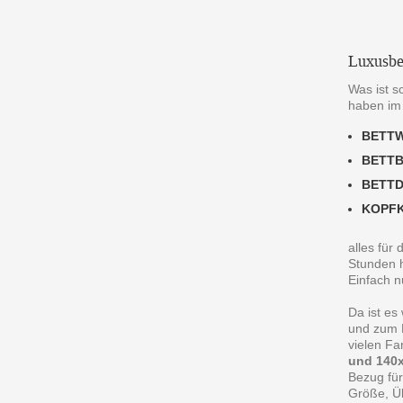
Luxusbe
Was ist s
haben im
BETT
BETT
BETT
KOPF
alles für
Stunden h
Einfach n
Da ist es
und zum R
vielen F
und 140x
Bezug für
Größe, Ü