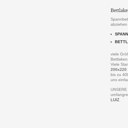
Bettlak
Spannbett
abziehen
SPAN
BETT
viele Grö
Bettlaken
Viele St
200x220
bis zu 40
uns einfa
UNSERE 
umfangre
LUIZ
.