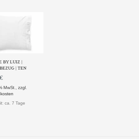
 BY LUIZ |
BEZUG | TEN
 €
9% MwSt.
,
zzgl.
kosten
it: ca. 7 Tage