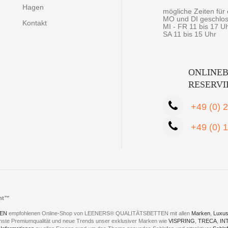
Hagen
mögliche Zeiten fü
MO und DI geschlo
Kontakt
MI - FR 11 bis 17 U
SA 11 bis 15 Uhr
ONLINEB
RESERV
+49 (0) 
+49 (0) 
cht™
EN
empfohlenen Online-Shop von LEENERS® QUALITÄTSBETTEN mit allen
Marken
,
Luxus
hste Premiumqualität und neue Trends unser exklusiver Marken wie
VISPRING
,
TRECA
,
IN