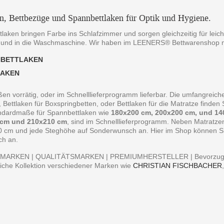
en, Bettbezüge und Spannbettlaken für Optik und Hygiene.
laken bringen Farbe ins Schlafzimmer und sorgen gleichzeitig für leich
 und in die Waschmaschine. Wir haben im LEENERS® Bettwarenshop m
NBETTLAKEN
LAKEN
ßen vorrätig, oder im Schnelllieferprogramm lieferbar. Die umfangreiche
, Bettlaken für Boxspringbetten, oder Bettlaken für die Matratze finde
andardmaße für Spannbettlaken wie
180x200 cm, 200x200 cm, und 14
 cm und 210x210 cm
, sind im Schnelllieferprogramm. Neben Matratz
0 cm und jede Steghöhe auf Sonderwunsch an. Hier im Shop können Sie 
ch an.
MARKEN | QUALITÄTSMARKEN | PREMIUMHERSTELLER | Bevorzugen S
iche Kollektion verschiedener Marken wie
CHRISTIAN FISCHBACHER