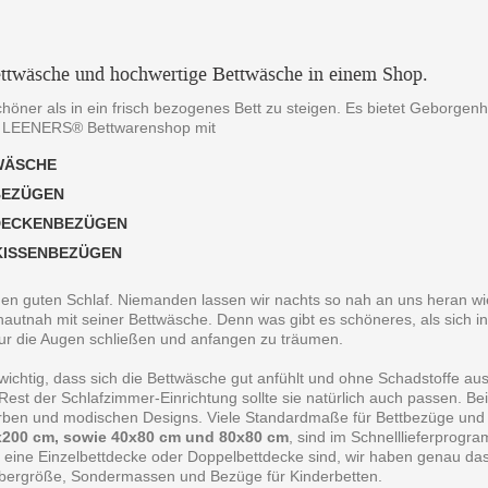
ttwäsche und hochwertige Bettwäsche in einem Shop.
chöner als in ein frisch bezogenes Bett zu steigen. Es bietet Geborgen
 LEENERS® Bettwarenshop mit
WÄSCHE
BEZÜGEN
DECKENBEZÜGEN
KISSENBEZÜGEN
 den guten Schlaf. Niemanden lassen wir nachts so nah an uns heran wie
autnah mit seiner Bettwäsche. Denn was gibt es schöneres, als sich in
ur die Augen schließen und anfangen zu träumen.
 wichtig, dass sich die Bettwäsche gut anfühlt und ohne Schadstoffe au
est der Schlafzimmer-Einrichtung sollte sie natürlich auch passen. B
arben und modischen Designs. Viele Standardmaße für Bettbezüge und
200 cm, sowie 40x80 cm und 80x80 cm
, sind im Schnelllieferprogr
 eine Einzelbettdecke oder Doppelbettdecke sind, wir haben genau da
bergröße, Sondermassen und Bezüge für Kinderbetten.