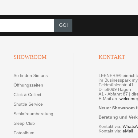
GO!
SHOWROOM
KONTAKT
So finden Sie uns
LEENERS® einrich
im Businesspark m
Feldmühlenstr. 41
Öffnungszeiten
D- 58099 Hagen
A1 - Abfahrt 87 | di
Click & Collect
E-Mail an:
welcome
Shuttle Service
Neuer Showroom fü
Schlafraumberatung
Beratung und Verk
Sleep Club
Kontakt via:
WhatsA
Kontakt via:
eMail
Fotoalbum