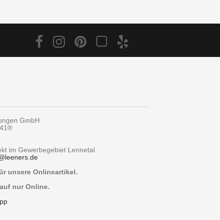
tungen GmbH
y41®
rekt im Gewerbegebiet Lennetal
@
leeners.de
r unsere Onlineartikel.
auf nur Online.
pp