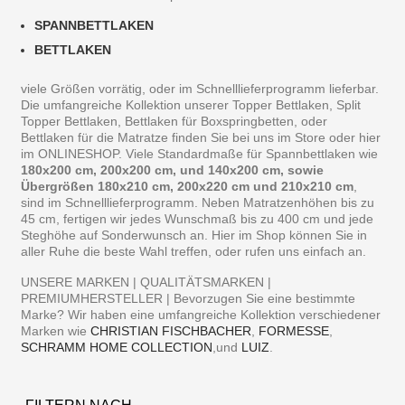
SPANNBETTLAKEN
BETTLAKEN
viele Größen vorrätig, oder im Schnelllieferprogramm lieferbar.
Die umfangreiche Kollektion unserer Topper Bettlaken, Split
Topper Bettlaken, Bettlaken für Boxspringbetten, oder
Bettlaken für die Matratze finden Sie bei uns im Store oder hier
im ONLINESHOP. Viele Standardmaße für Spannbettlaken wie
180x200 cm, 200x200 cm, und 140x200 cm, sowie
Übergrößen 180x210 cm, 200x220 cm und 210x210 cm
,
sind im Schnelllieferprogramm. Neben Matratzenhöhen bis zu
45 cm, fertigen wir jedes Wunschmaß bis zu 400 cm und jede
Steghöhe auf Sonderwunsch an. Hier im Shop können Sie in
aller Ruhe die beste Wahl treffen, oder rufen uns einfach an.
UNSERE MARKEN | QUALITÄTSMARKEN |
PREMIUMHERSTELLER | Bevorzugen Sie eine bestimmte
Marke? Wir haben eine umfangreiche Kollektion verschiedener
Marken wie
CHRISTIAN FISCHBACHER
,
FORMESSE
,
SCHRAMM HOME COLLECTION
,und
LUIZ
.