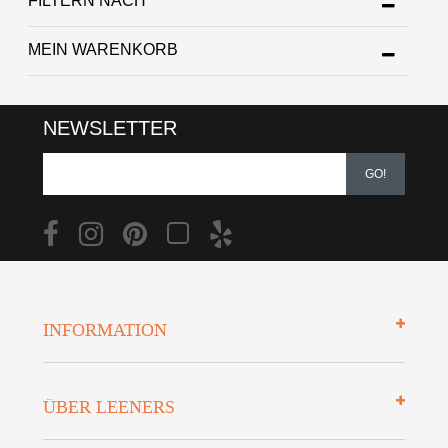
FILTERN NACH
MEIN WARENKORB
NEWSLETTER
GO!
INFORMATION
Impressum
ÜBER LEENERS
Zahlungsarten