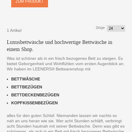
ZUM PRODUKT
Zeige
1 Artikel
Luxusbettwäsche und hochwertige Bettwäsche in
einem Shop.
Was ist schöner als in ein frisch bezogenes Bett zu steigen. Es
bietet Geborgenheit und Wohlfühlen vom ersten Augenblick an.
Wir haben im LEENERS® Bettwarenshop mit
BETTWÄSCHE
BETTBEZÜGEN
BETTDECKENBEZÜGEN
KOPFKISSENBEZÜGEN
alles für den guten Schlaf. Niemanden lassen wir nachts so
nah an uns heran wie sie. Wer acht Stunden schläft, verbringt
acht Stunden hautnah mit seiner Bettwäsche. Denn was gibt es
schöneres, als sich in ein Bett mit frisch bezogener Bettwäsche