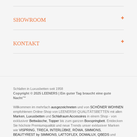
Zahlungsarten
Mehrwersteuerfrei
Über uns
SHOWROOM
Finanzierung
Auszeichnungen
Datenschutz
Bettenlexikon
So finden Sie uns
Lieferung
KONTAKT
Preisgarantie
Öffnungszeiten
Bestellvorgang
Presse
Click & Collect
AGB
LEENERS® einrichtungen GmbH
Empfehlungen
im Businesspark my41®
Shuttle Service
Widerrufsbelehrung
Feldmühlenstr. 41
Hotels
D- 58099 Hagen
Schlafraumberatung
A1 - Abfahrt 87 | direkt im Gewerbegebiet Lennetal
Kompetenz-Partner
E-Mail an:
welcome
@
leeners.de
Sleep Club
Schlafen in Luxusbetten seit 1958
Jobs
Neuer Showroom für unsere Onlineartikel.
Copyright © 2025 LEENERS | Ein guter Tag braucht eine gute
Fotoalbum
Nacht™
Beratung und Verkauf nur Online.
Hagen
Willkommen im mehrfach
ausgezeichneten
und von
SCHÖNER WOHNEN
Kontakt via:
empfohlenen Online-Shop von LEENERS® QUALITÄTSBETTEN mit allen
WhatsApp
Kontakt
Kontakt via:
Marken
,
Luxusbetten
eMail
und
Schlafraum Accesoires
in einem Shop - von
exklusiver
Bettwäsche
,
Topper
bis zum ganzen
Boxspringbett
. Entdecken
Sie höchste Premiumqualität und neue Trends unser exklusiver Marken
mögliche Zeiten für eine Showroom Terminreservierung
wie
VISPRING
,
TRECA
,
INTERLÜBKE
,
RÖWA
,
SIMMONS
,
MO und DI geschlossen
BEAUTYREST by SIMMONS
,
LATTOFLEX
,
DOMALUX
,
QBEDS
und