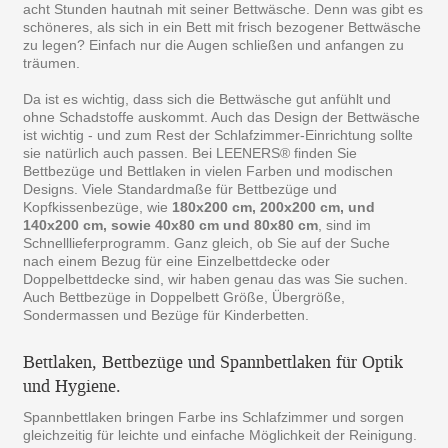
acht Stunden hautnah mit seiner Bettwäsche. Denn was gibt es
schöneres, als sich in ein Bett mit frisch bezogener Bettwäsche
zu legen? Einfach nur die Augen schließen und anfangen zu
träumen.
Da ist es wichtig, dass sich die Bettwäsche gut anfühlt und
ohne Schadstoffe auskommt. Auch das Design der Bettwäsche
ist wichtig - und zum Rest der Schlafzimmer-Einrichtung sollte
sie natürlich auch passen. Bei LEENERS® finden Sie
Bettbezüge und Bettlaken in vielen Farben und modischen
Designs. Viele Standardmaße für Bettbezüge und
Kopfkissenbezüge, wie
180x200 cm, 200x200 cm, und
140x200 cm, sowie 40x80 cm und 80x80 cm
, sind im
Schnelllieferprogramm. Ganz gleich, ob Sie auf der Suche
nach einem Bezug für eine Einzelbettdecke oder
Doppelbettdecke sind, wir haben genau das was Sie suchen.
Auch Bettbezüge in Doppelbett Größe, Übergröße,
Sondermassen und Bezüge für Kinderbetten.
Bettlaken, Bettbezüge und Spannbettlaken für Optik
und Hygiene.
Spannbettlaken bringen Farbe ins Schlafzimmer und sorgen
gleichzeitig für leichte und einfache Möglichkeit der Reinigung.