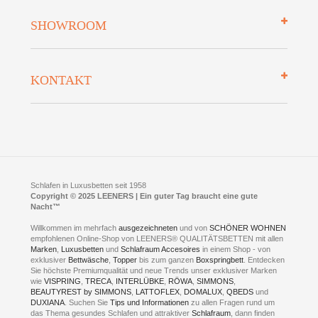
Mehrwersteuerfrei
Über uns
SHOWROOM
Finanzierung
Auszeichnungen
Datenschutz
Bettenlexikon
So finden Sie uns
Lieferung
KONTAKT
Preisgarantie
Öffnungszeiten
Bestellvorgang
Presse
Click & Collect
AGB
LEENERS® einrichtungen GmbH
Empfehlungen
im Businesspark my41®
Shuttle Service
Widerrufsbelehrung
Feldmühlenstr. 41
Hotels
D- 58099 Hagen
Schlafraumberatung
A1 - Abfahrt 87 | direkt im Gewerbegebiet Lennetal
Kompetenz-Partner
E-Mail an:
welcome
@
leeners.de
Sleep Club
Schlafen in Luxusbetten seit 1958
Jobs
Neuer Showroom für unsere Onlineartikel.
Copyright © 2025 LEENERS | Ein guter Tag braucht eine gute
Fotoalbum
Nacht™
Beratung und Verkauf nur Online.
Hagen
Willkommen im mehrfach
ausgezeichneten
und von
SCHÖNER WOHNEN
Kontakt via:
empfohlenen Online-Shop von LEENERS® QUALITÄTSBETTEN mit allen
WhatsApp
Kontakt
Kontakt via:
Marken
,
Luxusbetten
eMail
und
Schlafraum Accesoires
in einem Shop - von
exklusiver
Bettwäsche
,
Topper
bis zum ganzen
Boxspringbett
. Entdecken
Sie höchste Premiumqualität und neue Trends unser exklusiver Marken
mögliche Zeiten für eine Showroom Terminreservierung
wie
VISPRING
,
TRECA
,
INTERLÜBKE
,
RÖWA
,
SIMMONS
,
MO und DI geschlossen
BEAUTYREST by SIMMONS
,
LATTOFLEX
,
DOMALUX
,
QBEDS
und
MI - FR 11 bis 17 Uhr
DUXIANA
. Suchen Sie
Tips und Informationen
zu allen Fragen rund um
SA 11 bis 15 Uhr
das Thema gesundes Schlafen und attraktiver
Schlafraum
, dann finden