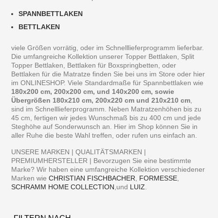
SPANNBETTLAKEN
BETTLAKEN
viele Größen vorrätig, oder im Schnelllieferprogramm lieferbar.
Die umfangreiche Kollektion unserer Topper Bettlaken, Split
Topper Bettlaken, Bettlaken für Boxspringbetten, oder
Bettlaken für die Matratze finden Sie bei uns im Store oder hier
im ONLINESHOP. Viele Standardmaße für Spannbettlaken wie
180x200 cm, 200x200 cm, und 140x200 cm, sowie
Übergrößen 180x210 cm, 200x220 cm und 210x210 cm
,
sind im Schnelllieferprogramm. Neben Matratzenhöhen bis zu
45 cm, fertigen wir jedes Wunschmaß bis zu 400 cm und jede
Steghöhe auf Sonderwunsch an. Hier im Shop können Sie in
aller Ruhe die beste Wahl treffen, oder rufen uns einfach an.
UNSERE MARKEN | QUALITÄTSMARKEN |
PREMIUMHERSTELLER | Bevorzugen Sie eine bestimmte
Marke? Wir haben eine umfangreiche Kollektion verschiedener
Marken wie
CHRISTIAN FISCHBACHER
,
FORMESSE
,
SCHRAMM HOME COLLECTION
,und
LUIZ
.