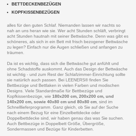
BETTDECKENBEZÜGEN
KOPFKISSENBEZÜGEN
alles für den guten Schlaf. Niemanden lassen wir nachts so
nah an uns heran wie sie. Wer acht Stunden schläft, verbringt
acht Stunden hautnah mit seiner Bettwäsche. Denn was gibt es
schöneres, als sich in ein Bett mit frisch bezogener Bettwäsche
zu legen? Einfach nur die Augen schließen und anfangen zu
träumen.
Da ist es wichtig, dass sich die Bettwäsche gut anfühlt und
ohne Schadstoffe auskommt. Auch das Design der Bettwäsche
ist wichtig - und zum Rest der Schlafzimmer-Einrichtung sollte
sie natürlich auch passen. Bei LEENERS® finden Sie
Bettbezüge und Bettlaken in vielen Farben und modischen
Designs. Viele Standardmaße für Bettbezüge und
Kopfkissenbezüge, wie
180x200 cm, 200x200 cm, und
140x200 cm, sowie 40x80 cm und 80x80 cm
, sind im
Schnelllieferprogramm. Ganz gleich, ob Sie auf der Suche
nach einem Bezug für eine Einzelbettdecke oder
Doppelbettdecke sind, wir haben genau das was Sie suchen.
Auch Bettbezüge in Doppelbett Größe, Übergröße,
Sondermassen und Bezüge für Kinderbetten.