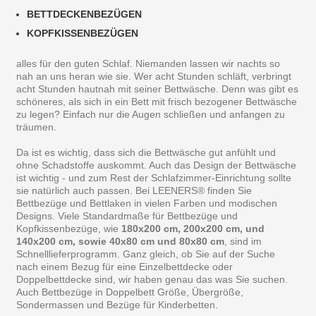
BETTDECKENBEZÜGEN
KOPFKISSENBEZÜGEN
alles für den guten Schlaf. Niemanden lassen wir nachts so
nah an uns heran wie sie. Wer acht Stunden schläft, verbringt
acht Stunden hautnah mit seiner Bettwäsche. Denn was gibt es
schöneres, als sich in ein Bett mit frisch bezogener Bettwäsche
zu legen? Einfach nur die Augen schließen und anfangen zu
träumen.
Da ist es wichtig, dass sich die Bettwäsche gut anfühlt und
ohne Schadstoffe auskommt. Auch das Design der Bettwäsche
ist wichtig - und zum Rest der Schlafzimmer-Einrichtung sollte
sie natürlich auch passen. Bei LEENERS® finden Sie
Bettbezüge und Bettlaken in vielen Farben und modischen
Designs. Viele Standardmaße für Bettbezüge und
Kopfkissenbezüge, wie
180x200 cm, 200x200 cm, und
140x200 cm, sowie 40x80 cm und 80x80 cm
, sind im
Schnelllieferprogramm. Ganz gleich, ob Sie auf der Suche
nach einem Bezug für eine Einzelbettdecke oder
Doppelbettdecke sind, wir haben genau das was Sie suchen.
Auch Bettbezüge in Doppelbett Größe, Übergröße,
Sondermassen und Bezüge für Kinderbetten.