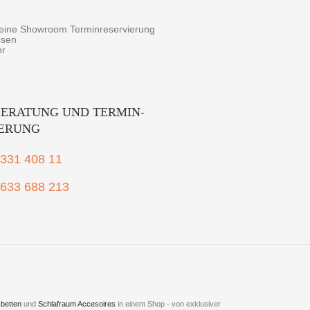
r eine Showroom Terminreservierung
ssen
hr
ERATUNG UND TERMIN-
IERUNG
2331 408 11
1633 688 213
betten
und
Schlafraum Accesoires
in einem Shop - von exklusiver