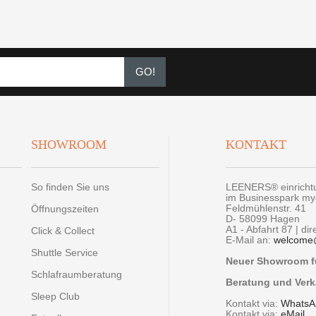
GO!
SHOWROOM
KONTAKT
So finden Sie uns
LEENERS® einrich
im Businesspark m
Feldmühlenstr. 41
Öffnungszeiten
D- 58099 Hagen
A1 - Abfahrt 87 | di
Click & Collect
E-Mail an:
welcome
Shuttle Service
Neuer Showroom fü
Schlafraumberatung
Beratung und Verk
Sleep Club
Kontakt via:
WhatsA
Kontakt via:
eMail