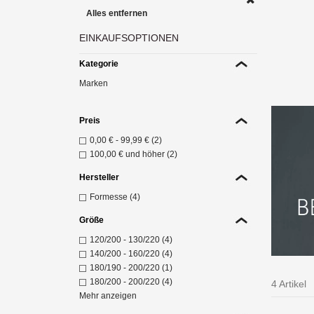
Alles entfernen
EINKAUFSOPTIONEN
Bel
Sp
Kategorie
Z
Marken
Preis
0,00 €
-
99,99 €
(2)
100,00 €
und höher (2)
Hersteller
Formesse (4)
Größe
120/200 - 130/220 (4)
140/200 - 160/220 (4)
180/190 - 200/220 (1)
180/200 - 200/220 (4)
4 Artikel
Mehr anzeigen