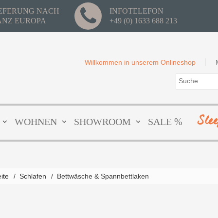
IEFERUNG NACH
INFOTELEFON
ANZ EUROPA
+49 (0) 1633 688 213
Willkommen in unserem Onlineshop
Sle
WOHNEN
SHOWROOM
SALE %
eite
/
Schlafen
/
Bettwäsche & Spannbettlaken