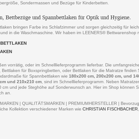
bergröße, Sondermassen und Bezüge für Kinderbetten.
en, Bettbezüge und Spannbettlaken für Optik und Hygiene.
laken bringen Farbe ins Schlafzimmer und sorgen gleichzeitig für leich
 und in die Waschmaschine. Wir haben im LEENERS® Bettwarenshop m
NBETTLAKEN
LAKEN
ßen vorrätig, oder im Schnelllieferprogramm lieferbar. Die umfangreiche
, Bettlaken für Boxspringbetten, oder Bettlaken für die Matratze finde
andardmaße für Spannbettlaken wie
180x200 cm, 200x200 cm, und 14
 cm und 210x210 cm
, sind im Schnelllieferprogramm. Neben Matratz
0 cm und jede Steghöhe auf Sonderwunsch an. Hier im Shop können Sie 
ch an.
MARKEN | QUALITÄTSMARKEN | PREMIUMHERSTELLER | Bevorzugen S
iche Kollektion verschiedener Marken wie
CHRISTIAN FISCHBACHER