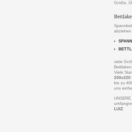
Größe, Ü
Bettlak
Spannbett
abziehen
SPAN
BETT
viele Grö
Bettlaken
Viele St
200x220
bis zu 40
uns einfa
UNSERE 
umfangre
LUIZ
.