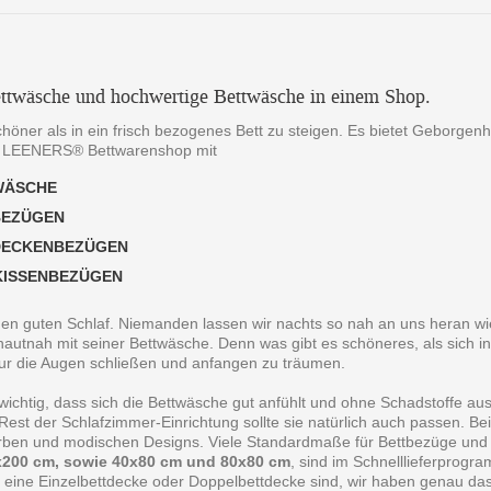
ttwäsche und hochwertige Bettwäsche in einem Shop.
chöner als in ein frisch bezogenes Bett zu steigen. Es bietet Geborgen
 LEENERS® Bettwarenshop mit
WÄSCHE
BEZÜGEN
DECKENBEZÜGEN
KISSENBEZÜGEN
 den guten Schlaf. Niemanden lassen wir nachts so nah an uns heran wie
autnah mit seiner Bettwäsche. Denn was gibt es schöneres, als sich in
ur die Augen schließen und anfangen zu träumen.
 wichtig, dass sich die Bettwäsche gut anfühlt und ohne Schadstoffe au
est der Schlafzimmer-Einrichtung sollte sie natürlich auch passen. B
arben und modischen Designs. Viele Standardmaße für Bettbezüge und
200 cm, sowie 40x80 cm und 80x80 cm
, sind im Schnelllieferprogr
 eine Einzelbettdecke oder Doppelbettdecke sind, wir haben genau da