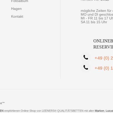
Fotoalbum
Hagen
mögliche Zeiten fü
MO und DI geschlo
Kontakt
MI - FR 11 bis 17 U
SA 11 bis 15 Uhr
ONLINEB
RESERV
+49 (0) 
+49 (0) 
cht™
EN
empfohlenen Online-Shop von LEENERS® QUALITÄTSBETTEN mit allen
Marken
,
Luxus