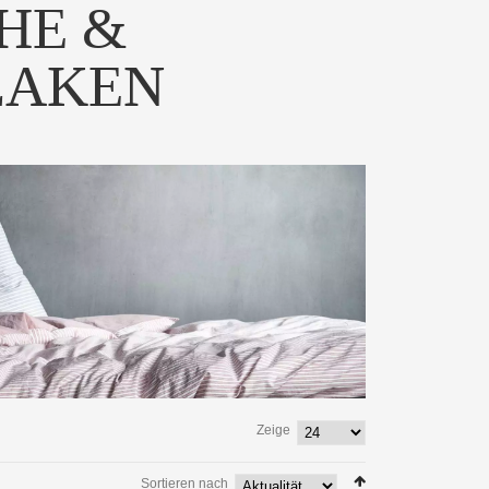
HE &
LAKEN
um-Ausführung von
Hochwertiges Jersey-
Donna - Noch...
Spannbetttuch in 54 schön...
 PRODUKT
ZUM PRODUKT
Zeige
Sortieren nach