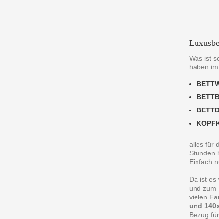
Luxusbe
Was ist s
haben im
BETT
BETT
BETT
KOPF
alles für
Stunden h
Einfach n
Da ist es
und zum R
vielen F
und 140x
Bezug für