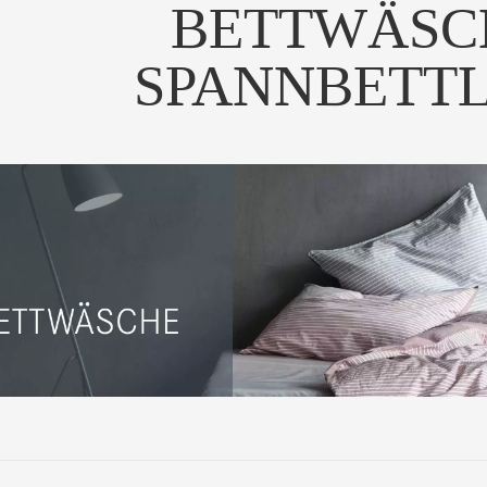
BETTWÄSC
SPANNBETT
la Donna Jersey ALTO
Die Premium-Ausführung von
Die Premi
annbetttuch mit Ela...
Bella Donna - Noch...
Bella 
UM PRODUKT
ZUM PRODUKT
ZUM