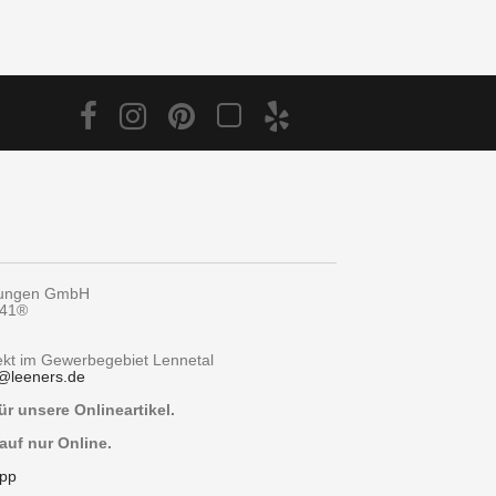
tungen GmbH
y41®
rekt im Gewerbegebiet Lennetal
@
leeners.de
r unsere Onlineartikel.
auf nur Online.
pp