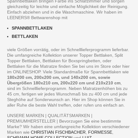
Spannbettlaken bringen Farbe ins Schlafzimmer und sorgen
gleichzeitig für leichte und einfache Möglichkeit der Reinigung.
Einfach abziehen und in die Waschmaschine. Wir haben im
LEENERS® Bettwarenshop mit
SPANNBETTLAKEN
BETTLAKEN
viele Größen vorrätig, oder im Schnelllieferprogramm lieferbar.
Die umfangreiche Kollektion unserer Topper Bettlaken, Split
Topper Bettlaken, Bettlaken für Boxspringbetten, oder
Bettlaken für die Matratze finden Sie bei uns im Store oder hier
im ONLINESHOP. Viele Standardmaße für Spannbettlaken wie
180x200 cm, 200x200 cm, und 140x200 cm, sowie
Übergrößen 180x210 cm, 200x220 cm und 210x210 cm
,
sind im Schnelllieferprogramm. Neben Matratzenhöhen bis zu
45 cm, fertigen wir jedes Wunschmaß bis zu 400 cm und jede
Steghöhe auf Sonderwunsch an. Hier im Shop können Sie in
aller Ruhe die beste Wahl treffen, oder rufen uns einfach an.
UNSERE MARKEN | QUALITÄTSMARKEN |
PREMIUMHERSTELLER | Bevorzugen Sie eine bestimmte
Marke? Wir haben eine umfangreiche Kollektion verschiedener
Marken wie
CHRISTIAN FISCHBACHER
,
FORMESSE
,
SCHRAMM HOME COLLECTION
,und
LUIZ
.