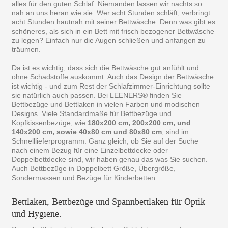
alles für den guten Schlaf. Niemanden lassen wir nachts so
nah an uns heran wie sie. Wer acht Stunden schläft, verbringt
acht Stunden hautnah mit seiner Bettwäsche. Denn was gibt es
schöneres, als sich in ein Bett mit frisch bezogener Bettwäsche
zu legen? Einfach nur die Augen schließen und anfangen zu
träumen.
Da ist es wichtig, dass sich die Bettwäsche gut anfühlt und
ohne Schadstoffe auskommt. Auch das Design der Bettwäsche
ist wichtig - und zum Rest der Schlafzimmer-Einrichtung sollte
sie natürlich auch passen. Bei LEENERS® finden Sie
Bettbezüge und Bettlaken in vielen Farben und modischen
Designs. Viele Standardmaße für Bettbezüge und
Kopfkissenbezüge, wie
180x200 cm, 200x200 cm, und
140x200 cm, sowie 40x80 cm und 80x80 cm
, sind im
Schnelllieferprogramm. Ganz gleich, ob Sie auf der Suche
nach einem Bezug für eine Einzelbettdecke oder
Doppelbettdecke sind, wir haben genau das was Sie suchen.
Auch Bettbezüge in Doppelbett Größe, Übergröße,
Sondermassen und Bezüge für Kinderbetten.
Bettlaken, Bettbezüge und Spannbettlaken für Optik
und Hygiene.