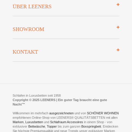
Impressum
ÜBER LEENERS
Zahlungsarten
Mehrwersteuerfrei
Über uns
SHOWROOM
Finanzierung
Auszeichnungen
Datenschutz
Bettenlexikon
So finden Sie uns
Lieferung
KONTAKT
Preisgarantie
Öffnungszeiten
Bestellvorgang
Presse
Click & Collect
AGB
LEENERS® einrichtungen GmbH
Empfehlungen
im Businesspark my41®
Shuttle Service
Widerrufsbelehrung
Feldmühlenstr. 41
Hotels
D- 58099 Hagen
Schlafraumberatung
A1 - Abfahrt 87 | direkt im Gewerbegebiet Lennetal
Kompetenz-Partner
E-Mail an:
welcome
@
leeners.de
Sleep Club
Schlafen in Luxusbetten seit 1958
Jobs
Neuer Showroom für unsere Onlineartikel.
Copyright © 2025 LEENERS | Ein guter Tag braucht eine gute
Fotoalbum
Nacht™
Beratung und Verkauf nur Online.
Hagen
Willkommen im mehrfach
ausgezeichneten
und von
SCHÖNER WOHNEN
Kontakt via:
empfohlenen Online-Shop von LEENERS® QUALITÄTSBETTEN mit allen
WhatsApp
Kontakt
Kontakt via:
Marken
,
Luxusbetten
eMail
und
Schlafraum Accesoires
in einem Shop - von
exklusiver
Bettwäsche
,
Topper
bis zum ganzen
Boxspringbett
. Entdecken
Sie höchste Premiumqualität und neue Trends unser exklusiver Marken