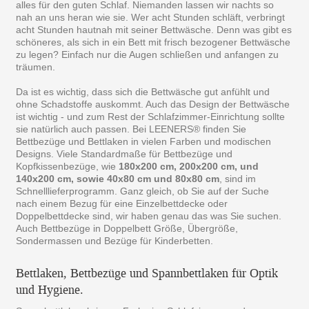
alles für den guten Schlaf. Niemanden lassen wir nachts so
nah an uns heran wie sie. Wer acht Stunden schläft, verbringt
acht Stunden hautnah mit seiner Bettwäsche. Denn was gibt es
schöneres, als sich in ein Bett mit frisch bezogener Bettwäsche
zu legen? Einfach nur die Augen schließen und anfangen zu
träumen.
Da ist es wichtig, dass sich die Bettwäsche gut anfühlt und
ohne Schadstoffe auskommt. Auch das Design der Bettwäsche
ist wichtig - und zum Rest der Schlafzimmer-Einrichtung sollte
sie natürlich auch passen. Bei LEENERS® finden Sie
Bettbezüge und Bettlaken in vielen Farben und modischen
Designs. Viele Standardmaße für Bettbezüge und
Kopfkissenbezüge, wie
180x200 cm, 200x200 cm, und
140x200 cm, sowie 40x80 cm und 80x80 cm
, sind im
Schnelllieferprogramm. Ganz gleich, ob Sie auf der Suche
nach einem Bezug für eine Einzelbettdecke oder
Doppelbettdecke sind, wir haben genau das was Sie suchen.
Auch Bettbezüge in Doppelbett Größe, Übergröße,
Sondermassen und Bezüge für Kinderbetten.
Bettlaken, Bettbezüge und Spannbettlaken für Optik
und Hygiene.