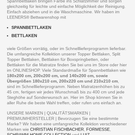
Spannbettlaken bringen Farbe ins Schlafzimmer und sorgen
gleichzeitig für leichte und einfache Möglichkeit der Reinigung.
Einfach abziehen und in die Waschmaschine. Wir haben im
LEENERS® Bettwarenshop mit
SPANNBETTLAKEN
BETTLAKEN
viele Größen vorrätig, oder im Schnelllieferprogramm lieferbar.
Die umfangreiche Kollektion unserer Topper Bettlaken, Split
Topper Bettlaken, Bettlaken für Boxspringbetten, oder
Bettlaken für die Matratze finden Sie bei uns im Store oder hier
im ONLINESHOP. Viele Standardmaße für Spannbettlaken wie
180x200 cm, 200x200 cm, und 140x200 cm, sowie
Übergrößen 180x210 cm, 200x220 cm und 210x210 cm
,
sind im Schnelllieferprogramm. Neben Matratzenhöhen bis zu
45 cm, fertigen wir jedes Wunschmaß bis zu 400 cm und jede
Steghöhe auf Sonderwunsch an. Hier im Shop können Sie in
aller Ruhe die beste Wahl treffen, oder rufen uns einfach an.
UNSERE MARKEN | QUALITÄTSMARKEN |
PREMIUMHERSTELLER | Bevorzugen Sie eine bestimmte
Marke? Wir haben eine umfangreiche Kollektion verschiedener
Marken wie
CHRISTIAN FISCHBACHER
,
FORMESSE
,
SCHRAMM HOME COLLECTION
,und
LUIZ
.