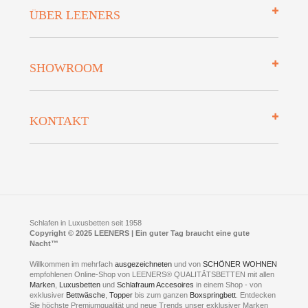
Impressum
ÜBER LEENERS
Zahlungsarten
Mehrwersteuerfrei
Über uns
SHOWROOM
Finanzierung
Auszeichnungen
Datenschutz
Bettenlexikon
So finden Sie uns
Lieferung
KONTAKT
Preisgarantie
Öffnungszeiten
Bestellvorgang
Presse
Click & Collect
AGB
LEENERS® einrichtungen GmbH
Empfehlungen
im Businesspark my41®
Shuttle Service
Widerrufsbelehrung
Feldmühlenstr. 41
Hotels
D- 58099 Hagen
Schlafraumberatung
A1 - Abfahrt 87 | direkt im Gewerbegebiet Lennetal
Kompetenz-Partner
E-Mail an:
welcome
@
leeners.de
Sleep Club
Schlafen in Luxusbetten seit 1958
Jobs
Neuer Showroom für unsere Onlineartikel.
Copyright © 2025 LEENERS | Ein guter Tag braucht eine gute
Fotoalbum
Nacht™
Beratung und Verkauf nur Online.
Hagen
Willkommen im mehrfach
ausgezeichneten
und von
SCHÖNER WOHNEN
Kontakt via:
empfohlenen Online-Shop von LEENERS® QUALITÄTSBETTEN mit allen
WhatsApp
Kontakt
Kontakt via:
Marken
,
Luxusbetten
eMail
und
Schlafraum Accesoires
in einem Shop - von
exklusiver
Bettwäsche
,
Topper
bis zum ganzen
Boxspringbett
. Entdecken
Sie höchste Premiumqualität und neue Trends unser exklusiver Marken