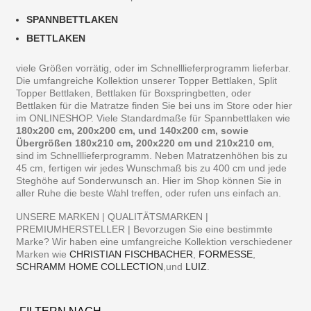
SPANNBETTLAKEN
BETTLAKEN
viele Größen vorrätig, oder im Schnelllieferprogramm lieferbar.
Die umfangreiche Kollektion unserer Topper Bettlaken, Split
Topper Bettlaken, Bettlaken für Boxspringbetten, oder
Bettlaken für die Matratze finden Sie bei uns im Store oder hier
im ONLINESHOP. Viele Standardmaße für Spannbettlaken wie
180x200 cm, 200x200 cm, und 140x200 cm, sowie
Übergrößen 180x210 cm, 200x220 cm und 210x210 cm
,
sind im Schnelllieferprogramm. Neben Matratzenhöhen bis zu
45 cm, fertigen wir jedes Wunschmaß bis zu 400 cm und jede
Steghöhe auf Sonderwunsch an. Hier im Shop können Sie in
aller Ruhe die beste Wahl treffen, oder rufen uns einfach an.
UNSERE MARKEN | QUALITÄTSMARKEN |
PREMIUMHERSTELLER | Bevorzugen Sie eine bestimmte
Marke? Wir haben eine umfangreiche Kollektion verschiedener
Marken wie
CHRISTIAN FISCHBACHER
,
FORMESSE
,
SCHRAMM HOME COLLECTION
,und
LUIZ
.