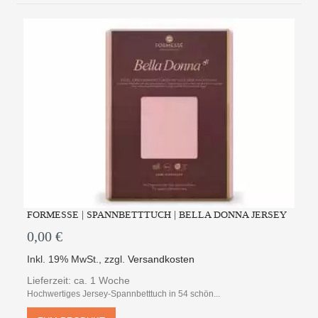
FORMESSE | SPANNBETTTUCH | BELLA DONNA JERSEY
0,00 €
Inkl. 19% MwSt.
,
zzgl.
Versandkosten
Lieferzeit: ca. 1 Woche
Hochwertiges Jersey-Spannbetttuch in 54 schön...