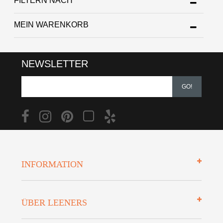
FILTERN NACH
MEIN WARENKORB
NEWSLETTER
GO!
INFORMATION
Impressum
ÜBER LEENERS
Zahlungsarten