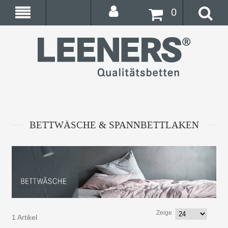
0
BETTWÄSCHE & SPANNBETTLAKEN
Zeige
1 Artikel