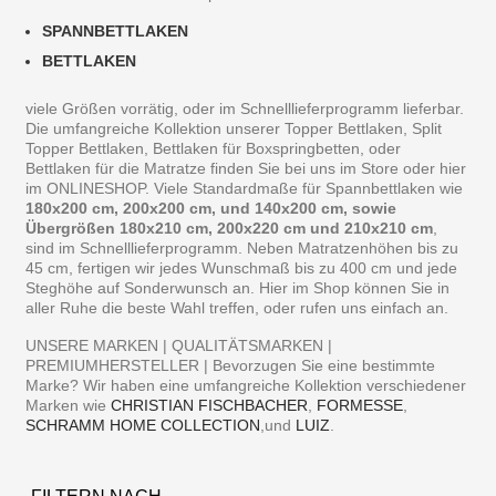
SPANNBETTLAKEN
BETTLAKEN
viele Größen vorrätig, oder im Schnelllieferprogramm lieferbar.
Die umfangreiche Kollektion unserer Topper Bettlaken, Split
Topper Bettlaken, Bettlaken für Boxspringbetten, oder
Bettlaken für die Matratze finden Sie bei uns im Store oder hier
im ONLINESHOP. Viele Standardmaße für Spannbettlaken wie
180x200 cm, 200x200 cm, und 140x200 cm, sowie
Übergrößen 180x210 cm, 200x220 cm und 210x210 cm
,
sind im Schnelllieferprogramm. Neben Matratzenhöhen bis zu
45 cm, fertigen wir jedes Wunschmaß bis zu 400 cm und jede
Steghöhe auf Sonderwunsch an. Hier im Shop können Sie in
aller Ruhe die beste Wahl treffen, oder rufen uns einfach an.
UNSERE MARKEN | QUALITÄTSMARKEN |
PREMIUMHERSTELLER | Bevorzugen Sie eine bestimmte
Marke? Wir haben eine umfangreiche Kollektion verschiedener
Marken wie
CHRISTIAN FISCHBACHER
,
FORMESSE
,
SCHRAMM HOME COLLECTION
,und
LUIZ
.