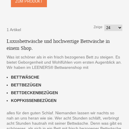
ZUM PRODUKT
Zeige
1 Artikel
Luxusbettwäsche und hochwertige Bettwäsche in
einem Shop.
Was ist schöner als in ein frisch bezogenes Bett zu steigen. Es
bietet Geborgenheit und Wohlfühlen vom ersten Augenblick an.
Wir haben im LEENERS® Bettwarenshop mit
BETTWÄSCHE
BETTBEZÜGEN
BETTDECKENBEZÜGEN
KOPFKISSENBEZÜGEN
alles für den guten Schlaf. Niemanden lassen wir nachts so
nah an uns heran wie sie. Wer acht Stunden schläft, verbringt
acht Stunden hautnah mit seiner Bettwäsche. Denn was gibt es
schöneres, als sich in ein Bett mit frisch bezogener Bettwäsche