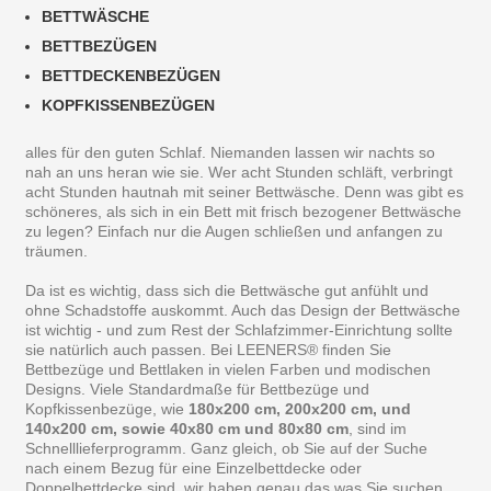
BETTWÄSCHE
BETTBEZÜGEN
BETTDECKENBEZÜGEN
KOPFKISSENBEZÜGEN
alles für den guten Schlaf. Niemanden lassen wir nachts so
nah an uns heran wie sie. Wer acht Stunden schläft, verbringt
acht Stunden hautnah mit seiner Bettwäsche. Denn was gibt es
schöneres, als sich in ein Bett mit frisch bezogener Bettwäsche
zu legen? Einfach nur die Augen schließen und anfangen zu
träumen.
Da ist es wichtig, dass sich die Bettwäsche gut anfühlt und
ohne Schadstoffe auskommt. Auch das Design der Bettwäsche
ist wichtig - und zum Rest der Schlafzimmer-Einrichtung sollte
sie natürlich auch passen. Bei LEENERS® finden Sie
Bettbezüge und Bettlaken in vielen Farben und modischen
Designs. Viele Standardmaße für Bettbezüge und
Kopfkissenbezüge, wie
180x200 cm, 200x200 cm, und
140x200 cm, sowie 40x80 cm und 80x80 cm
, sind im
Schnelllieferprogramm. Ganz gleich, ob Sie auf der Suche
nach einem Bezug für eine Einzelbettdecke oder
Doppelbettdecke sind, wir haben genau das was Sie suchen.