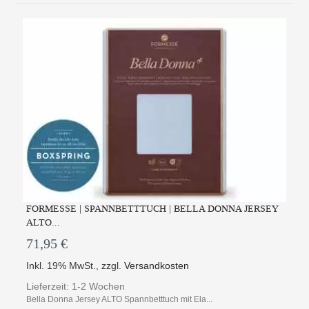
FORMESSE | SPANNBETTTUCH | BELLA DONNA JERSEY
ALTO...
71,95 €
Inkl. 19% MwSt.
,
zzgl.
Versandkosten
Lieferzeit: 1-2 Wochen
Bella Donna Jersey ALTO Spannbetttuch mit Ela...