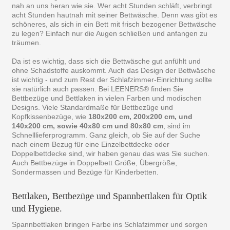
nah an uns heran wie sie. Wer acht Stunden schläft, verbringt
acht Stunden hautnah mit seiner Bettwäsche. Denn was gibt es
schöneres, als sich in ein Bett mit frisch bezogener Bettwäsche
zu legen? Einfach nur die Augen schließen und anfangen zu
träumen.
Da ist es wichtig, dass sich die Bettwäsche gut anfühlt und
ohne Schadstoffe auskommt. Auch das Design der Bettwäsche
ist wichtig - und zum Rest der Schlafzimmer-Einrichtung sollte
sie natürlich auch passen. Bei LEENERS® finden Sie
Bettbezüge und Bettlaken in vielen Farben und modischen
Designs. Viele Standardmaße für Bettbezüge und
Kopfkissenbezüge, wie
180x200 cm, 200x200 cm, und
140x200 cm, sowie 40x80 cm und 80x80 cm
, sind im
Schnelllieferprogramm. Ganz gleich, ob Sie auf der Suche
nach einem Bezug für eine Einzelbettdecke oder
Doppelbettdecke sind, wir haben genau das was Sie suchen.
Auch Bettbezüge in Doppelbett Größe, Übergröße,
Sondermassen und Bezüge für Kinderbetten.
Bettlaken, Bettbezüge und Spannbettlaken für Optik
und Hygiene.
Spannbettlaken bringen Farbe ins Schlafzimmer und sorgen