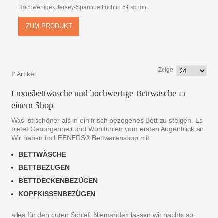
Hochwertiges Jersey-Spannbetttuch in 54 schön...
ZUM PRODUKT
Zeige
2 Artikel
Luxusbettwäsche und hochwertige Bettwäsche in
einem Shop.
Was ist schöner als in ein frisch bezogenes Bett zu steigen. Es
bietet Geborgenheit und Wohlfühlen vom ersten Augenblick an.
Wir haben im LEENERS® Bettwarenshop mit
BETTWÄSCHE
BETTBEZÜGEN
BETTDECKENBEZÜGEN
KOPFKISSENBEZÜGEN
alles für den guten Schlaf. Niemanden lassen wir nachts so