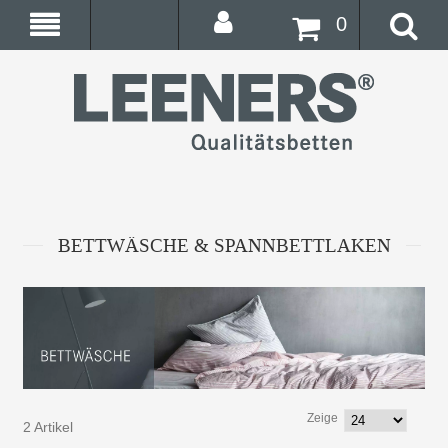
0
BETTWÄSCHE & SPANNBETTLAKEN
Zeige
2 Artikel