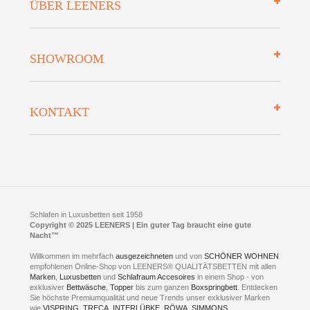
ÜBER LEENERS
Zahlungsarten
Mehrwersteuerfrei
Über uns
SHOWROOM
Finanzierung
Auszeichnungen
Datenschutz
Bettenlexikon
So finden Sie uns
Lieferung
KONTAKT
Preisgarantie
Öffnungszeiten
Bestellvorgang
Presse
Click & Collect
AGB
LEENERS® einrichtungen GmbH
Empfehlungen
im Businesspark my41®
Shuttle Service
Widerrufsbelehrung
Feldmühlenstr. 41
Hotels
D- 58099 Hagen
Schlafraumberatung
A1 - Abfahrt 87 | direkt im Gewerbegebiet Lennetal
Kompetenz-Partner
E-Mail an:
welcome
@
leeners.de
Sleep Club
Schlafen in Luxusbetten seit 1958
Jobs
Neuer Showroom für unsere Onlineartikel.
Copyright © 2025 LEENERS | Ein guter Tag braucht eine gute
Fotoalbum
Nacht™
Beratung und Verkauf nur Online.
Hagen
Willkommen im mehrfach
ausgezeichneten
und von
SCHÖNER WOHNEN
Kontakt via:
empfohlenen Online-Shop von LEENERS® QUALITÄTSBETTEN mit allen
WhatsApp
Kontakt
Kontakt via:
Marken
,
Luxusbetten
eMail
und
Schlafraum Accesoires
in einem Shop - von
exklusiver
Bettwäsche
,
Topper
bis zum ganzen
Boxspringbett
. Entdecken
Sie höchste Premiumqualität und neue Trends unser exklusiver Marken
mögliche Zeiten für eine Showroom Terminreservierung
wie
VISPRING
,
TRECA
,
INTERLÜBKE
,
RÖWA
,
SIMMONS
,