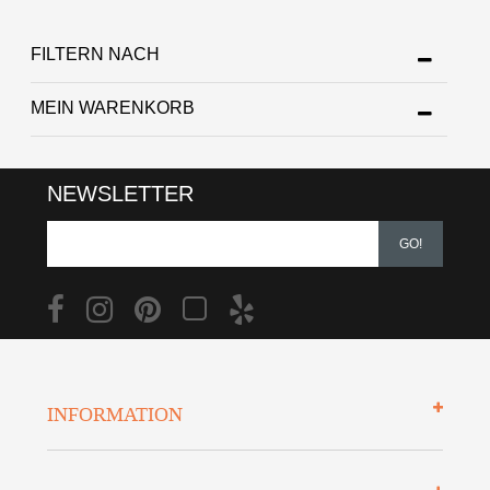
FILTERN NACH
MEIN WARENKORB
NEWSLETTER
GO!
INFORMATION
Impressum