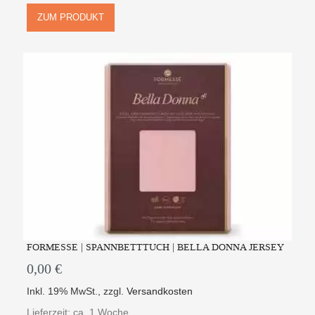
ZUM PRODUKT
FORMESSE | SPANNBETTTUCH | BELLA DONNA JERSEY
0,00 €
Inkl. 19% MwSt.
,
zzgl.
Versandkosten
Lieferzeit: ca. 1 Woche