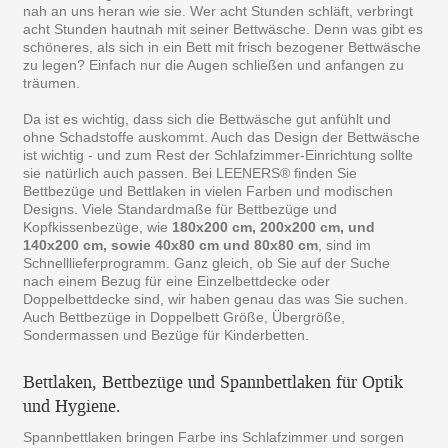
nah an uns heran wie sie. Wer acht Stunden schläft, verbringt
acht Stunden hautnah mit seiner Bettwäsche. Denn was gibt es
schöneres, als sich in ein Bett mit frisch bezogener Bettwäsche
zu legen? Einfach nur die Augen schließen und anfangen zu
träumen.
Da ist es wichtig, dass sich die Bettwäsche gut anfühlt und
ohne Schadstoffe auskommt. Auch das Design der Bettwäsche
ist wichtig - und zum Rest der Schlafzimmer-Einrichtung sollte
sie natürlich auch passen. Bei LEENERS® finden Sie
Bettbezüge und Bettlaken in vielen Farben und modischen
Designs. Viele Standardmaße für Bettbezüge und
Kopfkissenbezüge, wie
180x200 cm, 200x200 cm, und
140x200 cm, sowie 40x80 cm und 80x80 cm
, sind im
Schnelllieferprogramm. Ganz gleich, ob Sie auf der Suche
nach einem Bezug für eine Einzelbettdecke oder
Doppelbettdecke sind, wir haben genau das was Sie suchen.
Auch Bettbezüge in Doppelbett Größe, Übergröße,
Sondermassen und Bezüge für Kinderbetten.
Bettlaken, Bettbezüge und Spannbettlaken für Optik
und Hygiene.
Spannbettlaken bringen Farbe ins Schlafzimmer und sorgen