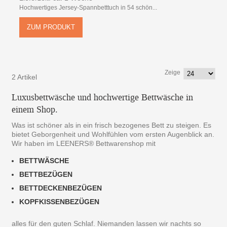
Hochwertiges Jersey-Spannbetttuch in 54 schön...
ZUM PRODUKT
Zeige
2 Artikel
Luxusbettwäsche und hochwertige Bettwäsche in
einem Shop.
Was ist schöner als in ein frisch bezogenes Bett zu steigen. Es
bietet Geborgenheit und Wohlfühlen vom ersten Augenblick an.
Wir haben im LEENERS® Bettwarenshop mit
BETTWÄSCHE
BETTBEZÜGEN
BETTDECKENBEZÜGEN
KOPFKISSENBEZÜGEN
alles für den guten Schlaf. Niemanden lassen wir nachts so