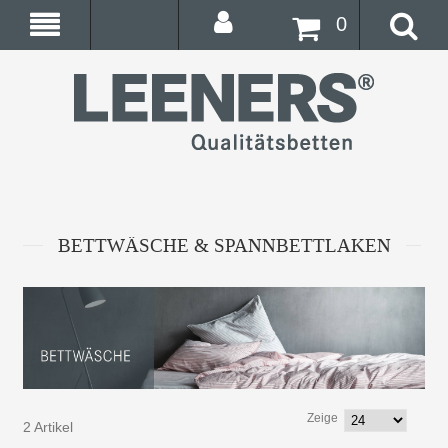
0
BETTWÄSCHE & SPANNBETTLAKEN
Zeige
2 Artikel