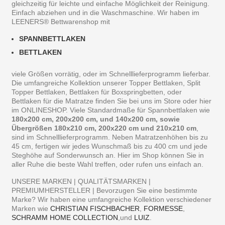
gleichzeitig für leichte und einfache Möglichkeit der Reinigung.
Einfach abziehen und in die Waschmaschine. Wir haben im
LEENERS® Bettwarenshop mit
SPANNBETTLAKEN
BETTLAKEN
viele Größen vorrätig, oder im Schnelllieferprogramm lieferbar.
Die umfangreiche Kollektion unserer Topper Bettlaken, Split
Topper Bettlaken, Bettlaken für Boxspringbetten, oder
Bettlaken für die Matratze finden Sie bei uns im Store oder hier
im ONLINESHOP. Viele Standardmaße für Spannbettlaken wie
180x200 cm, 200x200 cm, und 140x200 cm, sowie
Übergrößen 180x210 cm, 200x220 cm und 210x210 cm
,
sind im Schnelllieferprogramm. Neben Matratzenhöhen bis zu
45 cm, fertigen wir jedes Wunschmaß bis zu 400 cm und jede
Steghöhe auf Sonderwunsch an. Hier im Shop können Sie in
aller Ruhe die beste Wahl treffen, oder rufen uns einfach an.
UNSERE MARKEN | QUALITÄTSMARKEN |
PREMIUMHERSTELLER | Bevorzugen Sie eine bestimmte
Marke? Wir haben eine umfangreiche Kollektion verschiedener
Marken wie
CHRISTIAN FISCHBACHER
,
FORMESSE
,
SCHRAMM HOME COLLECTION
,und
LUIZ
.