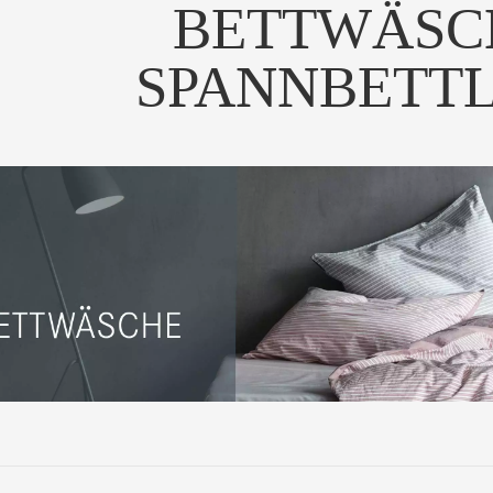
BETTWÄSC
SPANNBETT
ngenehm weich und
meidig wohlfühlen: Di...
UM PRODUKT