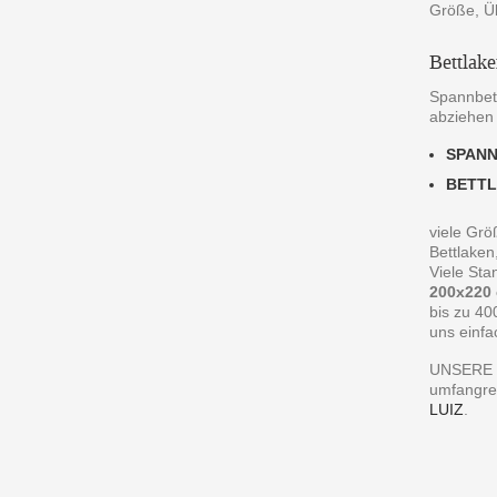
Größe, Ü
Bettlak
Spannbett
abziehen
SPAN
BETT
viele Grö
Bettlaken
Viele St
200x220
bis zu 40
uns einfa
UNSERE 
umfangre
LUIZ
.