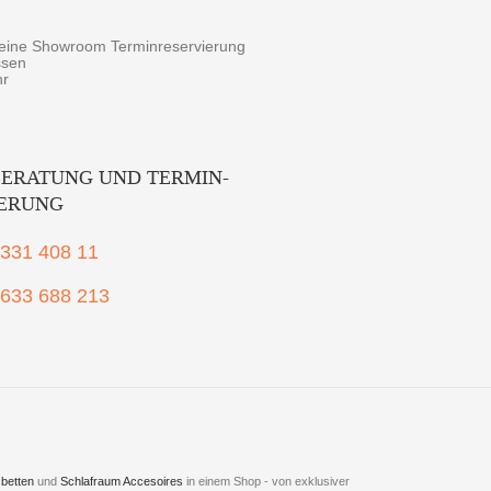
r eine Showroom Terminreservierung
ssen
hr
ERATUNG UND TERMIN-
IERUNG
2331 408 11
1633 688 213
betten
und
Schlafraum Accesoires
in einem Shop - von exklusiver