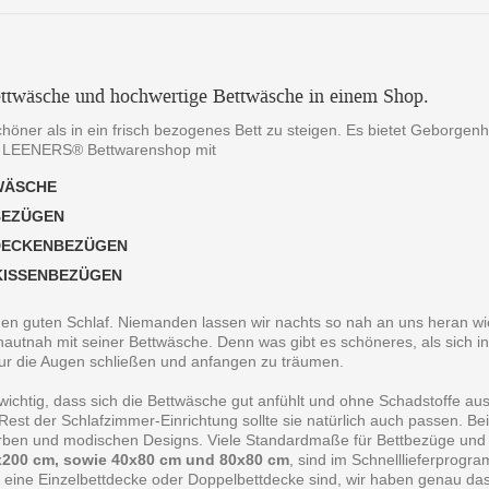
ttwäsche und hochwertige Bettwäsche in einem Shop.
chöner als in ein frisch bezogenes Bett zu steigen. Es bietet Geborgen
 LEENERS® Bettwarenshop mit
WÄSCHE
BEZÜGEN
DECKENBEZÜGEN
KISSENBEZÜGEN
 den guten Schlaf. Niemanden lassen wir nachts so nah an uns heran wie
autnah mit seiner Bettwäsche. Denn was gibt es schöneres, als sich in
ur die Augen schließen und anfangen zu träumen.
 wichtig, dass sich die Bettwäsche gut anfühlt und ohne Schadstoffe au
est der Schlafzimmer-Einrichtung sollte sie natürlich auch passen. B
arben und modischen Designs. Viele Standardmaße für Bettbezüge und
200 cm, sowie 40x80 cm und 80x80 cm
, sind im Schnelllieferprogr
 eine Einzelbettdecke oder Doppelbettdecke sind, wir haben genau da