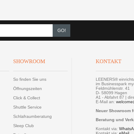
GO!
SHOWROOM
KONTAKT
So finden Sie uns
LEENERS® einrich
im Businesspark m
Feldmühlenstr. 41
Öffnungszeiten
D- 58099 Hagen
A1 - Abfahrt 87 | di
Click & Collect
E-Mail an:
welcome
Shuttle Service
Neuer Showroom fü
Schlafraumberatung
Beratung und Verk
Sleep Club
Kontakt via:
WhatsA
Kontakt via:
eMail