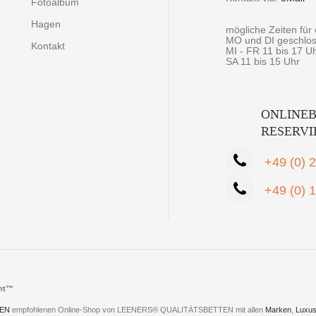
Fotoalbum
Hagen
mögliche Zeiten fü
MO und DI geschlo
Kontakt
MI - FR 11 bis 17 U
SA 11 bis 15 Uhr
ONLINEB
RESERV
+49 (0) 
+49 (0) 
cht™
EN
empfohlenen Online-Shop von LEENERS® QUALITÄTSBETTEN mit allen
Marken
,
Luxus