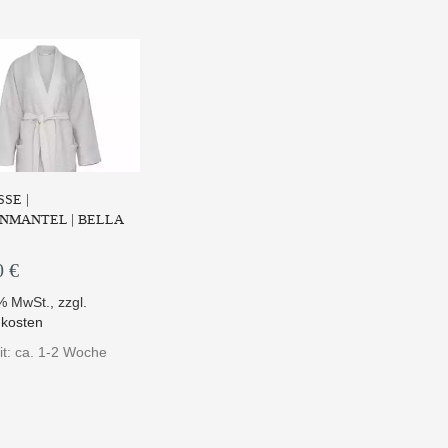
SE |
NMANTEL | BELLA
0 €
9% MwSt.
,
zzgl.
kosten
it: ca. 1-2 Woche