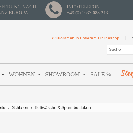
IEFERUNG NACH
INFOTELEFON
ANZ EUROPA
+49 (0) 1633 688 213
Willkommen in unserem Onlineshop
Sle
WOHNEN
SHOWROOM
SALE %
eite
/
Schlafen
/
Bettwäsche & Spannbettlaken