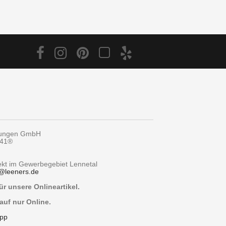
tungen GmbH
y41®
rekt im Gewerbegebiet Lennetal
@
leeners.de
r unsere Onlineartikel.
auf nur Online.
pp