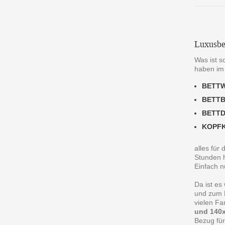
Luxusbe
Was ist s
haben im
BETT
BETT
BETT
KOPF
alles für
Stunden h
Einfach n
Da ist es
und zum R
vielen F
und 140x
Bezug für