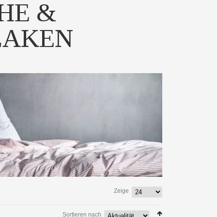
HE &
LAKEN
Zeige
Sortieren nach