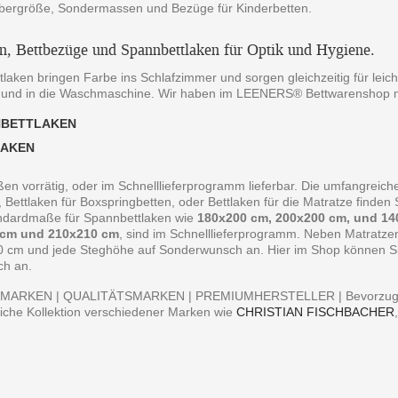
bergröße, Sondermassen und Bezüge für Kinderbetten.
en, Bettbezüge und Spannbettlaken für Optik und Hygiene.
laken bringen Farbe ins Schlafzimmer und sorgen gleichzeitig für leich
 und in die Waschmaschine. Wir haben im LEENERS® Bettwarenshop m
NBETTLAKEN
LAKEN
ßen vorrätig, oder im Schnelllieferprogramm lieferbar. Die umfangreiche
, Bettlaken für Boxspringbetten, oder Bettlaken für die Matratze finde
andardmaße für Spannbettlaken wie
180x200 cm, 200x200 cm, und 14
 cm und 210x210 cm
, sind im Schnelllieferprogramm. Neben Matratz
0 cm und jede Steghöhe auf Sonderwunsch an. Hier im Shop können Sie 
ch an.
MARKEN | QUALITÄTSMARKEN | PREMIUMHERSTELLER | Bevorzugen S
iche Kollektion verschiedener Marken wie
CHRISTIAN FISCHBACHER