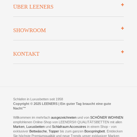
Impressum
ÜBER LEENERS
Zahlungsarten
Mehrwersteuerfrei
Über uns
SHOWROOM
Finanzierung
Auszeichnungen
Datenschutz
Bettenlexikon
So finden Sie uns
Lieferung
KONTAKT
Preisgarantie
Öffnungszeiten
Bestellvorgang
Presse
Click & Collect
AGB
LEENERS® einrichtungen GmbH
Empfehlungen
im Businesspark my41®
Shuttle Service
Widerrufsbelehrung
Feldmühlenstr. 41
Hotels
D- 58099 Hagen
Schlafraumberatung
A1 - Abfahrt 87 | direkt im Gewerbegebiet Lennetal
Kompetenz-Partner
E-Mail an:
welcome
@
leeners.de
Sleep Club
Schlafen in Luxusbetten seit 1958
Jobs
Neuer Showroom für unsere Onlineartikel.
Copyright © 2025 LEENERS | Ein guter Tag braucht eine gute
Fotoalbum
Nacht™
Beratung und Verkauf nur Online.
Hagen
Willkommen im mehrfach
ausgezeichneten
und von
SCHÖNER WOHNEN
Kontakt via:
empfohlenen Online-Shop von LEENERS® QUALITÄTSBETTEN mit allen
WhatsApp
Kontakt
Kontakt via:
Marken
,
Luxusbetten
eMail
und
Schlafraum Accesoires
in einem Shop - von
exklusiver
Bettwäsche
,
Topper
bis zum ganzen
Boxspringbett
. Entdecken
Sie höchste Premiumqualität und neue Trends unser exklusiver Marken