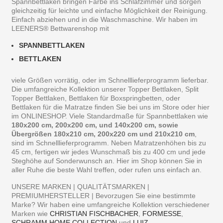
Spannbettlaken bringen Farbe ins Schlafzimmer und sorgen
gleichzeitig für leichte und einfache Möglichkeit der Reinigung.
Einfach abziehen und in die Waschmaschine. Wir haben im
LEENERS® Bettwarenshop mit
SPANNBETTLAKEN
BETTLAKEN
viele Größen vorrätig, oder im Schnelllieferprogramm lieferbar.
Die umfangreiche Kollektion unserer Topper Bettlaken, Split
Topper Bettlaken, Bettlaken für Boxspringbetten, oder
Bettlaken für die Matratze finden Sie bei uns im Store oder hier
im ONLINESHOP. Viele Standardmaße für Spannbettlaken wie
180x200 cm, 200x200 cm, und 140x200 cm, sowie
Übergrößen 180x210 cm, 200x220 cm und 210x210 cm
,
sind im Schnelllieferprogramm. Neben Matratzenhöhen bis zu
45 cm, fertigen wir jedes Wunschmaß bis zu 400 cm und jede
Steghöhe auf Sonderwunsch an. Hier im Shop können Sie in
aller Ruhe die beste Wahl treffen, oder rufen uns einfach an.
UNSERE MARKEN | QUALITÄTSMARKEN |
PREMIUMHERSTELLER | Bevorzugen Sie eine bestimmte
Marke? Wir haben eine umfangreiche Kollektion verschiedener
Marken wie
CHRISTIAN FISCHBACHER
,
FORMESSE
,
SCHRAMM HOME COLLECTION
,und
LUIZ
.