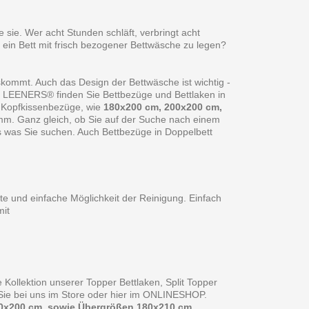
 sie. Wer acht Stunden schläft, verbringt acht
 ein Bett mit frisch bezogener Bettwäsche zu legen?
skommt. Auch das Design der Bettwäsche ist wichtig -
ei LEENERS® finden Sie Bettbezüge und Bettlaken in
 Kopfkissenbezüge, wie
180x200 cm, 200x200 cm,
amm. Ganz gleich, ob Sie auf der Suche nach einem
s was Sie suchen. Auch Bettbezüge in Doppelbett
te und einfache Möglichkeit der Reinigung. Einfach
it
 Kollektion unserer Topper Bettlaken, Split Topper
n Sie bei uns im Store oder hier im ONLINESHOP.
0x200 cm, sowie Übergrößen 180x210 cm,