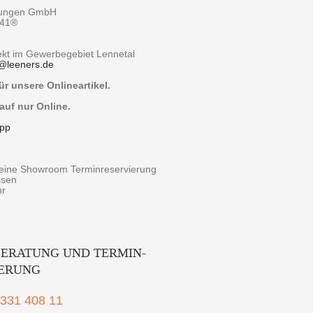
tungen GmbH
y41®
rekt im Gewerbegebiet Lennetal
@
leeners.de
r unsere Onlineartikel.
auf nur Online.
pp
r eine Showroom Terminreservierung
ssen
hr
ERATUNG UND TERMIN-
IERUNG
2331 408 11