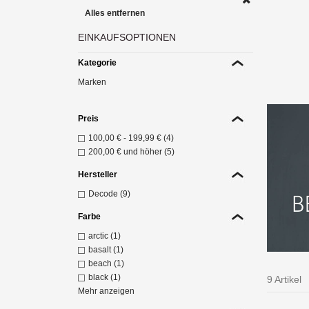
Alles entfernen
EINKAUFSOPTIONEN
D
Kategorie
Bett
Marken
Z
Preis
100,00 €
-
199,99 €
(4)
200,00 €
und höher (5)
Hersteller
Decode (9)
Farbe
arctic (1)
basalt (1)
beach (1)
black (1)
9 Artikel
Mehr anzeigen
Lein