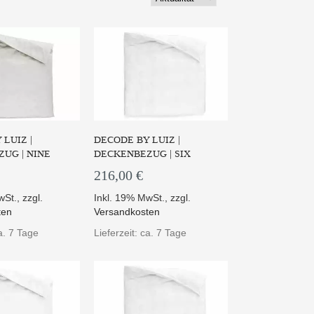
 PRODUKT
ZUM PRODUKT
LUIZ |
DECODE BY LUIZ |
UG | NINE
DECKENBEZUG | SIX
216,00 €
wSt.
,
zzgl.
Inkl. 19% MwSt.
,
zzgl.
ten
Versandkosten
ca. 7 Tage
Lieferzeit: ca. 7 Tage