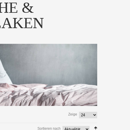
HE &
LAKEN
wäsche "nine" aus
Die Leinen-Bettwäsche "six"
umwoll Perka...
von decode by lui...
 PRODUKT
ZUM PRODUKT
Zeige
wäsche "ten" aus
Die Leinen-Bettwäsche
mwoll Perkal...
"seven" besticht hier d...
Sortieren nach