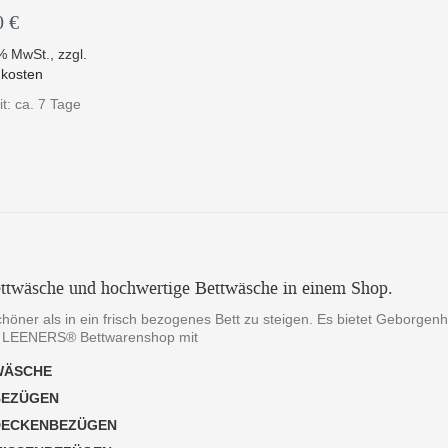
0 €
9% MwSt.
,
zzgl.
kosten
it: ca. 7 Tage
ttwäsche und hochwertige Bettwäsche in einem Shop.
chöner als in ein frisch bezogenes Bett zu steigen. Es bietet Geborgen
 LEENERS® Bettwarenshop mit
WÄSCHE
BEZÜGEN
DECKENBEZÜGEN