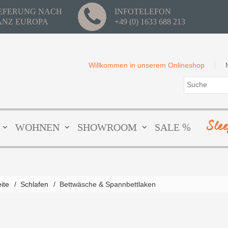
IEFERUNG NACH
INFOTELEFON
ANZ EUROPA
+49 (0) 1633 688 213
Willkommen in unserem Onlineshop
Sle
WOHNEN
SHOWROOM
SALE %
eite
/
Schlafen
/
Bettwäsche & Spannbettlaken