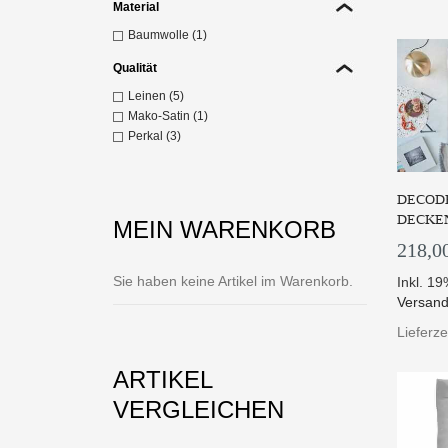
Material
Z
Baumwolle (1)
Qualität
Leinen (5)
Mako-Satin (1)
Perkal (3)
DECODE
DECKE
MEIN WARENKORB
218,0
Sie haben keine Artikel im Warenkorb.
Inkl. 1
Versand
Die L
Lieferze
Z
ARTIKEL
VERGLEICHEN