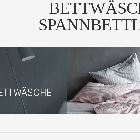
BETTWÄSC
SPANNBETT
ie Leinen-Baumwoll
Die sanfte Haptik und Optik
Die Bett
wäsche "fourteen" von...
des Deckenbezuges...
100% Ba
UM PRODUKT
ZUM PRODUKT
ZUM
Die luxuriöse
Sie lieben beste Qualität und
Die Bett
enbettwäsche THIRTE...
möchten es glei...
100% Bau