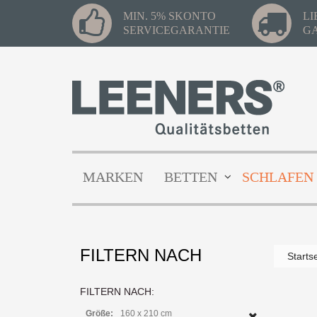
MIN. 5% SKONTO
L
SERVICEGARANTIE
G
MARKEN
BETTEN
SCHLAFEN
FILTERN NACH
Starts
FILTERN NACH:
Größe:
160 x 210 cm