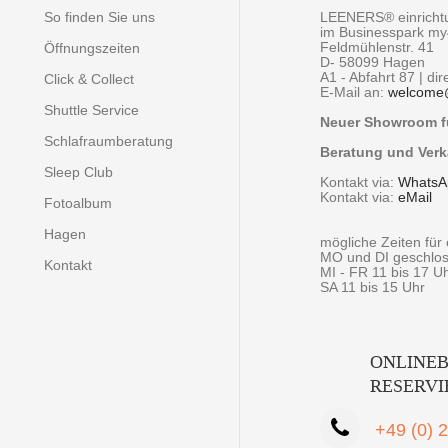
So finden Sie uns
LEENERS® einrich
im Businesspark m
Feldmühlenstr. 41
Öffnungszeiten
D- 58099 Hagen
A1 - Abfahrt 87 | di
Click & Collect
E-Mail an:
welcome
Shuttle Service
Neuer Showroom fü
Schlafraumberatung
Beratung und Verk
Sleep Club
Kontakt via:
WhatsA
Kontakt via:
eMail
Fotoalbum
Hagen
mögliche Zeiten fü
MO und DI geschlo
Kontakt
MI - FR 11 bis 17 U
SA 11 bis 15 Uhr
ONLINEB
RESERV
+49 (0) 