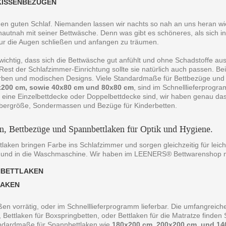
KISSENBEZÜGEN
 den guten Schlaf. Niemanden lassen wir nachts so nah an uns heran wie
autnah mit seiner Bettwäsche. Denn was gibt es schöneres, als sich in
ur die Augen schließen und anfangen zu träumen.
 wichtig, dass sich die Bettwäsche gut anfühlt und ohne Schadstoffe au
est der Schlafzimmer-Einrichtung sollte sie natürlich auch passen. B
arben und modischen Designs. Viele Standardmaße für Bettbezüge und
200 cm, sowie 40x80 cm und 80x80 cm
, sind im Schnelllieferprogr
 eine Einzelbettdecke oder Doppelbettdecke sind, wir haben genau da
bergröße, Sondermassen und Bezüge für Kinderbetten.
en, Bettbezüge und Spannbettlaken für Optik und Hygiene.
laken bringen Farbe ins Schlafzimmer und sorgen gleichzeitig für leich
 und in die Waschmaschine. Wir haben im LEENERS® Bettwarenshop m
NBETTLAKEN
LAKEN
ßen vorrätig, oder im Schnelllieferprogramm lieferbar. Die umfangreiche
, Bettlaken für Boxspringbetten, oder Bettlaken für die Matratze finde
andardmaße für Spannbettlaken wie
180x200 cm, 200x200 cm, und 14