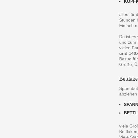
KOPF
alles für
Stunden h
Einfach n
Da ist es
und zum R
vielen F
und 140x
Bezug für
Größe, Ü
Bettlak
Spannbett
abziehen
SPAN
BETT
viele Grö
Bettlaken
Viele St