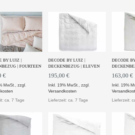
UM PRODUKT
ZUM PRODUKT
ZUM
 BY LUIZ |
DECODE BY LUIZ |
DECODE BY 
NBEZUG | FOURTEEN
DECKENBEZUG | ELEVEN
DECKENBEZ
0 €
195,00 €
163,00 €
9% MwSt.
,
zzgl.
Inkl. 19% MwSt.
,
zzgl.
Inkl. 19% M
kosten
Versandkosten
Versandkos
einen-Bettwäsche "eight"
besticht hier d...
it: ca. 7 Tage
Lieferzeit: ca. 7 Tage
Lieferzeit: 
UM PRODUKT