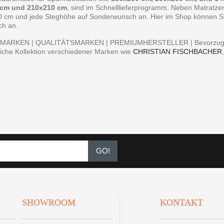
 cm und 210x210 cm
, sind im Schnelllieferprogramm. Neben Matratz
0 cm und jede Steghöhe auf Sonderwunsch an. Hier im Shop können Sie 
ch an.
MARKEN | QUALITÄTSMARKEN | PREMIUMHERSTELLER | Bevorzugen S
iche Kollektion verschiedener Marken wie
CHRISTIAN FISCHBACHER
GO!
SHOWROOM
KONTAKT