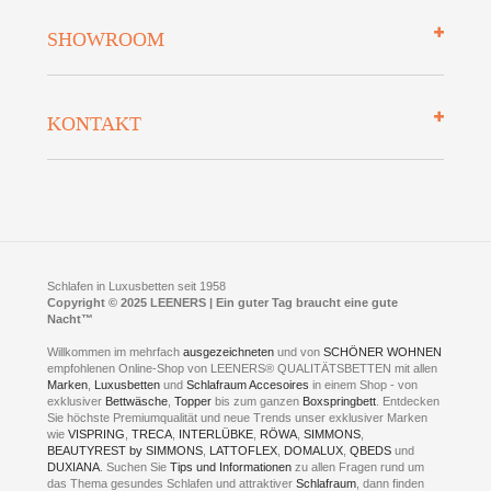
Mehrwersteuerfrei
Über uns
SHOWROOM
Finanzierung
Auszeichnungen
Datenschutz
Bettenlexikon
So finden Sie uns
Lieferung
KONTAKT
Preisgarantie
Öffnungszeiten
Bestellvorgang
Presse
Click & Collect
AGB
LEENERS® einrichtungen GmbH
Empfehlungen
im Businesspark my41®
Shuttle Service
Widerrufsbelehrung
Feldmühlenstr. 41
Hotels
D- 58099 Hagen
Schlafraumberatung
A1 - Abfahrt 87 | direkt im Gewerbegebiet Lennetal
Kompetenz-Partner
E-Mail an:
welcome
@
leeners.de
Sleep Club
Schlafen in Luxusbetten seit 1958
Jobs
Neuer Showroom für unsere Onlineartikel.
Copyright © 2025 LEENERS | Ein guter Tag braucht eine gute
Fotoalbum
Nacht™
Beratung und Verkauf nur Online.
Hagen
Willkommen im mehrfach
ausgezeichneten
und von
SCHÖNER WOHNEN
Kontakt via:
empfohlenen Online-Shop von LEENERS® QUALITÄTSBETTEN mit allen
WhatsApp
Kontakt
Kontakt via:
Marken
,
Luxusbetten
eMail
und
Schlafraum Accesoires
in einem Shop - von
exklusiver
Bettwäsche
,
Topper
bis zum ganzen
Boxspringbett
. Entdecken
Sie höchste Premiumqualität und neue Trends unser exklusiver Marken
mögliche Zeiten für eine Showroom Terminreservierung
wie
VISPRING
,
TRECA
,
INTERLÜBKE
,
RÖWA
,
SIMMONS
,
MO und DI geschlossen
BEAUTYREST by SIMMONS
,
LATTOFLEX
,
DOMALUX
,
QBEDS
und
MI - FR 11 bis 17 Uhr
DUXIANA
. Suchen Sie
Tips und Informationen
zu allen Fragen rund um
SA 11 bis 15 Uhr
das Thema gesundes Schlafen und attraktiver
Schlafraum
, dann finden