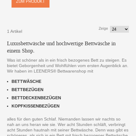
ZUM PRODUKT
Zeige
1 Artikel
Luxusbettwäsche und hochwertige Bettwäsche in
einem Shop.
Was ist schöner als in ein frisch bezogenes Bett zu steigen. Es
bietet Geborgenheit und Wohlfühlen vom ersten Augenblick an.
Wir haben im LEENERS® Bettwarenshop mit
BETTWÄSCHE
BETTBEZÜGEN
BETTDECKENBEZÜGEN
KOPFKISSENBEZÜGEN
alles für den guten Schlaf. Niemanden lassen wir nachts so
nah an uns heran wie sie. Wer acht Stunden schläft, verbringt
acht Stunden hautnah mit seiner Bettwäsche. Denn was gibt es
schöneres, als sich in ein Bett mit frisch bezogener Bettwäsche