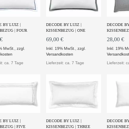
 BY LUIZ |
DECODE BY LUIZ |
DECODE BY 
BEZUG | FOUR
KISSENBEZUG | ONE
KISSENBEZ
 €
69,00 €
28,00 €
9% MwSt.
,
zzgl.
Inkl. 19% MwSt.
,
zzgl.
Inkl. 19% M
kosten
Versandkosten
Versandkos
 Bettwäsche "nine" aus
Die Leinen-Baumwoll
Weißer B
0% Baumwoll Perka...
Bettwäsche "fourteen" von...
aufwend
it: ca. 7 Tage
Lieferzeit: ca. 7 Tage
Lieferzeit: 
UM PRODUKT
ZUM PRODUKT
ZUM
 BY LUIZ |
DECODE BY LUIZ |
DECODE BY 
BEZUG | FIVE
KISSENBEZUG | THREE
KISSENBEZU