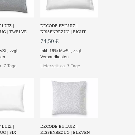
LUIZ |
DECODE BY LUIZ |
UG | TWELVE
KISSENBEZUG | EIGHT
74,50 €
Bezug PLC – passend für Ihr
„Lattokiss“ Kisse...
wSt.
,
zzgl.
Inkl. 19% MwSt.
,
zzgl.
ZUM PRODUKT
ten
Versandkosten
aumwollstoff mit
iger Applikat...
ca. 7 Tage
Lieferzeit: ca. 7 Tage
 PRODUKT
LUIZ |
DECODE BY LUIZ |
G | SIX
KISSENBEZUG | ELEVEN