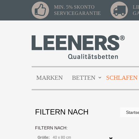
MIN. 5% SKONTO
L
SERVICEGARANTIE
G
MARKEN
BETTEN
SCHLAFEN
FILTERN NACH
Starts
FILTERN NACH:
Größe:
40 x 80 cm