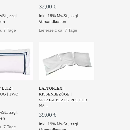
32,00 €
wSt.
,
zzgl.
Inkl. 19% MwSt.
,
zzgl.
ten
Versandkosten
ca. 7 Tage
Lieferzeit: ca. 7 Tage
LUIZ |
LATTOFLEX |
UG | TWO
KISSENBEZÜGE |
SPEZIALBEZUG PLC FÜR
NA...
wSt.
,
zzgl.
39,00 €
ten
Inkl. 19% MwSt.
,
zzgl.
ca. 7 Tage
Versandkosten