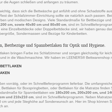
ur die Augen schließen und anfangen zu träumen.
 wichtig, dass sich die Bettwäsche gut anfühlt und ohne Schadstoffe au
est der Schlafzimmer-Einrichtung sollte sie natürlich auch passen. B
arben und modischen Designs. Viele Standardmaße für Bettbezüge und
200 cm, sowie 40x80 cm und 80x80 cm
, sind im Schnelllieferprogr
 eine Einzelbettdecke oder Doppelbettdecke sind, wir haben genau da
bergröße, Sondermassen und Bezüge für Kinderbetten.
en, Bettbezüge und Spannbettlaken für Optik und Hygiene.
laken bringen Farbe ins Schlafzimmer und sorgen gleichzeitig für leich
 und in die Waschmaschine. Wir haben im LEENERS® Bettwarenshop m
NBETTLAKEN
LAKEN
ßen vorrätig, oder im Schnelllieferprogramm lieferbar. Die umfangreiche
, Bettlaken für Boxspringbetten, oder Bettlaken für die Matratze finde
andardmaße für Spannbettlaken wie
180x200 cm, 200x200 cm, und 14
 cm und 210x210 cm
, sind im Schnelllieferprogramm. Neben Matratz
0 cm und jede Steghöhe auf Sonderwunsch an. Hier im Shop können Sie 
ch an.