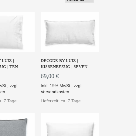
 PRODUKT
ZUM PRODUKT
LUIZ |
DECODE BY LUIZ |
UG | TEN
KISSENBEZUG | SEVEN
69,00 €
wSt.
,
zzgl.
Inkl. 19% MwSt.
,
zzgl.
ten
Versandkosten
n-Bettwäsche "six"
Die sanfte Haptik und Optik
code by lui...
des Kissenbezuges...
ca. 7 Tage
Lieferzeit: ca. 7 Tage
 PRODUKT
ZUM PRODUKT