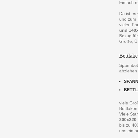
Einfach n
Da ist es
und zum R
vielen F
und 140x
Bezug für
Größe, Ü
Bettlak
Spannbett
abziehen
SPAN
BETT
viele Grö
Bettlaken
Viele St
200x220
bis zu 40
uns einfa