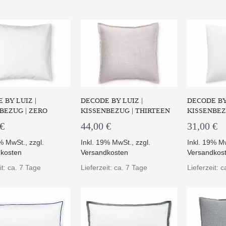
UM PRODUKT
ZUM PRODUKT
ZUM
 BY LUIZ |
DECODE BY LUIZ |
DECODE BY 
BEZUG | ZERO
KISSENBEZUG | THIRTEEN
KISSENBEZ
 €
44,00 €
31,00 €
9% MwSt.
,
zzgl.
Inkl. 19% MwSt.
,
zzgl.
Inkl. 19% M
kosten
Versandkosten
Versandkos
 sechs verschiedenen
Die Bettwäsche Style "three"
Die Leine
rben stickt "five" s...
ist aus weißem B...
von de
it: ca. 7 Tage
Lieferzeit: ca. 7 Tage
Lieferzeit: 
UM PRODUKT
ZUM PRODUKT
ZUM