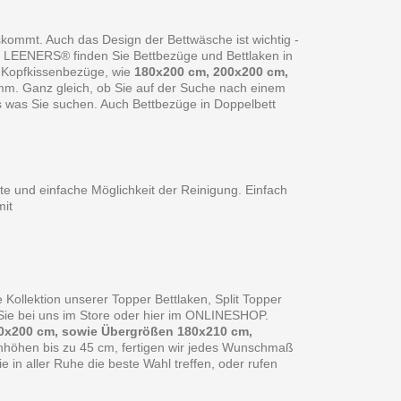
skommt. Auch das Design der Bettwäsche ist wichtig -
ei LEENERS® finden Sie Bettbezüge und Bettlaken in
 Kopfkissenbezüge, wie
180x200 cm, 200x200 cm,
amm. Ganz gleich, ob Sie auf der Suche nach einem
s was Sie suchen. Auch Bettbezüge in Doppelbett
te und einfache Möglichkeit der Reinigung. Einfach
it
 Kollektion unserer Topper Bettlaken, Split Topper
n Sie bei uns im Store oder hier im ONLINESHOP.
0x200 cm, sowie Übergrößen 180x210 cm,
enhöhen bis zu 45 cm, fertigen wir jedes Wunschmaß
in aller Ruhe die beste Wahl treffen, oder rufen