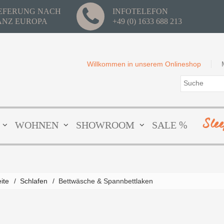
IEFERUNG NACH
INFOTELEFON
ANZ EUROPA
+49 (0) 1633 688 213
Willkommen in unserem Onlineshop
Sle
WOHNEN
SHOWROOM
SALE %
eite
/
Schlafen
/
Bettwäsche & Spannbettlaken