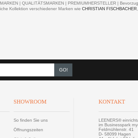
MARKEN | QUALITÄTSMARKEN | PREMIUMHERSTELLER | Bevorzugen S
iche Kollektion verschiedener Marken wie
CHRISTIAN FISCHBACHER
GO!
SHOWROOM
KONTAKT
So finden Sie uns
LEENERS® einrich
im Businesspark m
Feldmühlenstr. 41
Öffnungszeiten
D- 58099 Hagen