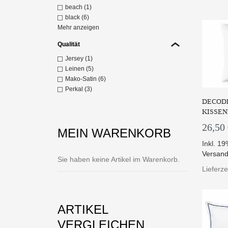
beach (1)
Z
black (6)
Mehr anzeigen
Qualität
Jersey (1)
Leinen (5)
Mako-Satin (6)
Perkal (3)
DECODE
KISSEN
26,50
MEIN WARENKORB
Inkl. 1
Versand
In
Sie haben keine Artikel im Warenkorb.
Fa
Lieferze
Z
ARTIKEL
VERGLEICHEN