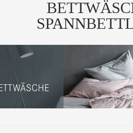
BETTWÄSC
SPANNBETT
ieben beste Qualität und
Die luxuriöse
Die Bett
möchten es glei...
Leinenbettwäsche THIRTE...
100% Bau
UM PRODUKT
ZUM PRODUKT
ZUM
leganter Bordon-Stickerei
Mit seinem auffälligen, farbig
Die s
setzt "four" e...
akzentuierten ...
Bettwäsche 