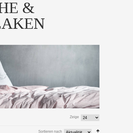
HE &
LAKEN
wäsche "ten" aus
Die Leinen-Bettwäsche
mwoll Perkal...
"seven" besticht hier d...
 PRODUKT
ZUM PRODUKT
Zeige
chmuseweiche
Die Leinen-Bettwäsche "eight"
von decode | Sty...
besticht durch ...
Sortieren nach