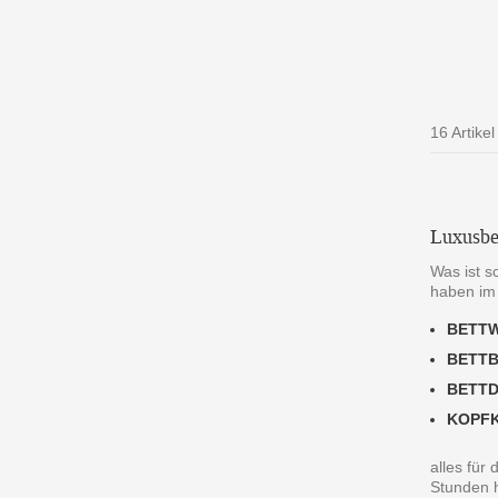
16 Artikel
Luxusbe
Was ist s
haben im
BETT
BETT
BETT
KOPF
alles für
Stunden h