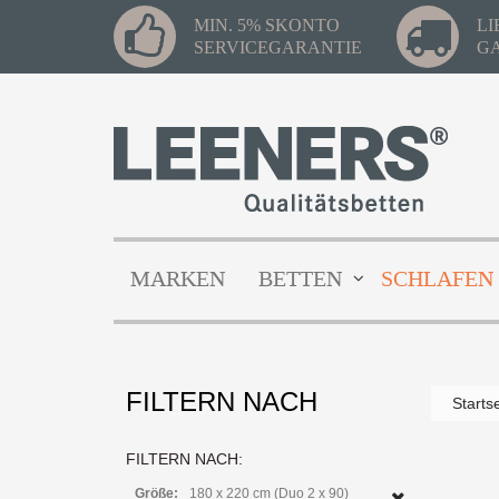
MIN. 5% SKONTO
L
SERVICEGARANTIE
G
MARKEN
BETTEN
SCHLAFEN
FILTERN NACH
Starts
FILTERN NACH:
Größe:
180 x 220 cm (Duo 2 x 90)