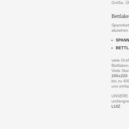
Größe, Ü
Bettlak
Spannbett
abziehen
SPAN
BETT
viele Grö
Bettlaken
Viele St
200x220
bis zu 40
uns einfa
UNSERE 
umfangre
LUIZ
.