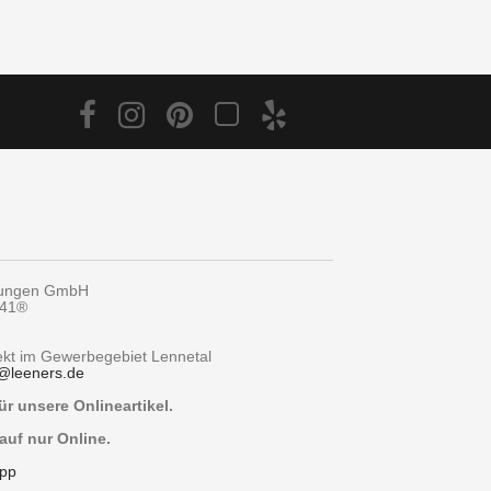
tungen GmbH
y41®
rekt im Gewerbegebiet Lennetal
@
leeners.de
r unsere Onlineartikel.
auf nur Online.
pp