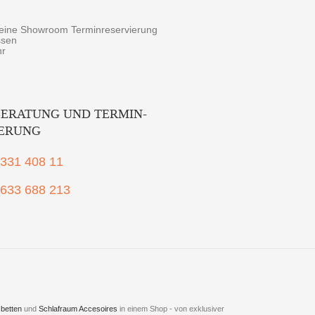
r eine Showroom Terminreservierung
ssen
hr
ERATUNG UND TERMIN-
IERUNG
2331 408 11
1633 688 213
betten
und
Schlafraum Accesoires
in einem Shop - von exklusiver