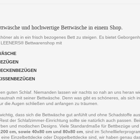
ttwäsche und hochwertige Bettwäsche in einem Shop.
chöner als in ein frisch bezogenes Bett zu steigen. Es bietet Geborgen
 LEENERS® Bettwarenshop mit
WÄSCHE
BEZÜGEN
DECKENBEZÜGEN
KISSENBEZÜGEN
 den guten Schlaf. Niemanden lassen wir nachts so nah an uns heran wie
autnah mit seiner Bettwäsche. Denn was gibt es schöneres, als sich in
ur die Augen schließen und anfangen zu träumen.
 wichtig, dass sich die Bettwäsche gut anfühlt und ohne Schadstoffe au
est der Schlafzimmer-Einrichtung sollte sie natürlich auch passen. B
arben und modischen Designs. Viele Standardmaße für Bettbezüge und
200 cm, sowie 40x80 cm und 80x80 cm
, sind im Schnelllieferprogr
 eine Einzelbettdecke oder Doppelbettdecke sind, wir haben genau da