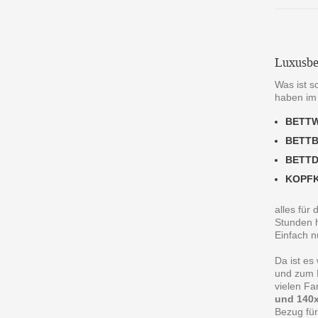
Luxusbe
Was ist s
haben im
BETT
BETT
BETT
KOPF
alles für
Stunden h
Einfach n
Da ist es
und zum R
vielen F
und 140x
Bezug für