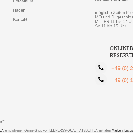
Fotoalbum
Hagen
mögliche Zeiten fü
MO und DI geschlo
Kontakt
MI - FR 11 bis 17 U
SA 11 bis 15 Uhr
ONLINEB
RESERV
+49 (0) 
+49 (0) 
cht™
EN
empfohlenen Online-Shop von LEENERS® QUALITÄTSBETTEN mit allen
Marken
,
Luxus