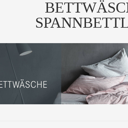
BETTWÄSC
SPANNBETT
ochwertiges Frottee-
nbetttuch mit Pflege...
UM PRODUKT