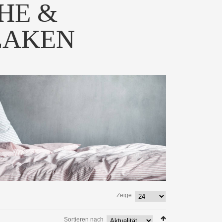
HE &
LAKEN
Zeige
Sortieren nach