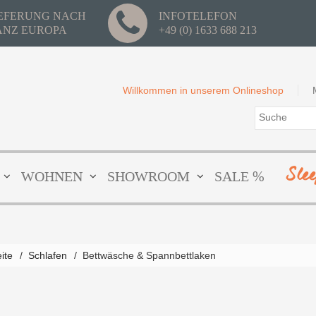
IEFERUNG NACH
INFOTELEFON
ANZ EUROPA
+49 (0) 1633 688 213
Willkommen in unserem Onlineshop
Sle
WOHNEN
SHOWROOM
SALE %
eite
/
Schlafen
/
Bettwäsche & Spannbettlaken