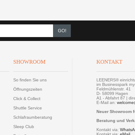
GO!
SHOWROOM
KONTAKT
So finden Sie uns
LEENERS® einrich
im Businesspark m
Feldmühlenstr. 41
Öffnungszeiten
D- 58099 Hagen
A1 - Abfahrt 87 | di
Click & Collect
E-Mail an:
welcome
Shuttle Service
Neuer Showroom fü
Schlafraumberatung
Beratung und Verk
Sleep Club
Kontakt via:
WhatsA
Kontakt via:
eMail