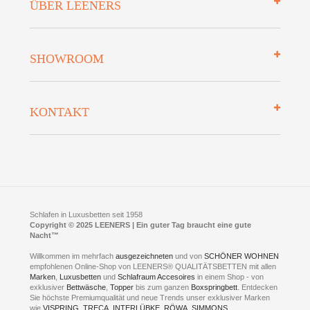
ÜBER LEENERS
Zahlungsarten
Mehrwersteuerfrei
Über uns
SHOWROOM
Finanzierung
Auszeichnungen
Datenschutz
Bettenlexikon
So finden Sie uns
Lieferung
KONTAKT
Preisgarantie
Öffnungszeiten
Bestellvorgang
Presse
Click & Collect
AGB
LEENERS® einrichtungen GmbH
Empfehlungen
im Businesspark my41®
Shuttle Service
Widerrufsbelehrung
Feldmühlenstr. 41
Hotels
D- 58099 Hagen
Schlafraumberatung
A1 - Abfahrt 87 | direkt im Gewerbegebiet Lennetal
Kompetenz-Partner
E-Mail an:
welcome
@
leeners.de
Sleep Club
Schlafen in Luxusbetten seit 1958
Jobs
Neuer Showroom für unsere Onlineartikel.
Copyright © 2025 LEENERS | Ein guter Tag braucht eine gute
Fotoalbum
Nacht™
Beratung und Verkauf nur Online.
Hagen
Willkommen im mehrfach
ausgezeichneten
und von
SCHÖNER WOHNEN
Kontakt via:
empfohlenen Online-Shop von LEENERS® QUALITÄTSBETTEN mit allen
WhatsApp
Kontakt
Kontakt via:
Marken
,
Luxusbetten
eMail
und
Schlafraum Accesoires
in einem Shop - von
exklusiver
Bettwäsche
,
Topper
bis zum ganzen
Boxspringbett
. Entdecken
Sie höchste Premiumqualität und neue Trends unser exklusiver Marken
mögliche Zeiten für eine Showroom Terminreservierung
wie
VISPRING
,
TRECA
,
INTERLÜBKE
,
RÖWA
,
SIMMONS
,