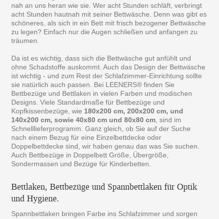
nah an uns heran wie sie. Wer acht Stunden schläft, verbringt
acht Stunden hautnah mit seiner Bettwäsche. Denn was gibt es
schöneres, als sich in ein Bett mit frisch bezogener Bettwäsche
zu legen? Einfach nur die Augen schließen und anfangen zu
träumen.
Da ist es wichtig, dass sich die Bettwäsche gut anfühlt und
ohne Schadstoffe auskommt. Auch das Design der Bettwäsche
ist wichtig - und zum Rest der Schlafzimmer-Einrichtung sollte
sie natürlich auch passen. Bei LEENERS® finden Sie
Bettbezüge und Bettlaken in vielen Farben und modischen
Designs. Viele Standardmaße für Bettbezüge und
Kopfkissenbezüge, wie
180x200 cm, 200x200 cm, und
140x200 cm, sowie 40x80 cm und 80x80 cm
, sind im
Schnelllieferprogramm. Ganz gleich, ob Sie auf der Suche
nach einem Bezug für eine Einzelbettdecke oder
Doppelbettdecke sind, wir haben genau das was Sie suchen.
Auch Bettbezüge in Doppelbett Größe, Übergröße,
Sondermassen und Bezüge für Kinderbetten.
Bettlaken, Bettbezüge und Spannbettlaken für Optik
und Hygiene.
Spannbettlaken bringen Farbe ins Schlafzimmer und sorgen