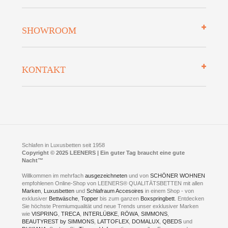
Mehrwersteuerfrei
Über uns
SHOWROOM
Finanzierung
Auszeichnungen
Datenschutz
Bettenlexikon
So finden Sie uns
Lieferung
KONTAKT
Preisgarantie
Öffnungszeiten
Bestellvorgang
Presse
Click & Collect
AGB
LEENERS® einrichtungen GmbH
Empfehlungen
im Businesspark my41®
Shuttle Service
Widerrufsbelehrung
Feldmühlenstr. 41
Hotels
D- 58099 Hagen
Schlafraumberatung
A1 - Abfahrt 87 | direkt im Gewerbegebiet Lennetal
Kompetenz-Partner
E-Mail an:
welcome
@
leeners.de
Sleep Club
Schlafen in Luxusbetten seit 1958
Jobs
Neuer Showroom für unsere Onlineartikel.
Copyright © 2025 LEENERS | Ein guter Tag braucht eine gute
Fotoalbum
Nacht™
Beratung und Verkauf nur Online.
Hagen
Willkommen im mehrfach
ausgezeichneten
und von
SCHÖNER WOHNEN
Kontakt via:
empfohlenen Online-Shop von LEENERS® QUALITÄTSBETTEN mit allen
WhatsApp
Kontakt
Kontakt via:
Marken
,
Luxusbetten
eMail
und
Schlafraum Accesoires
in einem Shop - von
exklusiver
Bettwäsche
,
Topper
bis zum ganzen
Boxspringbett
. Entdecken
Sie höchste Premiumqualität und neue Trends unser exklusiver Marken
mögliche Zeiten für eine Showroom Terminreservierung
wie
VISPRING
,
TRECA
,
INTERLÜBKE
,
RÖWA
,
SIMMONS
,
MO und DI geschlossen
BEAUTYREST by SIMMONS
,
LATTOFLEX
,
DOMALUX
,
QBEDS
und