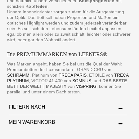
und natürlich unsere verschiedenen
Boxspringbetten
mit
schicken
Kopfteilen
.
Unsere Inneneinrichter sorgen zudem für die Ausgestaltung
der Optik. Das Bett soll neben Proportion und Maßen ein
optisches Highlight werden und zudem jederzeit veränderbar
sein. Es soll sich den Lebensumständen flexibel anpassen,
egal ob man allein oder zu zweit schläft, leichter oder schwerer
wird, oder gar den Wohnstil ändert.
Die PREMIUMMARKEN von LEENERS®
Was Marken angeht, haben Sie bei uns die Qual der Wahl:
Premiumbetten der Luxusmarken - GRAND CRU von
SCHRAMM
, Platinum von
TRECA PARIS
, ETOILE von
TRECA
PLATINUM
, VICTOR 41.400 von
SOMNUS
, und
DAS BESTE
BETT DER WELT | MAJESTY
von
VISPRING
, können Sie
parallel und unter einem Dach testen.
FILTERN NACH
MEIN WARENKORB