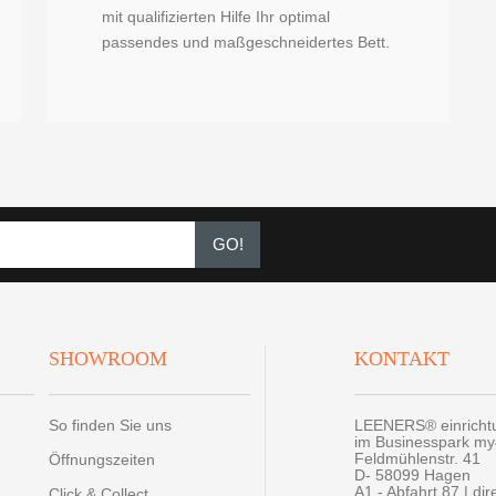
mit qualifizierten Hilfe Ihr optimal
passendes und maßgeschneidertes Bett.
GO!
SHOWROOM
KONTAKT
So finden Sie uns
LEENERS® einrich
im Businesspark m
Feldmühlenstr. 41
Öffnungszeiten
D- 58099 Hagen
A1 - Abfahrt 87 | di
Click & Collect