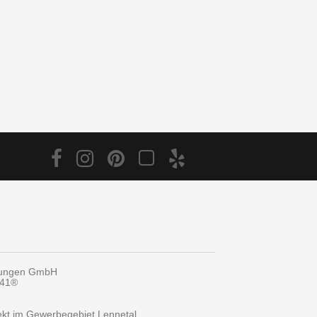
tungen GmbH
y41®
rekt im Gewerbegebiet Lennetal