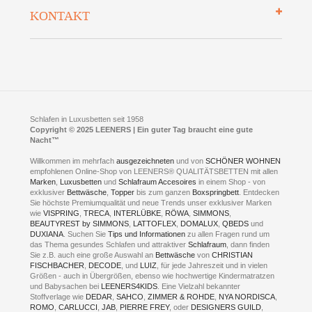
So finden Sie uns
Lieferung
KONTAKT
Preisgarantie
Öffnungszeiten
Bestellvorgang
Presse
Click & Collect
AGB
LEENERS® einrichtungen GmbH
Empfehlungen
im Businesspark my41®
Shuttle Service
Widerrufsbelehrung
Feldmühlenstr. 41
Hotels
D- 58099 Hagen
Schlafraumberatung
A1 - Abfahrt 87 | direkt im Gewerbegebiet Lennetal
Kompetenz-Partner
E-Mail an:
welcome
@
leeners.de
Sleep Club
Schlafen in Luxusbetten seit 1958
Jobs
Neuer Showroom für unsere Onlineartikel.
Copyright © 2025 LEENERS | Ein guter Tag braucht eine gute
Fotoalbum
Nacht™
Beratung und Verkauf nur Online.
Hagen
Willkommen im mehrfach
ausgezeichneten
und von
SCHÖNER WOHNEN
Kontakt via:
empfohlenen Online-Shop von LEENERS® QUALITÄTSBETTEN mit allen
WhatsApp
Kontakt
Kontakt via:
Marken
,
Luxusbetten
eMail
und
Schlafraum Accesoires
in einem Shop - von
exklusiver
Bettwäsche
,
Topper
bis zum ganzen
Boxspringbett
. Entdecken
Sie höchste Premiumqualität und neue Trends unser exklusiver Marken
mögliche Zeiten für eine Showroom Terminreservierung
wie
VISPRING
,
TRECA
,
INTERLÜBKE
,
RÖWA
,
SIMMONS
,
MO und DI geschlossen
BEAUTYREST by SIMMONS
,
LATTOFLEX
,
DOMALUX
,
QBEDS
und
MI - FR 11 bis 17 Uhr
DUXIANA
. Suchen Sie
Tips und Informationen
zu allen Fragen rund um
SA 11 bis 15 Uhr
das Thema gesundes Schlafen und attraktiver
Schlafraum
, dann finden
Sie z.B. auch eine große Auswahl an
Bettwäsche
von
CHRISTIAN
FISCHBACHER
,
DECODE
, und
LUIZ
, für jede Jahreszeit und in vielen
Größen - auch in Übergrößen, ebenso wie hochwertige Kindermatratzen
und Babysachen bei
LEENERS4KIDS
. Eine Vielzahl bekannter
ONLINEBERATUNG UND
Stoffverlage wie
DEDAR
,
SAHCO
,
ZIMMER & ROHDE
,
NYA NORDISCA
,
ROMO
,
CARLUCCI
,
JAB
,
PIERRE FREY
, oder
DESIGNERS GUILD
,