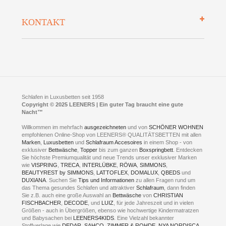
Bettenlexikon
So finden Sie uns
Lieferung
KONTAKT
Preisgarantie
Öffnungszeiten
Bestellvorgang
Presse
Click & Collect
AGB
LEENERS® einrichtungen GmbH
Empfehlungen
im Businesspark my41®
Shuttle Service
Widerrufsbelehrung
Feldmühlenstr. 41
Hotels
D- 58099 Hagen
Schlafraumberatung
A1 - Abfahrt 87 | direkt im Gewerbegebiet Lennetal
Kompetenz-Partner
E-Mail an:
welcome
@
leeners.de
Sleep Club
Schlafen in Luxusbetten seit 1958
Jobs
Neuer Showroom für unsere Onlineartikel.
Copyright © 2025 LEENERS | Ein guter Tag braucht eine gute
Fotoalbum
Nacht™
Beratung und Verkauf nur Online.
Hagen
Willkommen im mehrfach
ausgezeichneten
und von
SCHÖNER WOHNEN
Kontakt via:
empfohlenen Online-Shop von LEENERS® QUALITÄTSBETTEN mit allen
WhatsApp
Kontakt
Kontakt via:
Marken
,
Luxusbetten
eMail
und
Schlafraum Accesoires
in einem Shop - von
exklusiver
Bettwäsche
,
Topper
bis zum ganzen
Boxspringbett
. Entdecken
Sie höchste Premiumqualität und neue Trends unser exklusiver Marken
mögliche Zeiten für eine Showroom Terminreservierung
wie
VISPRING
,
TRECA
,
INTERLÜBKE
,
RÖWA
,
SIMMONS
,
MO und DI geschlossen
BEAUTYREST by SIMMONS
,
LATTOFLEX
,
DOMALUX
,
QBEDS
und
MI - FR 11 bis 17 Uhr
DUXIANA
. Suchen Sie
Tips und Informationen
zu allen Fragen rund um
SA 11 bis 15 Uhr
das Thema gesundes Schlafen und attraktiver
Schlafraum
, dann finden
Sie z.B. auch eine große Auswahl an
Bettwäsche
von
CHRISTIAN
FISCHBACHER
,
DECODE
, und
LUIZ
, für jede Jahreszeit und in vielen
Größen - auch in Übergrößen, ebenso wie hochwertige Kindermatratzen
und Babysachen bei
LEENERS4KIDS
. Eine Vielzahl bekannter
Stoffverlage wie
DEDAR
,
SAHCO
,
ZIMMER & ROHDE
,
NYA NORDISCA
,