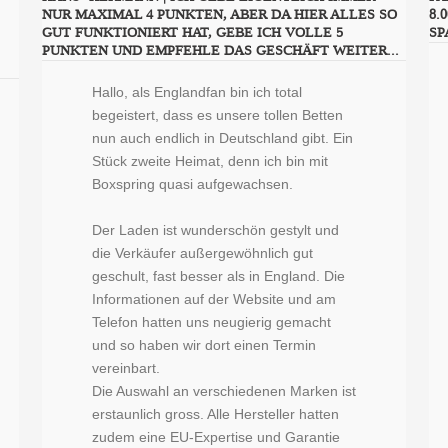
NUR MAXIMAL 4 PUNKTEN, ABER DA HIER ALLES SO
8.
GUT FUNKTIONIERT HAT, GEBE ICH VOLLE 5
SP
PUNKTEN UND EMPFEHLE DAS GESCHÄFT WEITER...
Hallo, als Englandfan bin ich total
begeistert, dass es unsere tollen Betten
nun auch endlich in Deutschland gibt. Ein
Stück zweite Heimat, denn ich bin mit
Boxspring quasi aufgewachsen.
Der Laden ist wunderschön gestylt und
die Verkäufer außergewöhnlich gut
geschult, fast besser als in England. Die
Informationen auf der Website und am
Telefon hatten uns neugierig gemacht
und so haben wir dort einen Termin
vereinbart.
Die Auswahl an verschiedenen Marken ist
erstaunlich gross. Alle Hersteller hatten
zudem eine EU-Expertise und Garantie