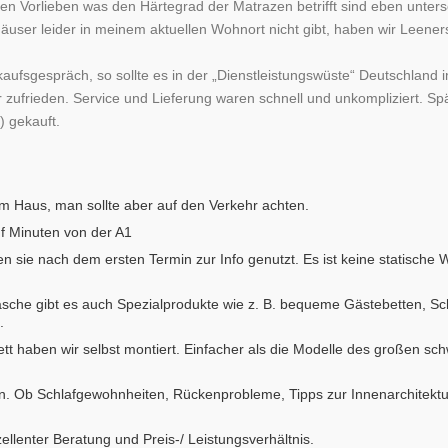
llen Vorlieben was den Härtegrad der Matrazen betrifft sind eben unters
user leider in meinem aktuellen Wohnort nicht gibt, haben wir Leener
aufsgespräch, so sollte es in der „Dienstleistungswüste“ Deutschland
 zufrieden. Service und Lieferung waren schnell und unkompliziert. S
 gekauft.
em Haus, man sollte aber auf den Verkehr achten.
nf Minuten von der A1
en sie nach dem ersten Termin zur Info genutzt. Es ist keine statische
sche gibt es auch Spezialprodukte wie z. B. bequeme Gästebetten, Sc
.
tt haben wir selbst montiert. Einfacher als die Modelle des großen s
en. Ob Schlafgewohnheiten, Rückenprobleme, Tipps zur Innenarchitektur
ellenter Beratung und Preis-/ Leistungsverhältnis.