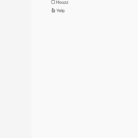
Houzz
Yelp