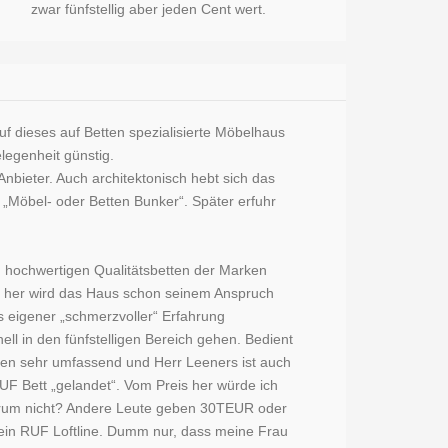
zwar fünfstellig aber jeden Cent wert.
uf dieses auf Betten spezialisierte Möbelhaus
legenheit günstig.
bieter. Auch architektonisch hebt sich das
 „Möbel- oder Betten Bunker“. Später erfuhr
n hochwertigen Qualitätsbetten der Marken
ät her wird das Haus schon seinem Anspruch
s eigener „schmerzvoller“ Erfahrung
ll in den fünfstelligen Bereich gehen. Bedient
n sehr umfassend und Herr Leeners ist auch
UF Bett „gelandet“. Vom Preis her würde ich
 warum nicht? Andere Leute geben 30TEUR oder
f ein RUF Loftline. Dumm nur, dass meine Frau