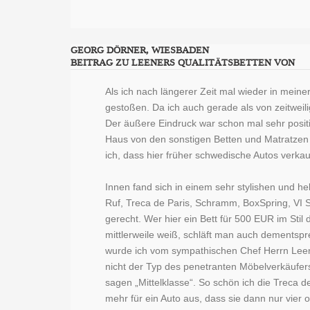
GEORG DÖRNER, WIESBADEN
BEITRAG ZU LEENERS QUALITÄTSBETTEN VON
Als ich nach längerer Zeit mal wieder in meine
gestoßen. Da ich auch gerade als von zeitweil
Der äußere Eindruck war schon mal sehr positi
Haus von den sonstigen Betten und Matratzen H
ich, dass hier früher schwedische Autos verkau
Innen fand sich in einem sehr stylishen und h
Ruf, Treca de Paris, Schramm, BoxSpring, VI S
gerecht. Wer hier ein Bett für 500 EUR im Sti
mittlerweile weiß, schläft man auch dementspr
wurde ich vom sympathischen Chef Herrn Lee
nicht der Typ des penetranten Möbelverkäufers
sagen „Mittelklasse“. So schön ich die Treca 
mehr für ein Auto aus, dass sie dann nur vier