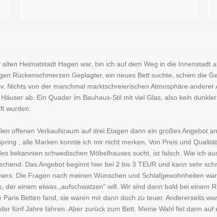
r alten Heimatstadt Hagen war, bin ich auf dem Weg in die Innenstadt a
igen Rückenschmerzen Geplagter, ein neues Bett suchte, schien die Ge
v. Nichts von der manchmal marktschreierischen Atmosphäre anderer An
äuser ab. Ein Quader im Bauhaus-Stil mit viel Glas, also kein dunkler
ft wurden.
ellen offenen Verkaufsraum auf drei Etagen dann ein großes Angebot a
pring , alle Marken konnte ich mir nicht merken. Von Preis und Qualit
l des bekannten schwedischen Möbelhauses sucht, ist falsch. Wie ich au
echend. Das Angebot beginnt hier bei 2 bis 3 TEUR und kann sehr schne
ners. Die Fragen nach meinen Wünschen und Schlafgewohnheiten ware
, der einem etwas „aufschwatzen“ will. Wir sind dann bald bei einem R
de Paris Betten fand, sie waren mir dann doch zu teuer. Andererseits
 oder fünf Jahre fahren. Aber zurück zum Bett. Meine Wahl fiel dann au