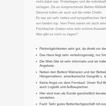
nicht dabei war. Probeliegen und die individue
vertagen. Da es entsprechende Betten-Möbelhä
Diesmal trafen wir auch auf die nette Chefin.
Es war ein sehr nettes und sympathisches Verk
von beiden top. Vom Preis waren wir auch sehr
Fischbacher (haben eine sehr schöne Auswahl)
Was gibt es noch zu sagen?
Parkmöglichkeiten sehr gut, da direkt vor d
Das Haus liegt sehr verkehrsgünstig, nur fü
Die Web-Site ist sehr informativ und wir hab
Angebote.
Neben den Betten/ Matrazen und der Bettwä
Hängemattenn, amerikanische Gasgrills u. ä
Keine Angst vor dem Fernkauf. Unser Ruf-Be
auch Logistik und Aufbaupartner.
Hier wird man als Kunde ganzheitlich berat
verstehen
Fazit: Sehr gutes Bettenfachgeschäft mit exz