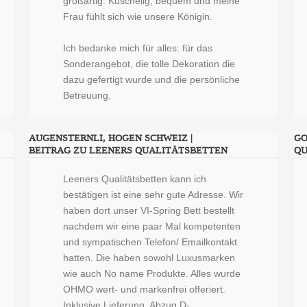
großartig. Kuschelig, bequem und meine
Frau fühlt sich wie unsere Königin.
Ich bedanke mich für alles: für das
Sonderangebot, die tolle Dekoration die
dazu gefertigt wurde und die persönliche
Betreuung.
AUGENSTERNLI, HOGEN SCHWEIZ |
GO
BEITRAG ZU LEENERS QUALITÄTSBETTEN
QU
Leeners Qualitätsbetten kann ich
bestätigen ist eine sehr gute Adresse. Wir
haben dort unser VI-Spring Bett bestellt
nachdem wir eine paar Mal kompetenten
und sympatischen Telefon/ Emailkontakt
hatten. Die haben sowohl Luxusmarken
wie auch No name Produkte. Alles wurde
OHMO wert- und markenfrei offeriert.
Inklusive Lieferung, Abzug D-