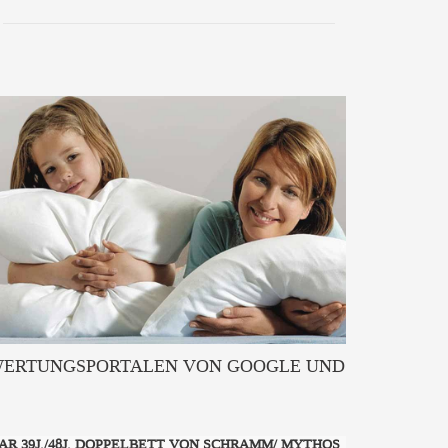
EWERTUNGSPORTALEN VON GOOGLE UND
AR 39J./48J. DOPPELBETT VON SCHRAMM/ MYTHOS