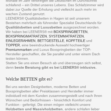
Monate im Jahr verbringen die Deutschen im Durchschnitt
schlafend – ein Drittel unseres Lebens. Das Schlafzimmer wird
dabei zur Quelle der Erholung und vielleicht auch mehr im
wachen Zustand genutzt.
LEENERS® Qualitätsbetten in Hagen ist seit unserem
Bestehen mehrfach als führender Spezialist Deutschlands für
Qualitätsbetten und Luxusbetten
ausgezeichnet worden.
Wir haben bei LEENERS® mit
BOXSPRINGBETTEN
,
BOXSPRINGMATRATZEN
,
SYSTEMMATRATZEN
,
EINLEGERAHMEN
,
BETTGESTELLE
,
KOPFTEILE
und
TOPPER
, eine beeindruckende Auswahl hochwertiger
Premiummarken
und Luxus Boxspringbetten der TOP-
Hersteller geschaffen, die Sie parallel und unter einem Dach
testen können.
Statten Sie uns einen Besuch ab und überzeugen sich selbst,
denn
beste Beratung gibt es bei LEENERS® inklusive.
Welche
BETTEN
gibt es?
Bei uns werden Designbetten, moderne Betten und
Boxspringbetten aller Preisklassen und Hersteller immer
individuell mit dem Kunden zusammengestellt und nach Ihren
Wünschen und Bedürfnissen - hinsichtlich Komfort und
Funktion - gefertigt. Die einen mögen vielleicht unsere
Holzbetten und Massivholzbetten
, andere schlafen lieber