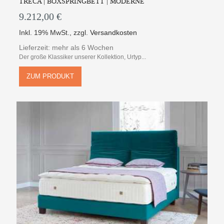
TRECA | BOXSPRINGBETT | MODERNE
9.212,00 €
Inkl. 19% MwSt.
,
zzgl.
Versandkosten
Lieferzeit: mehr als 6 Wochen
Der große Klassiker unserer Kollektion, Urtyp...
ZUM PRODUKT