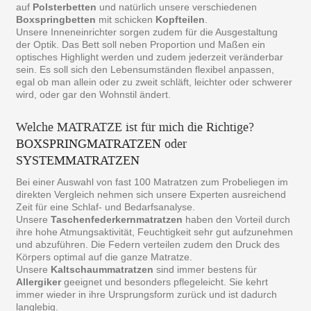
auf
Polsterbetten
und natürlich unsere verschiedenen
Boxspringbetten
mit schicken
Kopfteilen
.
Unsere Inneneinrichter sorgen zudem für die Ausgestaltung
der Optik. Das Bett soll neben Proportion und Maßen ein
optisches Highlight werden und zudem jederzeit veränderbar
sein. Es soll sich den Lebensumständen flexibel anpassen,
egal ob man allein oder zu zweit schläft, leichter oder schwerer
wird, oder gar den Wohnstil ändert.
Welche MATRATZE ist für mich die Richtige?
BOXSPRINGMATRATZEN
oder
SYSTEMMATRATZEN
Bei einer Auswahl von fast 100 Matratzen zum Probeliegen im
direkten Vergleich nehmen sich unsere Experten ausreichend
Zeit für eine Schlaf- und Bedarfsanalyse.
Unsere
Taschenfederkernmatratzen
haben den Vorteil durch
ihre hohe Atmungsaktivität, Feuchtigkeit sehr gut aufzunehmen
und abzuführen. Die Federn verteilen zudem den Druck des
Körpers optimal auf die ganze Matratze.
Unsere
Kaltschaummatratzen
sind immer bestens für
Allergiker
geeignet und besonders pflegeleicht. Sie kehrt
immer wieder in ihre Ursprungsform zurück und ist dadurch
langlebig.