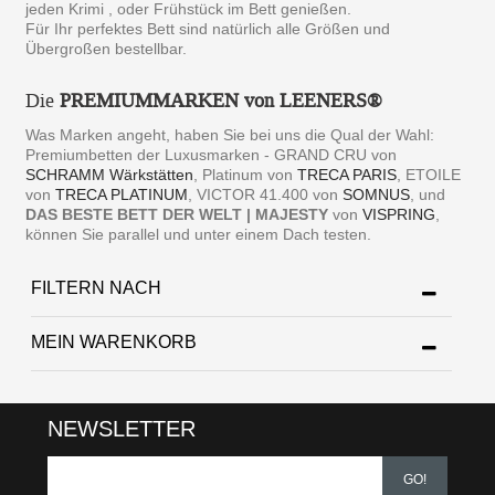
jeden Krimi , oder Frühstück im Bett genießen.
Für Ihr perfektes Bett sind natürlich alle Größen und
Übergroßen bestellbar.
Die
PREMIUMMARKEN von LEENERS®
Was Marken angeht, haben Sie bei uns die Qual der Wahl:
Premiumbetten der Luxusmarken - GRAND CRU von
SCHRAMM Wärkstätten
, Platinum von
TRECA PARIS
, ETOILE
von
TRECA PLATINUM
, VICTOR 41.400 von
SOMNUS
, und
DAS BESTE BETT DER WELT | MAJESTY
von
VISPRING
,
können Sie parallel und unter einem Dach testen.
FILTERN NACH
MEIN WARENKORB
NEWSLETTER
GO!