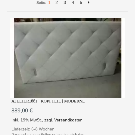
1
2
3
4
5
Seite:
ATELIER1881 | KOPFTEIL | MODERNE
889,00 €
Inkl. 19% MwSt.
,
zzgl.
Versandkosten
Lieferzeit: 6-8 Wochen
Passend zu allen Betten präsentiert sich das ...