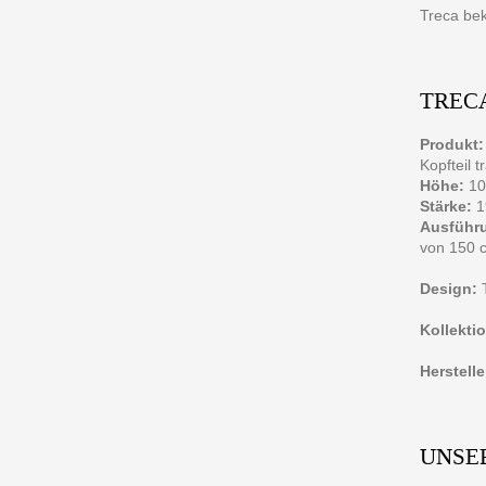
Treca bek
TRECA
Produkt:
Kopfteil 
Höhe:
10
Stärke:
1
Ausführ
von 150 
Design:
T
Kollekti
Herstelle
UNSER