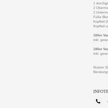
1 durchge
2 Obermat
2 Unterm
Füße Blo
Kopfteil 
Kopfteil 
160er Var
inkl. ges
180er Var
inkl. ges
Nutzen Si
Beratung
INFOT