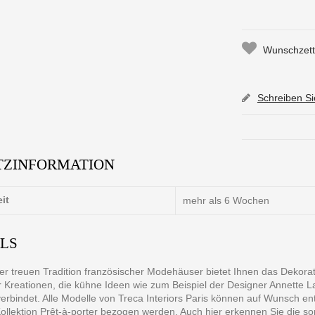
Wunschzette
Schreiben S
TZINFORMATION
eit
mehr als 6 Wochen
ILS
 treuen Tradition französischer Modehäuser bietet Ihnen das Dekoration
r Kreationen, die kühne Ideen wie zum Beispiel der Designer Annette L
erbindet. Alle Modelle von Treca Interiors Paris können auf Wunsch en
ollektion Prêt-à-porter bezogen werden. Auch hier erkennen Sie die sor