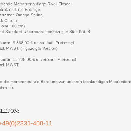
hende Matratzenauflage Rivoli Elysee
ratzen Linie Prestige,
atratzen Omega Spring
ck Chrom
(Höhe 100 cm)
und Standard Untermatratzenbezug in Stoff Kat. B
iante:
9.868,00 € unverbindl. Preisempf.
etzl. MWST. (= gezeigte Version)
iante:
11.228,00 € unverbindl. Preisempf.
etzl. MWST.
e die markenneutrale Beratung von unseren fachkundigen Mitarbeitern
stermin.
ELEFON:
+49(0)2331-408-11