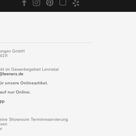
tungen GmbH
y41®
rekt im Gewerbegebiet Lennetal
@
leeners.de
r unsere Onlineartikel.
auf nur Online.
pp
r eine Showroom Terminreservierung
ssen
hr