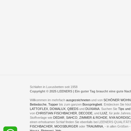
Schlafen in Luxusbetten seit 1958
Copyright © 2025 LEENERS | Ein guter Tag braucht eine gute Na
Willkommen im mehrfach
ausgezeichneten
und von
SCHÖNER WOHN
Bettwäsche
,
Topper
bis zum ganzen
Boxspringbett
. Entdecken Sie höc
LATTOFLEX
,
DOMALUX
,
QBEDS
und
DUXIANA
. Suchen Sie
Tips und
von
CHRISTIAN FISCHBACHER
,
DECODE
, und
LUIZ
, für jede Jahr
Stoffverlage wie
DEDAR
,
SAHCO
,
ZIMMER & ROHDE
,
NYA NORDISC
einen erholsamen Schlaf finden Sie ebenfalls bei LEENERS QUALIT
FISCHBACHER
,
MOOSBURGER
oder
TRAUMINA
, - in allen Größen
Houzz
,
Pinterest
,
Yelp