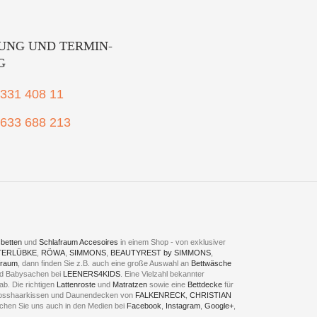
UNG UND TERMIN-
G
2331 408 11
1633 688 213
betten
und
Schlafraum Accesoires
in einem Shop - von exklusiver
TERLÜBKE
,
RÖWA
,
SIMMONS
,
BEAUTYREST by SIMMONS
,
fraum
, dann finden Sie z.B. auch eine große Auswahl an
Bettwäsche
und Babysachen bei
LEENERS4KIDS
. Eine Vielzahl bekannter
ab. Die richtigen
Lattenroste
und
Matratzen
sowie eine
Bettdecke
für
 Rosshaarkissen und Daunendecken von
FALKENRECK
,
CHRISTIAN
chen Sie uns auch in den Medien bei
Facebook
,
Instagram
,
Google+
,