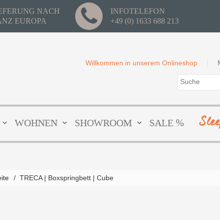
IEFERUNG NACH
INFOTELEFON
ANZ EUROPA
+49 (0) 1633 688 213
Willkommen in unserem Onlineshop
Sle
WOHNEN
SHOWROOM
SALE %
eite
/
TRECA | Boxspringbett | Cube