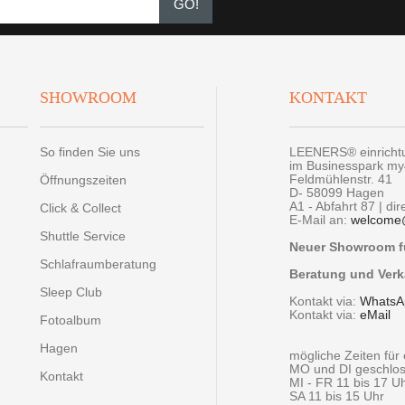
GO!
SHOWROOM
KONTAKT
So finden Sie uns
LEENERS® einrich
im Businesspark m
Feldmühlenstr. 41
Öffnungszeiten
D- 58099 Hagen
A1 - Abfahrt 87 | di
Click & Collect
E-Mail an:
welcome
Shuttle Service
Neuer Showroom fü
Schlafraumberatung
Beratung und Verk
Sleep Club
Kontakt via:
WhatsA
Kontakt via:
eMail
Fotoalbum
Hagen
mögliche Zeiten fü
MO und DI geschlo
Kontakt
MI - FR 11 bis 17 U
SA 11 bis 15 Uhr