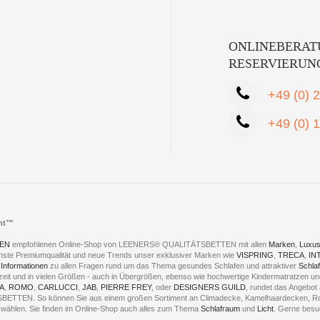
ONLINEBERAT
RESERVIERUN
+49 (0) 
+49 (0) 
cht™
EN
empfohlenen Online-Shop von LEENERS® QUALITÄTSBETTEN mit allen
Marken
,
Luxus
hste Premiumqualität und neue Trends unser exklusiver Marken wie
VISPRING
,
TRECA
,
IN
 Informationen
zu allen Fragen rund um das Thema gesundes Schlafen und attraktiver
Schla
eszeit und in vielen Größen - auch in Übergrößen, ebenso wie hochwertige Kindermatratzen 
A
,
ROMO
,
CARLUCCI
,
JAB
,
PIERRE FREY
, oder
DESIGNERS GUILD
, rundet das Angebot 
ÄTSBETTEN. So können Sie aus einem großen Sortiment an Climadecke, Kamelhaardecken,
 - wählen. Sie finden im Online-Shop auch alles zum Thema
Schlafraum
und
Licht
. Gerne besu