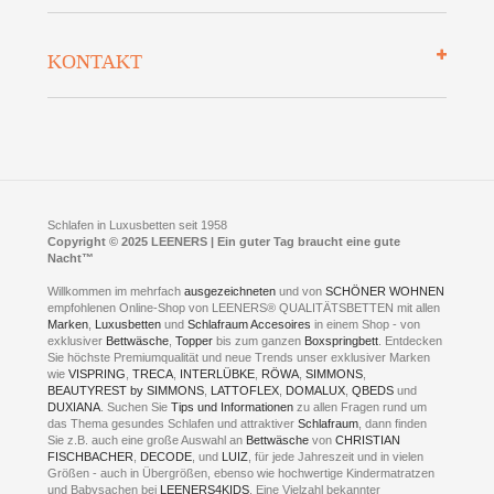
Datenschutz
Bettenlexikon
So finden Sie uns
Lieferung
KONTAKT
Preisgarantie
Öffnungszeiten
Bestellvorgang
Presse
Click & Collect
AGB
LEENERS® einrichtungen GmbH
Empfehlungen
im Businesspark my41®
Shuttle Service
Widerrufsbelehrung
Feldmühlenstr. 41
Hotels
D- 58099 Hagen
Schlafraumberatung
A1 - Abfahrt 87 | direkt im Gewerbegebiet Lennetal
Kompetenz-Partner
E-Mail an:
welcome
@
leeners.de
Sleep Club
Schlafen in Luxusbetten seit 1958
Jobs
Neuer Showroom für unsere Onlineartikel.
Copyright © 2025 LEENERS | Ein guter Tag braucht eine gute
Fotoalbum
Nacht™
Beratung und Verkauf nur Online.
Hagen
Willkommen im mehrfach
ausgezeichneten
und von
SCHÖNER WOHNEN
Kontakt via:
empfohlenen Online-Shop von LEENERS® QUALITÄTSBETTEN mit allen
WhatsApp
Kontakt
Kontakt via:
Marken
,
Luxusbetten
eMail
und
Schlafraum Accesoires
in einem Shop - von
exklusiver
Bettwäsche
,
Topper
bis zum ganzen
Boxspringbett
. Entdecken
Sie höchste Premiumqualität und neue Trends unser exklusiver Marken
mögliche Zeiten für eine Showroom Terminreservierung
wie
VISPRING
,
TRECA
,
INTERLÜBKE
,
RÖWA
,
SIMMONS
,
MO und DI geschlossen
BEAUTYREST by SIMMONS
,
LATTOFLEX
,
DOMALUX
,
QBEDS
und
MI - FR 11 bis 17 Uhr
DUXIANA
. Suchen Sie
Tips und Informationen
zu allen Fragen rund um
SA 11 bis 15 Uhr
das Thema gesundes Schlafen und attraktiver
Schlafraum
, dann finden
Sie z.B. auch eine große Auswahl an
Bettwäsche
von
CHRISTIAN
FISCHBACHER
,
DECODE
, und
LUIZ
, für jede Jahreszeit und in vielen
Größen - auch in Übergrößen, ebenso wie hochwertige Kindermatratzen
und Babysachen bei
LEENERS4KIDS
. Eine Vielzahl bekannter