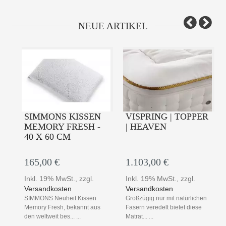
Prev
N
NEUE ARTIKEL
SIMMONS KISSEN
VISPRING | TOPPER
MEMORY FRESH -
| HEAVEN
|
40 X 60 CM
165,00 €
1.103,00 €
Inkl. 19% MwSt.
,
zzgl.
Inkl. 19% MwSt.
,
zzgl.
Versandkosten
Versandkosten
sen
SIMMONS Neuheit Kissen
Großzügig nur mit natürlichen
 ein
Memory Fresh, bekannt aus
Fasern veredelt bietet diese
den weltweit bes... ...
Matrat... ...