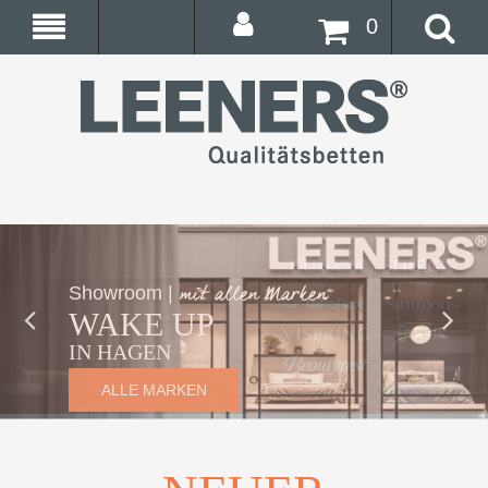
0
mit allen Marken
Showroom |
WAKE UP
IN HAGEN
ALLE MARKEN