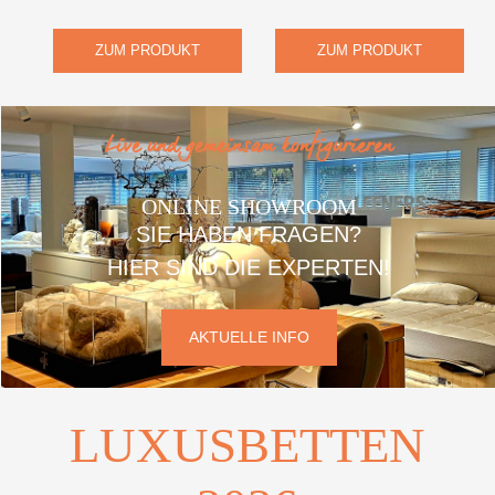
ZUM PRODUKT
ZUM PRODUKT
Live und gemeinsam konfigurieren
ONLINE SHOWROOM
SIE HABEN FRAGEN?
HIER SIND DIE EXPERTEN!
AKTUELLE INFO
LUXUSBETTEN