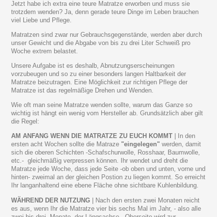
Jetzt habe ich extra eine teure Matratze erworben und muss sie
trotzdem wenden? Ja, denn gerade teure Dinge im Leben brauchen
viel Liebe und Pflege.
Matratzen sind zwar nur Gebrauchsgegenstände, werden aber durch
unser Gewicht und die Abgabe von bis zu drei Liter Schweiß pro
Woche extrem belastet.
Unsere Aufgabe ist es deshalb, Abnutzungserscheinungen
vorzubeugen und so zu einer besonders langen Haltbarkeit der
Matratze beizutragen. Eine Möglichkeit zur richtigen Pflege der
Matratze ist das regelmäßige Drehen und Wenden.
Wie oft man seine Matratze wenden sollte, warum das Ganze so
wichtig ist hängt ein wenig vom Hersteller ab. Grundsätzlich aber gilt
die Regel:
AM ANFANG WENN DIE MATRATZE ZU EUCH KOMMT
| In den
ersten acht Wochen sollte die Matraze
"eingelegen"
werden, damit
sich die oberen Schichten -Schafschurwolle, Rosshaar, Baumwolle,
etc.- gleichmäßig verpressen können. Ihr wendet und dreht die
Matratze jede Woche, dass jede Seite -ob oben und unten, vorne und
hinten- zweimal an der gleichen Postion zu liegen kommt. So erreicht
Ihr langanhaltend eine ebene Fläche ohne sichtbare Kuhlenbildung.
WÄHREND DER NUTZUNG
| Nach den ersten zwei Monaten reicht
es aus, wenn Ihr die Matratze vier bis sechs Mal im Jahr, - also alle
zwei bis drei Monate- der Längsachse - Oberseite wird zur