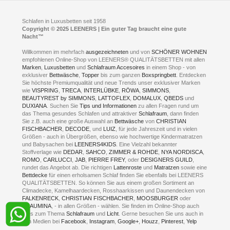
Schlafraumberatung
A1 - Abfahrt 87 | direkt im Gewerbegebiet Lennetal
Kompetenz-Partner
E-Mail an:
welcome
@
leeners.de
Sleep Club
Schlafen in Luxusbetten seit 1958
Jobs
Neuer Showroom für unsere Onlineartikel.
Copyright © 2025 LEENERS | Ein guter Tag braucht eine gute
Fotoalbum
Nacht™
Beratung und Verkauf nur Online.
Hagen
Willkommen im mehrfach
ausgezeichneten
und von
SCHÖNER WOHNEN
Kontakt via:
empfohlenen Online-Shop von LEENERS® QUALITÄTSBETTEN mit allen
WhatsApp
Kontakt
Kontakt via:
Marken
,
Luxusbetten
eMail
und
Schlafraum Accesoires
in einem Shop - von
exklusiver
Bettwäsche
,
Topper
bis zum ganzen
Boxspringbett
. Entdecken
Sie höchste Premiumqualität und neue Trends unser exklusiver Marken
mögliche Zeiten für eine Showroom Terminreservierung
wie
VISPRING
,
TRECA
,
INTERLÜBKE
,
RÖWA
,
SIMMONS
,
MO und DI geschlossen
BEAUTYREST by SIMMONS
,
LATTOFLEX
,
DOMALUX
,
QBEDS
und
MI - FR 11 bis 17 Uhr
DUXIANA
. Suchen Sie
Tips und Informationen
zu allen Fragen rund um
SA 11 bis 15 Uhr
das Thema gesundes Schlafen und attraktiver
Schlafraum
, dann finden
Sie z.B. auch eine große Auswahl an
Bettwäsche
von
CHRISTIAN
FISCHBACHER
,
DECODE
, und
LUIZ
, für jede Jahreszeit und in vielen
Größen - auch in Übergrößen, ebenso wie hochwertige Kindermatratzen
und Babysachen bei
LEENERS4KIDS
. Eine Vielzahl bekannter
ONLINEBERATUNG UND
Stoffverlage wie
DEDAR
,
SAHCO
,
ZIMMER & ROHDE
,
NYA NORDISCA
,
ROMO
,
CARLUCCI
,
JAB
,
PIERRE FREY
, oder
DESIGNERS GUILD
,
TERMIN- RESERVIERUNG
rundet das Angebot ab. Die richtigen
Lattenroste
und
Matratzen
sowie eine
Bettdecke
für einen erholsamen Schlaf finden Sie ebenfalls bei LEENERS
+49 (0) 2331 408 11
QUALITÄTSBETTEN. So können Sie aus einem großen Sortiment an
Climadecke, Kamelhaardecken, Rosshaarkissen und Daunendecken von
+49 (0) 1633 688 213
FALKENRECK
,
CHRISTIAN FISCHBACHER
,
MOOSBURGER
oder
TRAUMINA
, - in allen Größen - wählen. Sie finden im Online-Shop auch
alles zum Thema
Schlafraum
und
Licht
. Gerne besuchen Sie uns auch in
den Medien bei
Facebook
,
Instagram
,
Google+
,
Houzz
,
Pinterest
,
Yelp