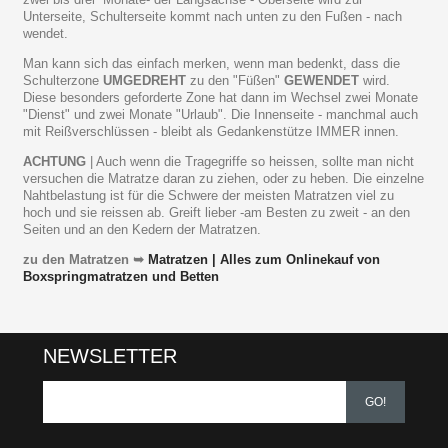
Unterseite, Schulterseite kommt nach unten zu den Fußen - nach
wendet.
Man kann sich das einfach merken, wenn man bedenkt, dass die
Schulterzone
UMGEDREHT
zu den "Füßen"
GEWENDET
wird.
Diese besonders geforderte Zone hat dann im Wechsel zwei Monate
"Dienst" und zwei Monate "Urlaub". Die Innenseite - manchmal auch
mit Reißverschlüssen - bleibt als Gedankenstütze IMMER innen.
ACHTUNG
| Auch wenn die Tragegriffe so heissen, sollte man nicht
versuchen die Matratze daran zu ziehen, oder zu heben. Die einzelne
Nahtbelastung ist für die Schwere der meisten Matratzen viel zu
hoch und sie reissen ab. Greift lieber -am Besten zu zweit - an den
Seiten und an den Kedern der Matratzen.
zu den Matratzen ➥
Matratzen | Alles zum Onlinekauf von
Boxspringmatratzen und Betten
NEWSLETTER
GO!