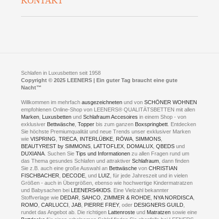
KONTAKT
Preisgarantie
Öffnungszeiten
Bestellvorgang
Presse
Click & Collect
AGB
LEENERS® einrichtungen GmbH
Empfehlungen
im Businesspark my41®
Shuttle Service
Widerrufsbelehrung
Feldmühlenstr. 41
Hotels
D- 58099 Hagen
Schlafraumberatung
A1 - Abfahrt 87 | direkt im Gewerbegebiet Lennetal
Kompetenz-Partner
E-Mail an:
welcome
@
leeners.de
Sleep Club
Schlafen in Luxusbetten seit 1958
Jobs
Neuer Showroom für unsere Onlineartikel.
Copyright © 2025 LEENERS | Ein guter Tag braucht eine gute
Fotoalbum
Nacht™
Beratung und Verkauf nur Online.
Hagen
Willkommen im mehrfach
ausgezeichneten
und von
SCHÖNER WOHNEN
Kontakt via:
empfohlenen Online-Shop von LEENERS® QUALITÄTSBETTEN mit allen
WhatsApp
Kontakt
Kontakt via:
Marken
,
Luxusbetten
eMail
und
Schlafraum Accesoires
in einem Shop - von
exklusiver
Bettwäsche
,
Topper
bis zum ganzen
Boxspringbett
. Entdecken
Sie höchste Premiumqualität und neue Trends unser exklusiver Marken
mögliche Zeiten für eine Showroom Terminreservierung
wie
VISPRING
,
TRECA
,
INTERLÜBKE
,
RÖWA
,
SIMMONS
,
MO und DI geschlossen
BEAUTYREST by SIMMONS
,
LATTOFLEX
,
DOMALUX
,
QBEDS
und
MI - FR 11 bis 17 Uhr
DUXIANA
. Suchen Sie
Tips und Informationen
zu allen Fragen rund um
SA 11 bis 15 Uhr
das Thema gesundes Schlafen und attraktiver
Schlafraum
, dann finden
Sie z.B. auch eine große Auswahl an
Bettwäsche
von
CHRISTIAN
FISCHBACHER
,
DECODE
, und
LUIZ
, für jede Jahreszeit und in vielen
Größen - auch in Übergrößen, ebenso wie hochwertige Kindermatratzen
und Babysachen bei
LEENERS4KIDS
. Eine Vielzahl bekannter
ONLINEBERATUNG UND
Stoffverlage wie
DEDAR
,
SAHCO
,
ZIMMER & ROHDE
,
NYA NORDISCA
,
ROMO
,
CARLUCCI
,
JAB
,
PIERRE FREY
, oder
DESIGNERS GUILD
,
TERMIN- RESERVIERUNG
rundet das Angebot ab. Die richtigen
Lattenroste
und
Matratzen
sowie eine