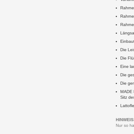
Rahmen
Rahmen
Rahmen
Längsau
Einbaut
Die Lei
Die Fl
Eine la
Die ges
Die ger
MADE 
Sitz de
Lattofl
HINWEIS
Nur so ha