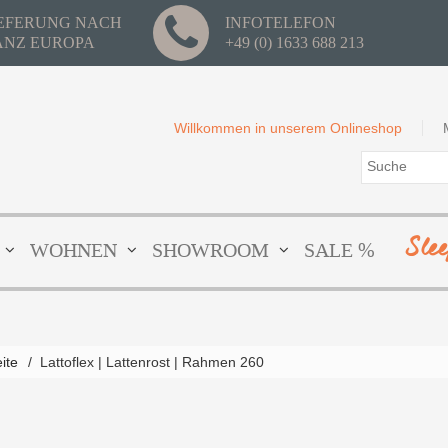
IEFERUNG NACH
INFOTELEFON
ANZ EUROPA
+49 (0) 1633 688 213
Willkommen in unserem Onlineshop
Sle
WOHNEN
SHOWROOM
SALE %
eite
/
Lattoflex | Lattenrost | Rahmen 260