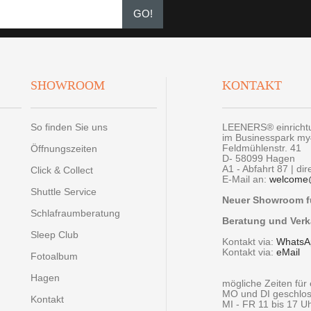
GO!
SHOWROOM
KONTAKT
So finden Sie uns
LEENERS® einrich
im Businesspark m
Feldmühlenstr. 41
Öffnungszeiten
D- 58099 Hagen
A1 - Abfahrt 87 | di
Click & Collect
E-Mail an:
welcome
Shuttle Service
Neuer Showroom fü
Schlafraumberatung
Beratung und Verk
Sleep Club
Kontakt via:
WhatsA
Kontakt via:
eMail
Fotoalbum
Hagen
mögliche Zeiten fü
MO und DI geschlo
Kontakt
MI - FR 11 bis 17 U