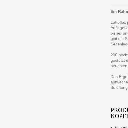
Ein Rahm
Lattoflex
Auflagefl
bisher un
gibt die 
Seitenlag
200 hochf
gestützt 
neuesten 
Das Ergeb
aufwachen
Belüftung
PROD
KOPF
Variant