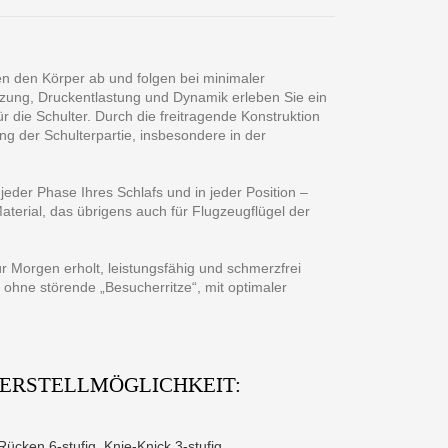
zen den Körper ab und folgen bei minimaler
zung, Druckentlastung und Dynamik erleben Sie ein
r die Schulter. Durch die freitragende Konstruktion
ng der Schulterpartie, insbesondere in der
eder Phase Ihres Schlafs und in jeder Position –
aterial, das übrigens auch für Flugzeugflügel der
ür Morgen erholt, leistungsfähig und schmerzfrei
hne störende „Besucherritze“, mit optimaler
VERSTELLMÖGLICHKEIT:
Rücken 6-stufig, Knie-Knick 3-stufig.