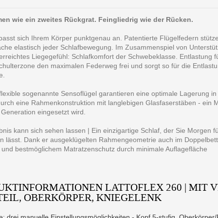
en wie ein zweites Rückgrat. Feingliedrig wie der Rücken.
 passt sich Ihrem Körper punktgenau an. Patentierte Flügelfedern stüt
äche elastisch jeder Schlafbewegung. Im Zusammenspiel von Unterstüt
erreichtes Liegegefühl: Schlafkomfort der Schwebeklasse. Entlastung fü
Schulterzone den maximalen Federweg frei und sorgt so für die Entlastu
e.
lexible sogenannte Sensoflügel garantieren eine optimale Lagerung in j
durch eine Rahmenkonstruktion mit langlebigen Glasfaserstäben - ein M
Generation eingesetzt wird.
nis kann sich sehen lassen | Ein einzigartige Schlaf, der Sie Morgen f
 lässt. Dank er ausgeklügelten Rahmengeometrie auch im Doppelbett o
 und bestmöglichem Matratzenschutz durch minimale Auflagefläche
UKTINFORMATIONEN LATTOFLEX 260 | MIT 
TEIL, OBERKÖRPER, KNIEGELENK
e: drei manuelle Einstellungsmöglichkeiten - Kopf 5-stufig, Oberkörper/