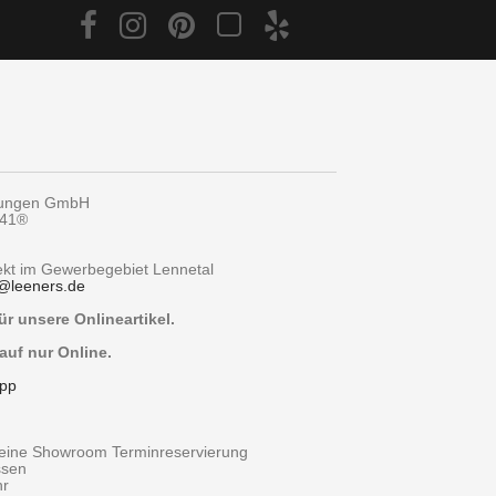
tungen GmbH
y41®
rekt im Gewerbegebiet Lennetal
@
leeners.de
r unsere Onlineartikel.
auf nur Online.
pp
r eine Showroom Terminreservierung
ssen
hr