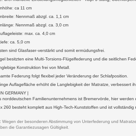
höhe: ca 11 cm
breite: Nennmaß abzgl. ca. 1,1 cm
länge: Nennmaß abzgl. ca. 3,0 cm
flageleiste: max. ca. 4,0 cm
iefe: ca. 5,0 cm
sten sind Glasfaser-verstärkt und somit ermüdungsfrei.
ügel besitzten eine Multi-Torsions-Flügelfederung und die seitlichen 
nglebige Konstruktion frei von Metall.
amte Federung folgt flexibel jeder Veränderung der Schlafposition.
inge Auflagefläche erhöht die Langlebigkeit der Matratze, verbessert i
IN GERMANY |
s norddeutschen Familienunternehmens ist Bremervörde, hier werden di
ex 260 besteht komplett aus High-Tech-Kunststoffen und ist vollständig 
:
Wegen der besonderen Abstimmung von Unterfederung und Matratze m
ben die Garantiezusagen Gültigkeit.