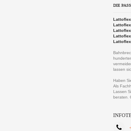
DIE PAS
Lattofle
Lattofle
Lattofle
Lattofle
Lattofle
Bahnbrec
hunderten
vermeiden
lassen si
Haben Sie
Als Fachh
Lassen Si
beraten.
INFOT