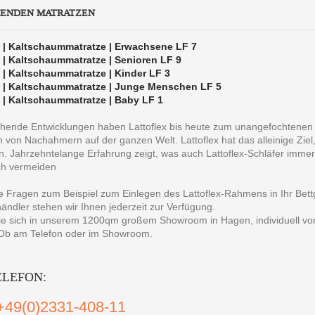
SENDEN MATRATZEN
x | Kaltschaummatratze | Erwachsene LF 7
x | Kaltschaummatratze | Senioren LF 9
x | Kaltschaummatratze | Kinder LF 3
x | Kaltschaummatratze | Junge Menschen LF 5
x | Kaltschaummatratze | Baby LF 1
hende Entwicklungen haben Lattoflex bis heute zum unangefochtenen
 von Nachahmern auf der ganzen Welt. Lattoflex hat das alleinige Zie
. Jahrzehntelange Erfahrung zeigt, was auch Lattoflex-Schläfer imme
ch vermeiden
 Fragen zum Beispiel zum Einlegen des Lattoflex-Rahmens in Ihr Bettg
ändler stehen wir Ihnen jederzeit zur Verfügung.
e sich in unserem 1200qm großem Showroom in Hagen, individuell von
 Ob am Telefon oder im Showroom.
ELEFON:
+49(0)2331-408-11