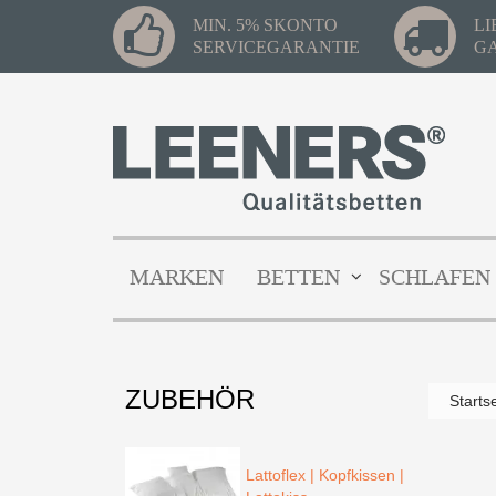
MIN. 5% SKONTO
L
SERVICEGARANTIE
G
MARKEN
BETTEN
SCHLAFEN
ZUBEHÖR
Starts
Lattoflex | Kopfkissen |