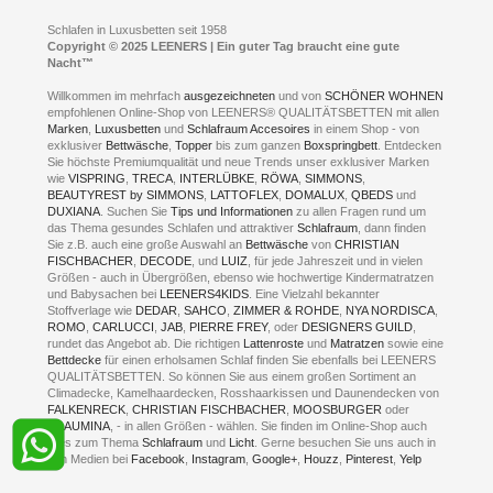
Kompetenz-Partner
E-Mail an:
welcome
@
leeners.de
Sleep Club
Schlafen in Luxusbetten seit 1958
Jobs
Neuer Showroom für unsere Onlineartikel.
Copyright © 2025 LEENERS | Ein guter Tag braucht eine gute
Fotoalbum
Nacht™
Beratung und Verkauf nur Online.
Hagen
Willkommen im mehrfach
ausgezeichneten
und von
SCHÖNER WOHNEN
Kontakt via:
empfohlenen Online-Shop von LEENERS® QUALITÄTSBETTEN mit allen
WhatsApp
Kontakt
Kontakt via:
Marken
,
Luxusbetten
eMail
und
Schlafraum Accesoires
in einem Shop - von
exklusiver
Bettwäsche
,
Topper
bis zum ganzen
Boxspringbett
. Entdecken
Sie höchste Premiumqualität und neue Trends unser exklusiver Marken
mögliche Zeiten für eine Showroom Terminreservierung
wie
VISPRING
,
TRECA
,
INTERLÜBKE
,
RÖWA
,
SIMMONS
,
MO und DI geschlossen
BEAUTYREST by SIMMONS
,
LATTOFLEX
,
DOMALUX
,
QBEDS
und
MI - FR 11 bis 17 Uhr
DUXIANA
. Suchen Sie
Tips und Informationen
zu allen Fragen rund um
SA 11 bis 15 Uhr
das Thema gesundes Schlafen und attraktiver
Schlafraum
, dann finden
Sie z.B. auch eine große Auswahl an
Bettwäsche
von
CHRISTIAN
FISCHBACHER
,
DECODE
, und
LUIZ
, für jede Jahreszeit und in vielen
Größen - auch in Übergrößen, ebenso wie hochwertige Kindermatratzen
und Babysachen bei
LEENERS4KIDS
. Eine Vielzahl bekannter
ONLINEBERATUNG UND
Stoffverlage wie
DEDAR
,
SAHCO
,
ZIMMER & ROHDE
,
NYA NORDISCA
,
ROMO
,
CARLUCCI
,
JAB
,
PIERRE FREY
, oder
DESIGNERS GUILD
,
TERMIN- RESERVIERUNG
rundet das Angebot ab. Die richtigen
Lattenroste
und
Matratzen
sowie eine
Bettdecke
für einen erholsamen Schlaf finden Sie ebenfalls bei LEENERS
+49 (0) 2331 408 11
QUALITÄTSBETTEN. So können Sie aus einem großen Sortiment an
Climadecke, Kamelhaardecken, Rosshaarkissen und Daunendecken von
+49 (0) 1633 688 213
FALKENRECK
,
CHRISTIAN FISCHBACHER
,
MOOSBURGER
oder
TRAUMINA
, - in allen Größen - wählen. Sie finden im Online-Shop auch
alles zum Thema
Schlafraum
und
Licht
. Gerne besuchen Sie uns auch in
den Medien bei
Facebook
,
Instagram
,
Google+
,
Houzz
,
Pinterest
,
Yelp